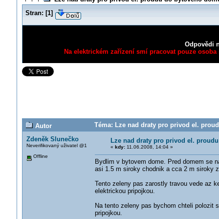
Stran:
[
1
]
Odpovědi n
Na elektrickém zařízení smí pracovat pouze osoba s
Téma: Lze nad draty pro privod el. prou
Autor
Zdeněk Slunečko
Lze nad draty pro privod el. proud
Neverifikovaný uživatel @1
«
kdy:
11.06.2008, 14:04 »
Offline
Bydlim v bytovem dome. Pred domem se na 
asi 1.5 m siroky chodnik a cca 2 m siroky 
Tento zeleny pas zarostly travou vede az ke
elektrickou pripojkou.
Na tento zeleny pas bychom chteli polozit st
pripojkou.