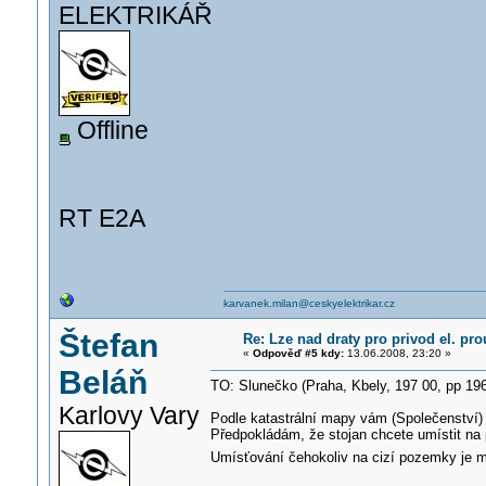
ELEKTRIKÁŘ
Offline
RT E2A
karvanek.milan@ceskyelektrikar.cz
Štefan
Re: Lze nad draty pro privod el. pr
«
Odpověď #5 kdy:
13.06.2008, 23:20 »
Beláň
TO: Slunečko (Praha, Kbely, 197 00, pp 19
Karlovy Vary
Podle katastrální mapy vám (Společenství) 
Předpokládám, že stojan chcete umístit n
Umísťování čehokoliv na cizí pozemky je