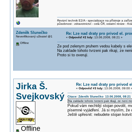
Revizní technik E2/A - specializace na přístroje a zaříze
působnost : zdravotnictví - celá ČR, ostatní revize - K
Zdeněk Slunečko
Re: Lze nad draty pro privod el. pr
Neverifikovaný uživatel @1
«
Odpověď #2 kdy:
13.06.2008, 08:21 »
Offline
Ze pod zelenym pruhem vedou kabely s elek
Na zaklade tohoto tvrzeni pak rikaji, ze ne
Proto si to overuji.
Jirka Š.
Re: Lze nad draty pro privod 
«
Odpověď #3 kdy:
13.06.2008, 09:00 
Svejkovský
Citace: Zdeněk Slunečko 13.06.2008, 08:21
Na zaklade tohoto tvrzeni pak rikaji, ze neni m
Pokud vám nechtějí stojan povolit, mu
písemné vyjádření. Já si myslím, že c
Ještě upřesnit: nebudete stojan kotvi
Offline