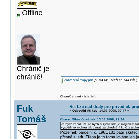
Offline
Chránič je
chránič!
Zobrazení mapy.pdf
(58.93 KB - staženo 744 krát.)
Chránič chrání - jistič jistí.
Fuk
Re: Lze nad draty pro privod el. pr
«
Odpověď #6 kdy:
14.06.2008, 00:47 »
Tomáš
Citace: Milan Karvánek 13.06.2008, 22:24
Já bych začal tím, že bych si zjistil, kdo je majitele
vysvětlit to mohou jak uznají za vhodné (i když z tech
Pozemek parcelní č. 1963/181 patří skutečn
přesně zjistit. Třeba je to formulováno jen 