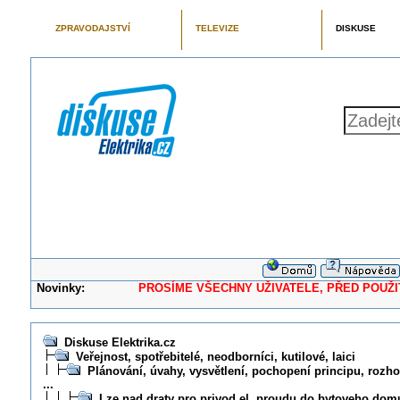
ZPRAVODAJSTVÍ
TELEVIZE
DISKUSE
Novinky:
PROSÍME VŠECHNY UŽIVATELE, PŘED POUŽITÍM 
Diskuse Elektrika.cz
Veřejnost, spotřebitelé, neodborníci, kutilové, laici
Plánování, úvahy, vysvětlení, pochopení principu, rozhod
...
Lze nad draty pro privod el. proudu do bytoveho domu