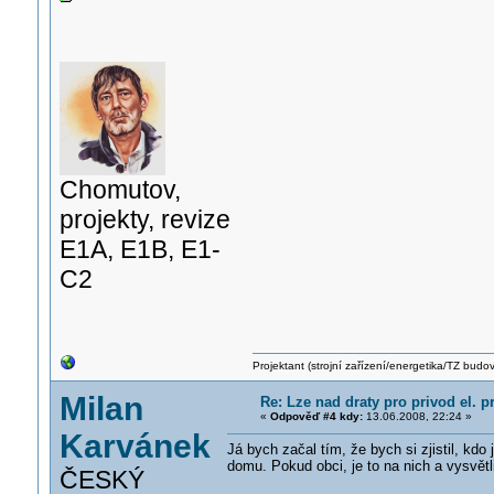
Chomutov,
projekty, revize
E1A, E1B, E1-
C2
Projektant (strojní zařízení/energetika/TZ budo
Milan
Re: Lze nad draty pro privod el. 
«
Odpověď #4 kdy:
13.06.2008, 22:24 »
Karvánek
Já bych začal tím, že bych si zjistil, kd
domu. Pokud obci, je to na nich a vysvětl
ČESKÝ