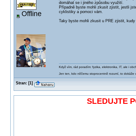
domáhat se i jiného způsobu využití.
Případně byste mohli zkusit zjistit, jestli j
cyklistiky a pomoci vám.
Offline
Taky byste mohli zkusit u PRE zjistit, kudy
Když vím, rád poradím: fyzika, elektronika, IT, ale i 
Jen ten, kdo něčemu stoprocentně rozumí, to dokáže vy
Stran:
[
1
]
SLEDUJTE 