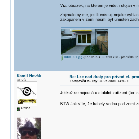
Viz. obrazek, na kterem je videt i stojan v
Zajimalo by me, jestli existuji nejake vyhl
zakopanem v zemi nesmi byt umisten zadn
0001001.jpg
(277.95 KB, 3072x1728 - prohlédnuto 
Kamil Novák
Re: Lze nad draty pro privod el. pr
OSVČ
«
Odpověď #1 kdy:
11.06.2008, 14:51 »
Jelikož se nejedná o stabilní zařízení (ten
BTW Jak víte, že kabely vedou pod zemí 
Offline