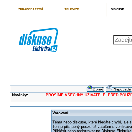
ZPRAVODAJSTVÍ
TELEVIZE
DISKUSE
Novinky:
PROSÍME VŠECHNY UŽIVATELE, PŘED POUŽITÍM 
Varování!
Téma nebo diskuse, které hledáte chybí, ale s
Ten je přístupný pouze uživatelům s verifikov
Přihlásit nebo registrovat na Diskuse Elektri