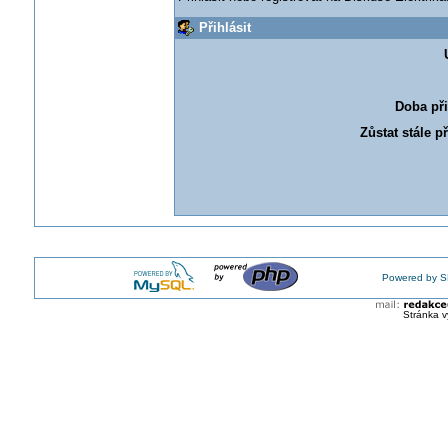
Přihlásit
Doba při
Zůstat stále p
Powered by S
Stránka v