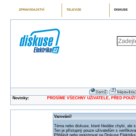
ZPRAVODAJSTVÍ
TELEVIZE
DISKUSE
Novinky:
PROSÍME VŠECHNY UŽIVATELE, PŘED POUŽITÍM 
Varování!
Téma nebo diskuse, které hledáte chybí, ale s
Ten je přístupný pouze uživatelům s verifikov
Přihlásit nebo registrovat na Diskuse Elektri