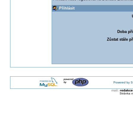
Přihlásit
Doba při
Zůstat stále p
Powered by S
Stránka v