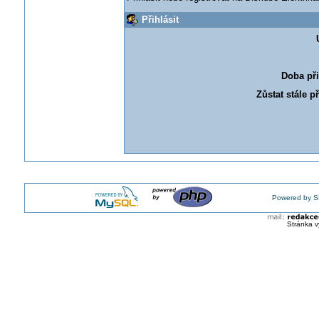
Přihlásit
Doba při
Zůstat stále p
Powered by S
Stránka v