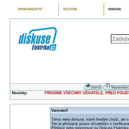
ZPRAVODAJSTVÍ
TELEVIZE
DISKUSE
Novinky:
PROSÍME VŠECHNY UŽIVATELE, PŘED POUŽITÍM 
Varování!
Téma nebo diskuse, které hledáte chybí, ale s
Ten je přístupný pouze uživatelům s verifikov
Přihlásit nebo registrovat na Diskuse Elektri