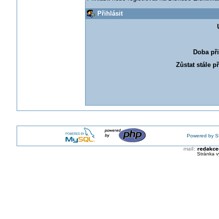
Přihlásit
Doba při
Zůstat stále p
Powered by S
Stránka v