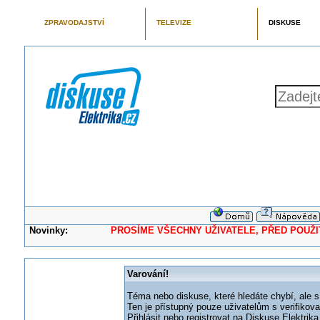
ZPRAVODAJSTVÍ
TELEVIZE
DISKUSE
Novinky:
PROSÍME VŠECHNY UŽIVATELE, PŘED POUŽITÍM 
Varování!
Téma nebo diskuse, které hledáte chybí, ale s
Ten je přístupný pouze uživatelům s verifikov
Přihlásit nebo registrovat na Diskuse Elektri