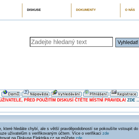
DISKUSE
DOKUMENTY
O NÁS
ELE, PŘED POUŽITÍM DISKUSÍ ČTĚTE MÍSTNÍ PRAVIDLA!
ZDE ..
 které hledáte chybí, ale s větší pravděpodobností se pokoušíte vstoupit do
ouze uživatelům s verifikovaným účtem. Více o verifikaci
zde
istrovat na Diskuse Elektrika.cz se můžete
zde