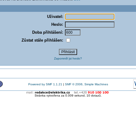
Uživatel:
Heslo:
Doba přihlášení:
Zůstat stále přihlášen:
Zapomněl jsi heslo?
Powered by SMF 1.1.21
|
SMF © 2006, Simple Machines
Stránka vytvořena za 0.009 sekund, 10 dotazů.