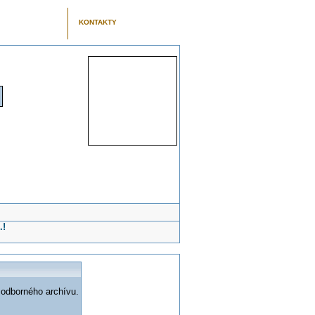
KONTAKTY
.!
 odborného archívu.