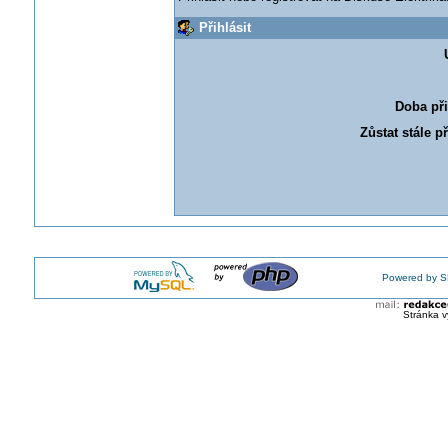
Přihlásit
Doba při
Zůstat stále p
Powered by S
Stránka v