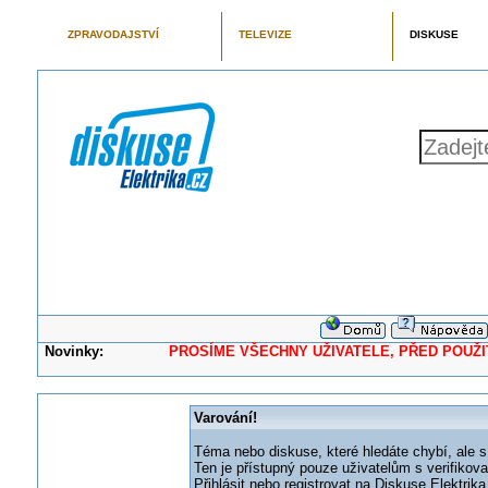
ZPRAVODAJSTVÍ
TELEVIZE
DISKUSE
Novinky:
PROSÍME VŠECHNY UŽIVATELE, PŘED POUŽITÍM 
Varování!
Téma nebo diskuse, které hledáte chybí, ale s
Ten je přístupný pouze uživatelům s verifikov
Přihlásit nebo registrovat na Diskuse Elektri