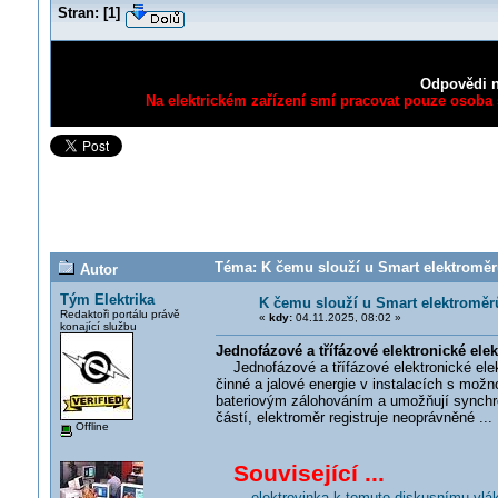
Stran:
[
1
]
Odpovědi n
Na elektrickém zařízení smí pracovat pouze osoba s
Téma: K čemu slouží u Smart elektroměrů
Autor
Tým Elektrika
K čemu slouží u Smart elektroměr
Redaktoři portálu právě
«
kdy:
04.11.2025, 08:02 »
konající službu
Jednofázové a třífázové elektronické el
Jednofázové a třífázové elektronické ele
činné a jalové energie v instalacích s mož
bateriovým zálohováním a umožňují synchro
částí, elektroměr registruje neoprávněné ...
Offline
Související ...
... elektrovinka k tomuto diskusnímu vlá