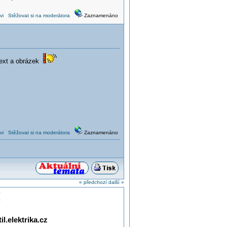
vi
Stěžovat si na moderátora
Zaznamenáno
 text a obrázek
vi
Stěžovat si na moderátora
Zaznamenáno
« předchozí
další »
!
l.elektrika.cz