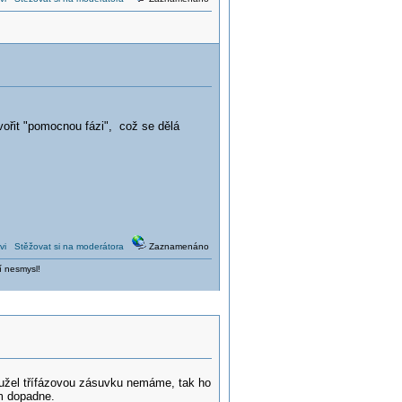
vořit "pomocnou fázi", což se dělá
vi
Stěžovat si na moderátora
Zaznamenáno
í nesmysl!
užel třífázovou zásuvku nemáme, tak ho
ám dopadne.