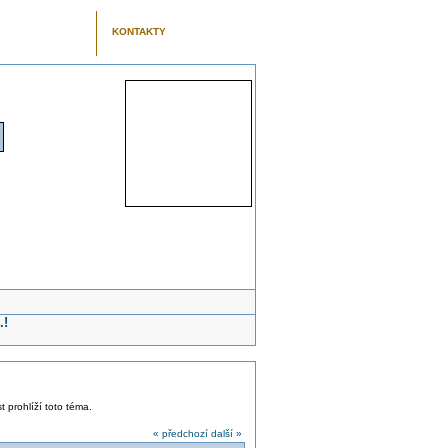
KONTAKTY
.!
t prohlíží toto téma.
« předchozí
další »