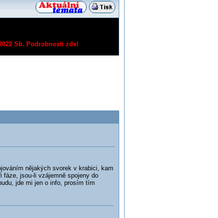
/2022 Sb.
Podrobnosti zde!
jováním nějakých svorek v krabici, kam
ři fáze, jsou-li vzájemně spojeny do
udu, jde mi jen o info, prosím tím