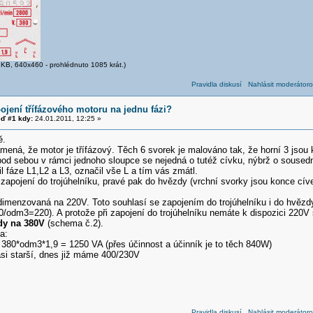
KB, 640x460 - prohlédnuto 1085 krát.)
Pravidla diskusí
Nahlásit moderátoro
ojení třífázového motoru na jednu fázi?
ď #1 kdy:
24.01.2011, 12:25 »
ě.
mená, že motor je třífázový. Těch 6 svorek je malováno tak, že horní 3 jsou
pod sebou v rámci jednoho sloupce se nejedná o tutéž cívku, nýbrž o sousedn
 fáze L1,L2 a L3, označil vše L a tím vás zmátl.
zapojení do trojúhelníku, pravé pak do hvězdy (vrchní svorky jsou konce cí
dimenzovaná na 220V. Toto souhlasí se zapojením do trojúhelníku i do hvězd
80/odm3=220). A protože při zapojení do trojúhelníku nemáte k dispozici 220
dy na 380V
(schema č.2).
a:
380*odm3*1,9 = 1250 VA (přes účinnost a účinník je to těch 840W)
asi starší, dnes již máme 400/230V
Pravidla diskusí
Nahlásit moderátoro