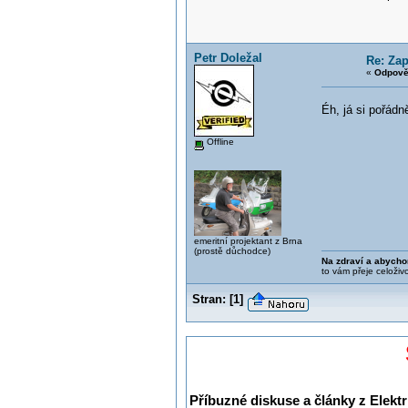
Petr Doležal
Re: Zap
«
Odpově
Éh, já si pořádn
Offline
emeritní projektant z Brna
(prostě důchodce)
Na zdraví a abycho
to vám přeje celoživ
Stran:
[
1
]
Příbuzné diskuse a články z Elektr