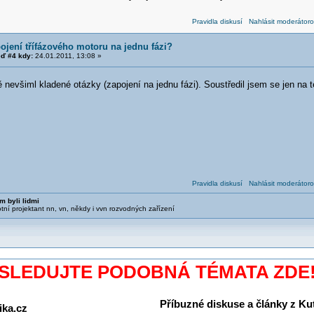
Pravidla diskusí
Nahlásit moderátoro
ojení třífázového motoru na jednu fázi?
ď #4 kdy:
24.01.2011, 13:08 »
ě nevšiml kladené otázky (zapojení na jednu fázi). Soustředil jsem se jen na
Pravidla diskusí
Nahlásit moderátoro
m byli lidmi
otní projektant nn, vn, někdy i vvn rozvodných zařízení
SLEDUJTE PODOBNÁ TÉMATA ZDE
Příbuzné diskuse a články z Kuti
ika.cz