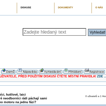
DISKUSE
DOKUMENTY
O NÁS
ELE, PŘED POUŽITÍM DISKUSÍ ČTĚTE MÍSTNÍ PRAVIDLA!
ZDE ..
ci, kutilové, laici
0 uživatelů a 1 Hos
ré neodborníci rádi páchají sami
ho motoru na jednu fázi?