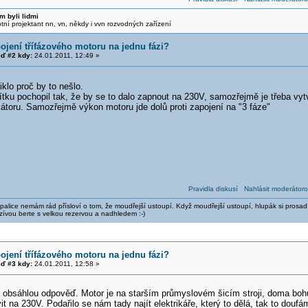
m byli lidmi
otní projektant nn, vn, někdy i vvn rozvodných zařízení
ojení třífázového motoru na jednu fázi?
ď #2 kdy:
24.01.2011, 12:49 »
iklo proč by to nešlo.
ítku pochopil tak, že by se to dalo zapnout na 230V, samozřejmě je třeba vyt
toru. Samozřejmě výkon motoru jde dolů proti zapojení na "3 fáze"
Pravidla diskusí
Nahlásit moderátoro
alice nemám rád přísloví o tom, že moudřejší ustoupí. Když moudřejší ustoupí, hlupák si prosad
zívou berte s velkou rezervou a nadhledem :-)
ojení třífázového motoru na jednu fázi?
ď #3 kdy:
24.01.2011, 12:58 »
 obsáhlou odpověď. Motor je na starším průmyslovém šicím stroji, doma boh
it na 230V. Podařilo se nám tady najít elektrikáře, který to dělá, tak to douf