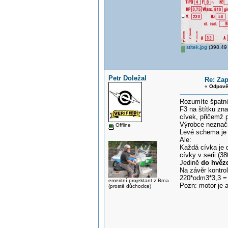
stitek.jpg
(398.49 
Petr Doležal
Re: Zap
«
Odpově
Rozumíte špatn
F3 na štítku zna
cívek, přičemž 
Výrobce neznačil
Offline
Levé schema je 
Ale:
Každá cívka je 
cívky v serii (3
Jedině
do hvěz
Na závěr kontrol
220*odm3*3,3 = 
emeritní projektant z Brna
Pozn: motor je 
(prostě důchodce)