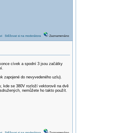
vi
Stěžovat si na moderátora
Zaznamenáno
 konce cívek a spodní 3 jsou začátky
í.
vek zapojené do nevyvedeného uzlu).
y, kde se 380V rozloží vektorově na dvě
V sdružených, nemůžete ho takto použít.
vi
Stěžovat si na moderátora
Zaznamenáno