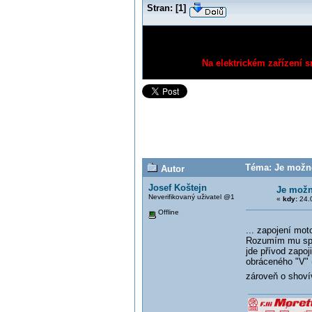
Stran:
[
1
]
Na elektrickém zařízení s
Téma: Je možné
Autor
Josef Koštejn
Je možn
Neverifikovaný uživatel @1
«
kdy:
24.0
Offline
... zapojení mot
Rozumím mu sprá
jde přívod zapoj
obráceného "V" (
zároveň o shoví