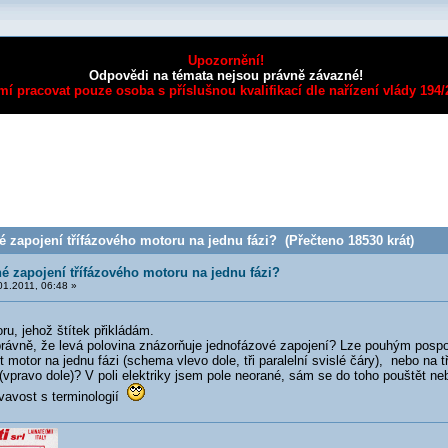
Upozornění!
Odpovědi na témata nejsou právně závazné!
mí pracovat pouze osoba s příslušnou kvalifikací dle nařízení vlády 194
 zapojení třífázového motoru na jednu fázi? (Přečteno 18530 krát)
é zapojení třífázového motoru na jednu fázi?
1.2011, 06:48 »
oru, jehož štítek přikládám.
vně, že levá polovina znázorňuje jednofázové zapojení? Lze pouhým pospo
it motor na jednu fázi (schema vlevo dole, tři paralelní svislé čáry), nebo na t
vpravo dole)? V poli elektriky jsem pole neorané, sám se do toho pouštět neb
vavost s terminologií