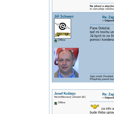
Na zdraví a abycho
to vám přeje celoživ
Jiří Schwarz
Re: Zap
«
Odpově
Pane Doležal,
teď mi trochu un
Já bych to ze št
pomocí kondenzá
Offline
Jako tvrdá Chodská p
Příspěvky psané kur
Josef Koštejn
Re: Zap
Neverifikovaný uživatel @1
«
Odpově
Offline
za info a
bude třeba uprav