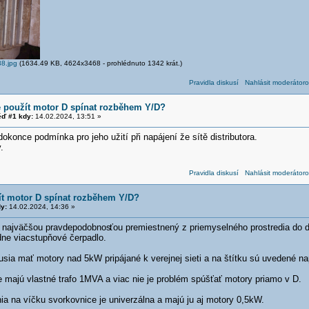
8.jpg
(1634.49 KB, 4624x3468 - prohlédnuto 1342 krát.)
Pravidla diskusí
Nahlásit moderátoro
e použít motor D spínat rozběhem Y/D?
ď #1 kdy:
14.02.2024, 13:51 »
 dokonce podmínka pro jeho užití při napájení že sítě distributora.
.
Pravidla diskusí
Nahlásit moderátoro
ít motor D spínat rozběhem Y/D?
y:
14.02.2024, 14:36 »
s najväčšou pravdepodobnos
ťou premiestnený z priemyselného prostredia do 
ne viacstupňové čerpadlo.
ia mať motory nad 5kW pripájané k verejnej sieti a na štítku sú uvedené nap
e majú vlastné trafo 1MVA a viac nie je problém spúšťať motory priamo v D.
a na víčku svorkovnice je univerzálna a majú ju aj motory 0,5kW.