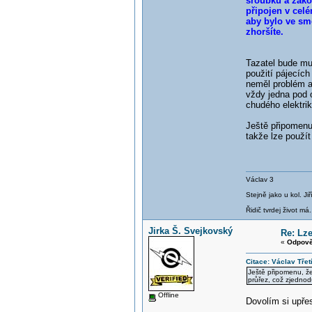
šroubku a zako
připojen v cel
aby bylo ve smě
zhoršíte.
Tazatel bude mus
použití pájecích
neměl problém a
vždy jedna pod o
chudého elektrik
Ještě připomenu
takže lze použít
Václav 3
Stejně jako u kol. J
Řidič tvrdej život má.
Jirka Š. Svejkovský
Re: Lz
«
Odpově
Citace: Václav Třet
Ještě připomenu, ž
průřez, což zjednod
Offline
Dovolím si upřes