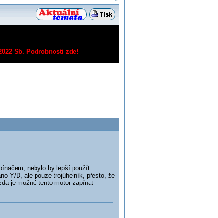
»
/2022 Sb.
Podrobnosti zde!
řepínačem, nebylo by lepší použít
no Y/D, ale pouze trojúhelník, přesto, že
, zda je možné tento motor zapínat