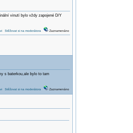
nální vinutí bylo vždy zapojené D/Y
vi
Stěžovat si na moderátora
Zaznamenáno
y s baterkou,ale bylo to tam
vi
Stěžovat si na moderátora
Zaznamenáno