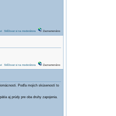
vi
Stěžovat si na moderátora
Zaznamenáno
vi
Stěžovat si na moderátora
Zaznamenáno
domácnosti. Podľa mojich skúseností to
ätia aj prúdy pre oba druhy zapojenia.