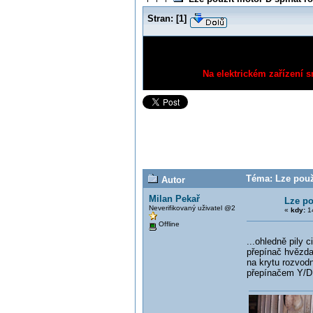
Stran:
[
1
]
Na elektrickém zařízení s
Téma: Lze použ
Autor
Milan Pekař
Lze po
Neverifikovaný uživatel @2
«
kdy:
14
Offline
...ohledně pily 
přepínač hvězda 
na krytu rozvodn
přepínačem Y/D,