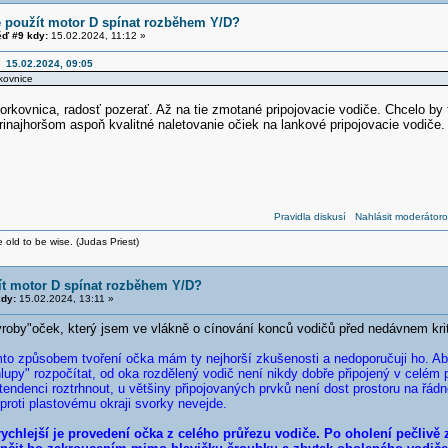
e použít motor D spínat rozběhem Y/D?
ď #9 kdy:
15.02.2024, 11:12 »
ř 15.02.2024, 09:05
kovnice
orkovnica, radosť pozerať. Až na tie zmotané pripojovacie vodiče. Chcelo by 
inajhoršom aspoň kvalitné naletovanie očiek na lankové pripojovacie vodiče.
Pravidla diskusí
Nahlásit moderátoro
 old to be wise. (Judas Priest)
ít motor D spínat rozběhem Y/D?
dy:
15.02.2024, 13:11 »
ýroby"oček, který jsem ve vlákně o cínování konců vodičů před nedávnem krit
mto způsobem tvoření očka mám ty nejhorší zkušenosti a nedoporučuji ho. Aby 
hlupy" rozpočítat, od oka rozdělený vodič není nikdy dobře připojený v celém
tendenci roztrhnout, u většiny připojovaných prvků není dost prostoru na řá
roti plastovému okraji svorky nevejde.
rychlejší je provedení očka z celého průřezu vodiče. Po oholení pečlivě z