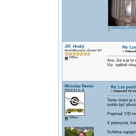
20240210_07533
Jiří_Hrubý
Re: Lz
Neverifikovaný uživatel @7
«
Odpově
Offline
Ano, lze a je to
Viz. zpětně vlivy
Miroslav Revús
Re: Lze použ
RTEZ E1 A, B
«
Odpověď #2 kd
Tento motor je 
mohlo byť pôvod
Prepínač Y/D mus
Offline
V priemysle, kd
Schéma zapojeni