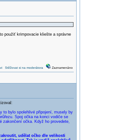
to použiť krimpovacie kliešte a správne
vi
Stěžovat si na moderátora
Zaznamenáno
izoval:
to bylo spolehlivé připojení, musely by
 průřezu. Spoj očka na konci vodiče se
dné zakončení očka. Když ho provedete,
akroutit, udělat očko dle velikosti