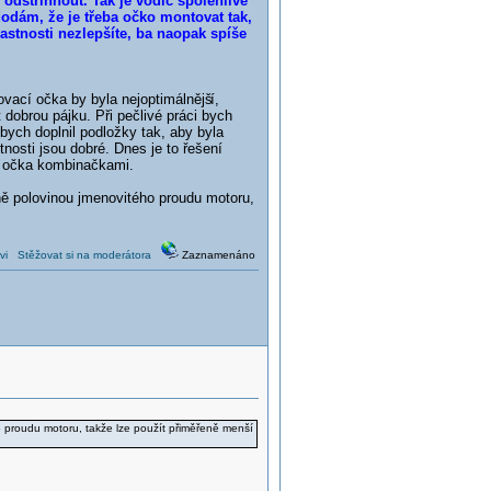
dstřihnout. Tak je vodič spolehlivě
odám, že je třeba očko montovat tak,
astnosti nezlepšíte, ba naopak spíše
ovací očka by byla nejoptimálnějš
í,
 dobrou pájku. Při pečlivé práci bych
ych doplnil podložky tak, aby byla
nosti jsou dobré. Dnes je to řešení
ná očka kombinačkami.
ě polovinou jmenovitého proudu motoru,
vi
Stěžovat si na moderátora
Zaznamenáno
 proudu motoru, takže lze použít přiměřeně menší