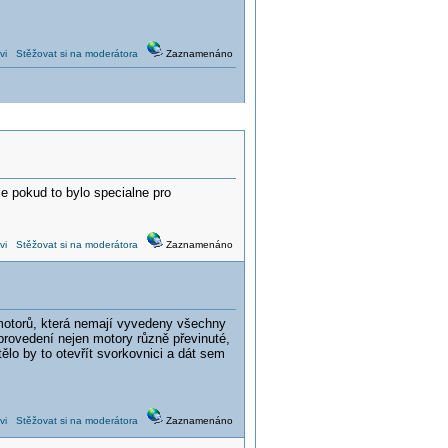
vi
Stěžovat si na moderátora
Zaznamenáno
le pokud to bylo specialne pro
vi
Stěžovat si na moderátora
Zaznamenáno
motorů, která nemají vyvedeny všechny
 provedení nejen motory různě převinuté,
tělo by to otevřít svorkovnici a dát sem
vi
Stěžovat si na moderátora
Zaznamenáno