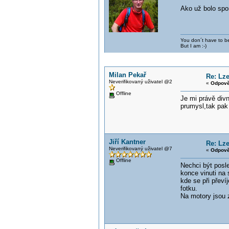
Ako už bolo spom
You don´t have to be
But I am :-)
Milan Pekař
Re: Lz
Neverifikovaný uživatel @2
«
Odpově
Offline
Je mi právě divn
prumysl,tak pak
Jiří Kantner
Re: Lz
Neverifikovaný uživatel @7
«
Odpově
Offline
Nechci být posl
konce vinuti na 
kde se při převí
fotku.
Na motory jsou z