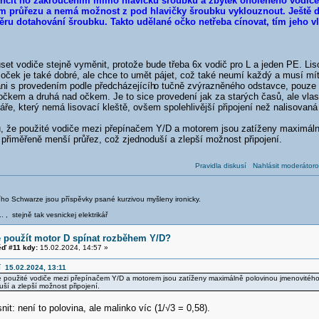
nčit ho zakroucením mimo hlavičku šroubku a zbytek oholeného vodiče o
ém průřezu a nemá možnost z pod hlavičky šroubku vyklouznout. Ještě d
ru dotahování šroubku. Takto udělané očko netřeba cínovat, tím jeho vl
et vodiče stejně vyměnit, protože bude třeba 6x vodič pro L a jeden PE. Lis
 oček je také dobré, ale chce to umět pájet, což také neumí každý a musí mít
ni s provedením podle předcházejícíh
o tučně zvýrazněného odstavce, pouze b
čkem a druhá nad očkem. Je to sice provedení jak za starých časů, ale vlast
áře, který nemá lisovací kleště, ovšem spolehlivější připojení než nalisova
, že použité vodiče mezi přepínačem Y/D a motorem jsou zatíženy maximáln
 přiměřeně menší průřez, což zjednoduší a zlepší možnost připojení.
Pravidla diskusí
Nahlásit moderátoro
iřího Schwarze jsou příspěvky psané kurzivou myšleny ironicky.
.. , stejně tak vesnickej elektrikář
e použít motor D spínat rozběhem Y/D?
ď #11 kdy:
15.02.2024, 14:57 »
í 15.02.2024, 13:11
e použité vodiče mezi přepínačem Y/D a motorem jsou zatíženy maximálně polovinou jmenovitého
uší a zlepší možnost připojení.
nit: není to polovina, ale malinko víc (1/√3 = 0,58).