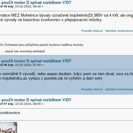
e použít motor D spínat rozběhem Y/D?
ď #5 kdy:
15.02.2024, 06:40 »
ýrobce MEZ Mohelnice bývaly označené trojúhelník(D) 380V od 4 kW, ale origi
ti vývody na klasickou svorkovnici s přepojovacmi můstky.
Pravidla diskusí
Nahlásit moderátoro
iřího Schwarze jsou příspěvky psané kurzivou myšleny ironicky.
.. , stejně tak vesnickej elektrikář
e použít motor D spínat rozběhem Y/D?
ď #6 kdy:
15.02.2024, 07:40 »
je normálně 6 vývodů, nebo aspon doufam, kdyz jsem se tam dival, sice za tm
 trojuhelniku,az vylezu z postele,tak to vyfotim a dam sem.
Pravidla diskusí
Nahlásit moderátoro
e použít motor D spínat rozběhem Y/D?
ď #7 kdy:
15.02.2024, 09:05 »
svorkovnice