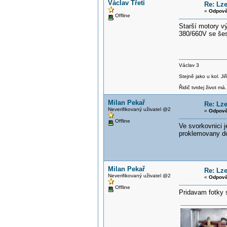
Václav Třetí
Re: Lz
«
Odpově
Offline
Starší motory v
380/660V se šes
Václav 3
Stejně jako u kol. J
Řidič tvrdej život má.
Milan Pekař
Re: Lz
Neverifikovaný uživatel @2
«
Odpově
Offline
Ve svorkovnici 
proklemovany do
Milan Pekař
Re: Lz
Neverifikovaný uživatel @2
«
Odpově
Offline
Pridavam fotky 