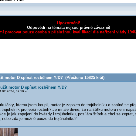
Upozornění!
Odpovědi na témata nejsou právně závazné!
mí pracovat pouze osoba s příslušnou kvalifikací dle nařízení vlády 194
ít motor D spínat rozběhem Y/D? (Přečteno 15825 krát)
užít motor D spínat rozběhem Y/D?
.02.2024, 09:59 »
cirkulárky, kterou jsem koupil, motor je zapojen do trojúhelníku a zapíná se p
trojúhelník pro lepší rozběh? Je mi ale divné, že na štítku motoru není napsá
ice je jak zapojení do hvězdy i trojúhelníku, posílám štítek a chci se zeptat
 nebo zda je možné pouze do trojúhelníku?