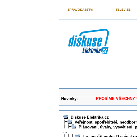
ZPRAVODAJSTVÍ
TELEVIZE
Novinky:
PROSÍME VŠECHNY UŽIVAT
Diskuse Elektrika.cz
Veřejnost, spotřebitelé, neodborní
Plánování, úvahy, vysvětlení, 
...
Lze použít motor D spínat 