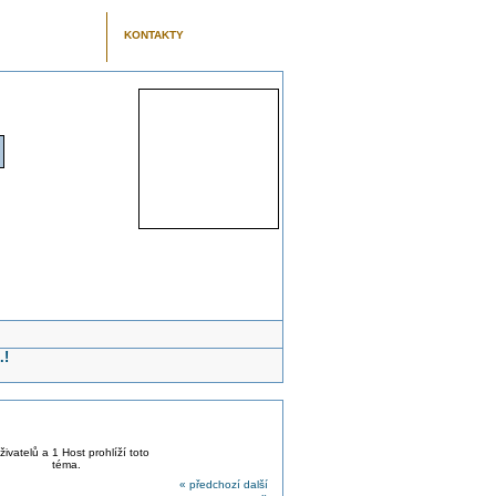
KONTAKTY
.!
živatelů a 1 Host prohlíží toto
téma.
« předchozí
další