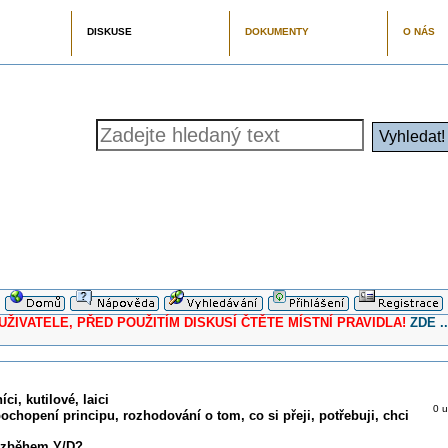
DISKUSE
DOKUMENTY
O NÁS
ELE, PŘED POUŽITÍM DISKUSÍ ČTĚTE MÍSTNÍ PRAVIDLA!
ZDE ..
ci, kutilové, laici
0 u
pochopení principu, rozhodování o tom, co si přeji, potřebuji, chci
rozběhem Y/D?