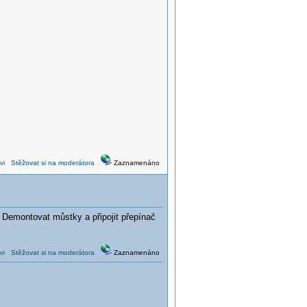
vi
Stěžovat si na moderátora
Zaznamenáno
. Demontovat můstky a připojit přepínač
vi
Stěžovat si na moderátora
Zaznamenáno