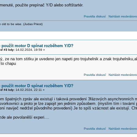
enuté, použite prepínač Y/D alebo softštartér.
Pravidla diskusí
Nahlásit moderátoro
 old to be wise. (Judas Priest)
e použít motor D spínat rozběhem Y/D?
ď #3 kdy:
14.02.2024, 19:59 »
ý, ze na tom stitku je uvedeno jen napeti pro trojuhelnik a znak trojuhelniku,a
 to chapu
Pravidla diskusí
Nahlásit moderátoro
e použít motor D spínat rozběhem Y/D?
ď #4 kdy:
14.02.2024, 22:11 »
em špatných zpráv ale existují i taková provedení 3fázových asynchronních 
svorkovnici a proto je lze zapojit jen jedním způsobem. (myslím tím i tovární
jení naviječ nedržel původního provedení) Je to spíš vzácnost ale existují. Ch
de ale povolaněší experi....
Pravidla diskusí
Nahlásit moderátoro