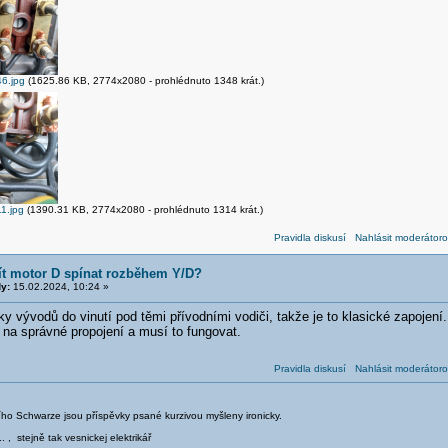
6.jpg
(1625.86 KB, 2774x2080 - prohlédnuto 1348 krát.)
1.jpg
(1390.31 KB, 2774x2080 - prohlédnuto 1314 krát.)
Pravidla diskusí
Nahlásit moderátoro
ít motor D spínat rozběhem Y/D?
y:
15.02.2024, 10:24 »
 vývodů do vinutí pod těmi přívodními vodiči, takže je to klasické zapojení
 na správné propojení a musí to fungovat.
Pravidla diskusí
Nahlásit moderátoro
iřího Schwarze jsou příspěvky psané kurzivou myšleny ironicky.
.. , stejně tak vesnickej elektrikář