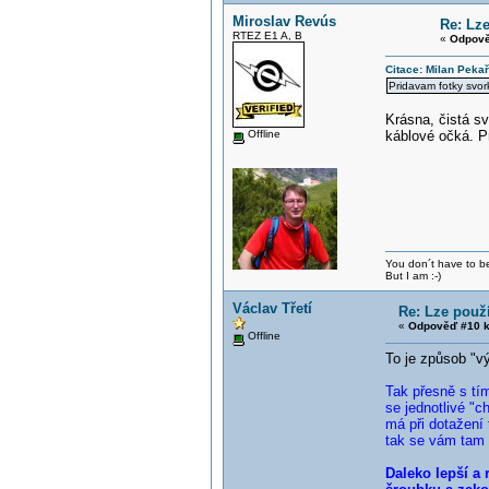
Miroslav Revús
Re: Lz
RTEZ E1 A, B
«
Odpově
Citace: Milan Peka
Pridavam fotky svor
Krásna, čistá sv
Offline
káblové očká. Pr
You don´t have to be
But I am :-)
Václav Třetí
Re: Lze použ
«
Odpověď #10 k
Offline
To je způsob "v
Tak přesně s tí
se jednotlivé "c
má při dotažení 
tak se vám tam p
Daleko lepší a 