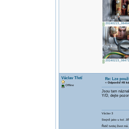
20240215_08464
20240215_08471
Václav Třetí
Re: Lze použ
«
Odpověď #8 kd
Offline
Jsou tam náznaky
Y/D, dejte pozor
Václav 3
Stejně jako u kol. J
Řidič tvrdej život má.