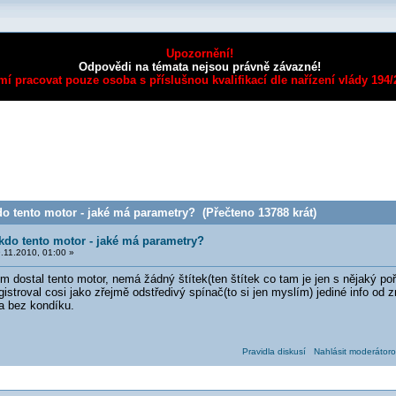
Upozornění!
Odpovědi na témata nejsou právně závazné!
mí pracovat pouze osoba s příslušnou kvalifikací dle nařízení vlády 194
o tento motor - jaké má parametry? (Přečteno 13788 krát)
kdo tento motor - jaké má parametry?
.11.2010, 01:00 »
 dostal tento motor, nemá žádný štítek(ten štítek co tam je jen s nějaký p
gistroval cosi jako zřejmě odstředivý spínač(to si jen myslím) jediné info od 
 a bez kondíku.
Pravidla diskusí
Nahlásit moderátoro