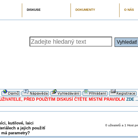
DISKUSE
DOKUMENTY
O NÁS
ELE, PŘED POUŽITÍM DISKUSÍ ČTĚTE MÍSTNÍ PRAVIDLA!
ZDE ..
ci, kutilové, laici
0 uživatelů a 1 Host pr
eriálech a jejich použití
é má parametry?