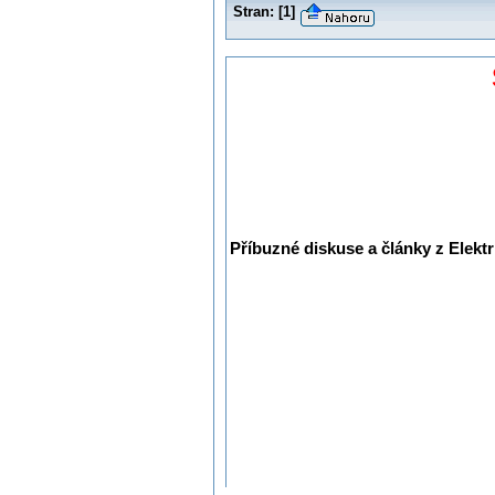
Stran:
[
1
]
Příbuzné diskuse a články z Elektr