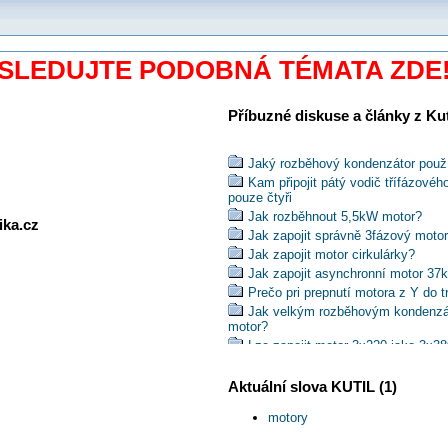
SLEDUJTE PODOBNÁ TÉMATA ZDE
Příbuzné diskuse a články z Kuti
Jaký rozběhový kondenzátor použít 
Kam připojit pátý vodič třífázové
pouze čtyři
Jak rozběhnout 5,5kW motor?
ika.cz
Jak zapojit správně 3fázový moto
Jak zapojit motor cirkulárky?
Jak zapojit asynchronní motor 37
Prečo pri prepnutí motora z Y do t
Jak velkým rozběhovým kondenzát
motor?
Lze zapojit motor 3x220 jako 3x3
Jak zapojit 3f motor na štípačku 
Jaký typ odrušovacích kondenzátor
Aktuální slova KUTIL (1)
Čím chránit motor čerpadla?
motory
Proč mi proudový chránič vyhazuj
Jaký je rozdíl mezi jištěním elekt