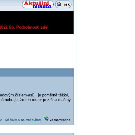
/2022 Sb.
Podrobnosti zde!
ořadovým číslem-asi), je poměrně těžký,
známého je, že ten motor je z šicí mašiny
vi
Stěžovat si na moderátora
Zaznamenáno