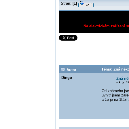
Stran:
[
1
]
Na elektrickém zařízení s
Téma: Zná někd
Autor
Dingo
Zná ně
«
kdy:
09
Od známeho jsem
uvnitř jsem zare
a že je na 1fázi