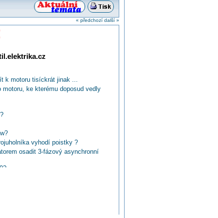
« předchozí
další »
!
l.elektrika.cz
k motoru tisíckrát jinak ...
ho motoru, ke kterému doposud vedly
r?
kw?
rojuholníka vyhodí poistky ?
orem osadit 3-fázový asynchronní
80?
dřeva?
ů zvolit k elektromotoru?
e motor?
romotorů pojistkami a motorovými jističi?