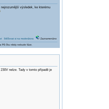
e nejrozumější výsledek, ke kterému
vi
Stěžovat si na moderátora
Zaznamenáno
e na PE-čku nikdy nebude fáze.
 230V nelze. Tady v tomto případě je