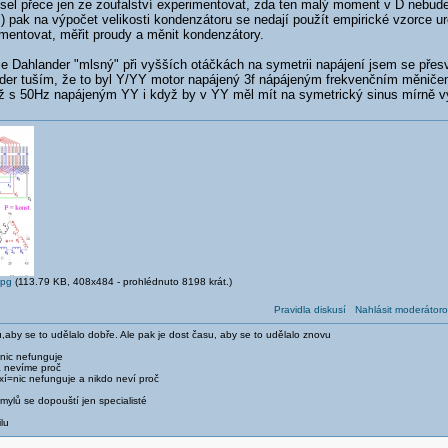
el přece jen ze zoufalství experimentovat, zda ten malý moment v D nebude 
) pak na výpočet velikosti kondenzátoru se nedají použít empirické vzorce u
mentovat, měřit proudy a měnit kondenzátory.
je Dahlander "mlsný" při vyšších otáčkách na symetrii napájení jsem se přesvě
nder tuším, že to byl Y/YY motor napájený 3f nápájeným frekvenčním měniče
 s 50Hz napájeným YY i když by v YY měl mít na symetrický sinus mírně v
jpg
(113.79 KB, 408x484 - prohlédnuto 8198 krát.)
Pravidla diskusí
Nahlásit moderátoro
,aby se to udělalo dobře. Ale pak je dost času, aby se to udělalo znovu
 nic nefunguje
a nevíme proč
xí=nic nefunguje a nikdo neví proč
ylů se dopouští jen specialisté
lu