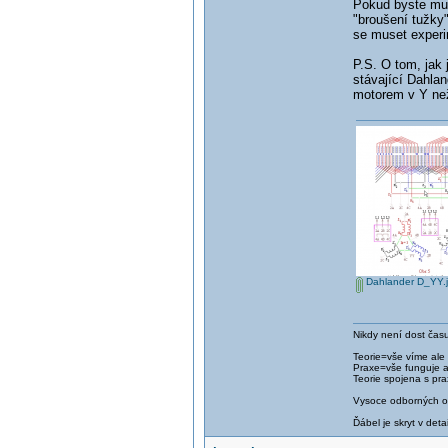
Pokud byste mus
"broušení tužky"
se muset experi
P.S. O tom, jak 
stávající Dahla
motorem v Y než
Dahlander D_YY.
Nikdy není dost času
Teorie=vše víme ale
Praxe=vše funguje 
Teorie spojena s pra
Vysoce odborných om
Ďábel je skryt v detai