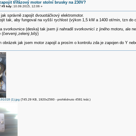
zapojit třífázový motor stolní brusky na 230V?
 #5 kdy:
10.09.2015, 12:06 »
t jak správně zapojit dvouotáčkový elektromotor.
ojit tak, aby fungoval na vyšší rychlost (výkon 1,5 kW a 1400 ot/min, tzn do 
 svorkovnice (deska) tak jsem ji nahradil svorkovnicí z jiného motoru, ale 
e (červený,zelený,bílý)
m obrázek jak jsem motor zapojil a prosím o kontrolu zda je zapojen do Y ne
1018 (1).jpg
(745.29 KB, 1920x2560 - prohlédnuto 4581 krát.)