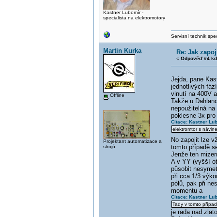
Kastner Lubomír -
specialista na elektromotory
Servisní technik spec
Martin Kurka
Re: Jak zapoj
«
Odpověď #4 kd
Jejda, pane Ka
jednotlivých fá
vinutí na 400V a
Offline
Takže u Dahland
nepoužitelná na
poklesne 3x pro
Citace: Kastner Lu
elektromtor s návin
No zapojit lze v
Projektant automatizace a
tomto případě se
strojů
Jenže ten mizer
A v YY (vyšší o
působit nesymetr
při cca 1/3 výko
pólů, pak při ne
momentu a
Citace: Kastner Lu
Tady v tomto případ
je rada nad zla