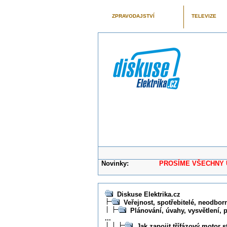
ZPRAVODAJSTVÍ
TELEVIZE
Novinky:
PROSÍME VŠECHNY UŽIVAT
Diskuse Elektrika.cz
Veřejnost, spotřebitelé, neodborní
Plánování, úvahy, vysvětlení, 
...
Jak zapojit třífázový motor 