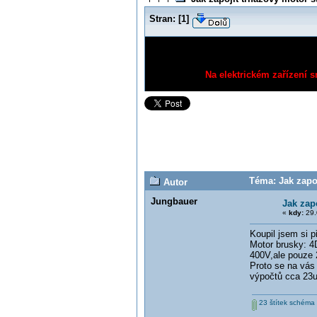
Stran:
[
1
]
Na elektrickém zařízení s
Téma: Jak zapoj
Autor
Jungbauer
Jak zap
«
kdy:
29.
Koupil jsem si p
Motor brusky: 4
400V,ale pouze 
Proto se na vás
výpočtů cca 23u
23 štítek schéma 