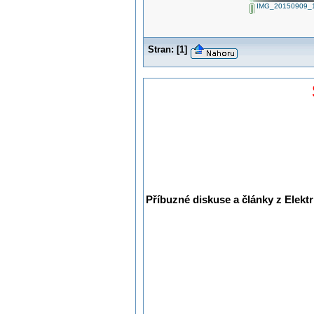
IMG_20150909_1
Stran:
[
1
]
Příbuzné diskuse a články z Elektr