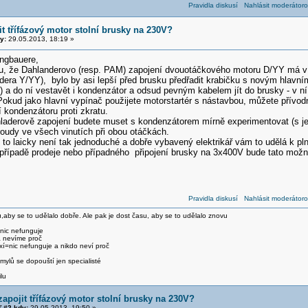
Pravidla diskusí
Nahlásit moderátoro
it třífázový motor stolní brusky na 230V?
y:
29.05.2013, 18:19 »
ngbauere,
, že Dahlanderovo (resp. PAM) zapojení dvouotáčkového motoru D/YY má v 
ndera Y/YY), bylo by asi lepší před brusku předřadit krabičku s novým hla
 a do ní vestavět i kondenzátor a odsud pevným kabelem jít do brusky - v ní
kud jako hlavní vypínač použijete motorstartér s nástavbou, můžete přívodní 
í kondenzátoru proti zkratu.
aderově zapojení budete muset s kondenzátorem mírně experimentovat (s jeh
udy ve všech vinutích při obou otáčkách.
e to laicky není tak jednoduché a dobře vybavený elektrikář vám to udělá k 
 případě prodeje nebo případného připojení brusky na 3x400V bude tato mož
Pravidla diskusí
Nahlásit moderátoro
,aby se to udělalo dobře. Ale pak je dost času, aby se to udělalo znovu
 nic nefunguje
a nevíme proč
xí=nic nefunguje a nikdo neví proč
ylů se dopouští jen specialisté
lu
zapojit třífázový motor stolní brusky na 230V?
 #2 kdy:
29.05.2013, 19:50 »