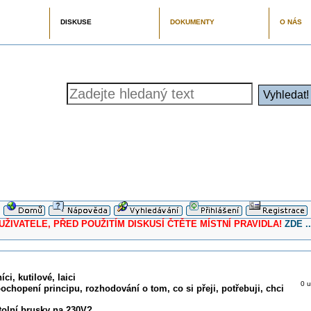
DISKUSE
DOKUMENTY
O NÁS
ELE, PŘED POUŽITÍM DISKUSÍ ČTĚTE MÍSTNÍ PRAVIDLA!
ZDE ..
ci, kutilové, laici
0 u
pochopení principu, rozhodování o tom, co si přeji, potřebuji, chci
stolní brusky na 230V?