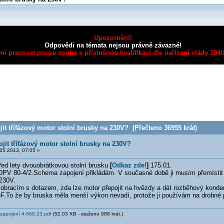
Upozornění!
Odpovědi na témata nejsou právně závazné!
mí pracovat pouze osoba s příslušnou kvalifikací dle nařízení vlády 194
it třífázový motor stolní brusky na 230V? (Přečteno 36955 krát)
ojit třífázový motor stolní brusky na 230V?
05.2013, 07:05 »
řed lety dvouobrátkovou stolní brusku
[
Odkaz zde!
]
175.01.
DPV 80-4/2.Schema zapojení přikládám. V současné době ji musím přemístit do
230V.
 obracím s dotazem, zda lze motor přepojit na hvězdy a dát rozběhový konden
F.To že by bruska měla menší výkon nevadí, protože ji používám na drobné 
zapojení 4-565.23.pdf
(52.03 KB - staženo 988 krát.)