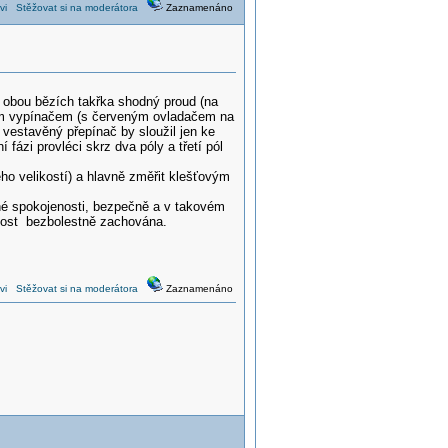
vi
Stěžovat si na moderátora
Zaznamenáno
obou bězích takřka shodný proud (na
vním vypínačem (s červeným ovladačem na
 vestavěný přepínač by sloužil jen ke
fázi provléci skrz dva póly a třetí pól
o velikostí) a hlavně změřit klešťovým
plné spokojenosti, bezpečně a v takovém
nost bezbolestně zachována.
vi
Stěžovat si na moderátora
Zaznamenáno