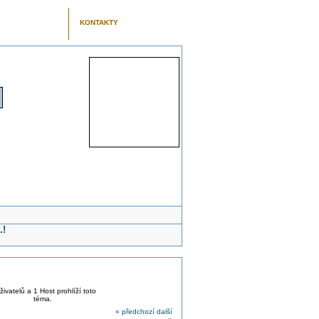
KONTAKTY
.!
živatelů a 1 Host prohlíží toto
téma.
« předchozí
další