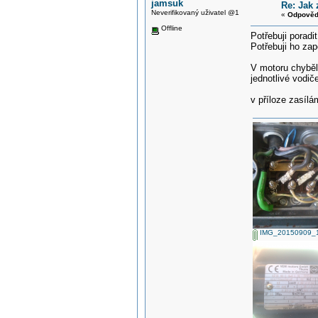
jamsuk
Re: Jak 
Neverifikovaný uživatel @1
«
Odpověď
Offline
Potřebuji poradi
Potřebuji ho zap
V motoru chyběla
jednotlivé vodič
v příloze zasílá
IMG_20150909_19