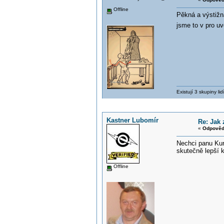
Offline
Pěkná a výstižn
jsme to v pro u
Existují 3 skupiny li
Kastner Lubomír
Re: Jak 
«
Odpověď
Nechci panu Kurk
skutečně lepší 
Offline