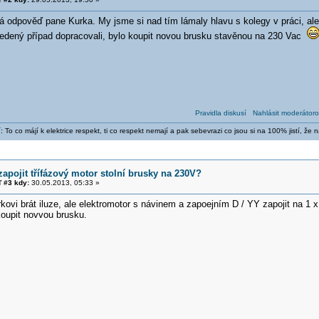
á odpověď pane Kurka. My jsme si nad tím lámaly hlavu s kolegy v práci, al
vedený případ dopracovali, bylo koupit novou brusku stavěnou na 230 Vac
Pravidla diskusí
Nahlásit moderátoro
dí: To co májí k elektrice respekt, ti co respekt nemají a pak sebevrazi co jsou si na 100% jistí, ž
zapojit třífázový motor stolní brusky na 230V?
 #3 kdy:
30.05.2013, 05:33 »
ovi brát iluze, ale elektromotor s návinem a zapoejním D / YY zapojit na 1 x
koupit novvou brusku.