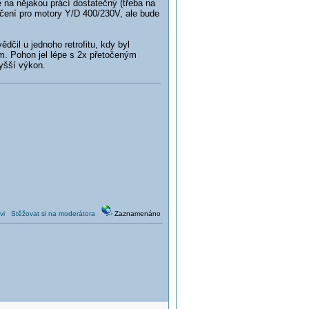
na nějakou prácí dostatečný (třeba na
rčení pro motory Y/D 400/230V, ale bude
dčil u jednoho retrofitu, kdy byl
m. Pohon jel lépe s 2x přetočeným
yšší výkon.
vi
Stěžovat si na moderátora
Zaznamenáno