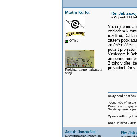
Martin Kurka
Re: Jak zapoj
«
Odpověď #1 kd
Vážený pane Ju
vzhledem k tomu
rozdíl od Dahla
žlutém podkladu)
Offline
změně otáček. Po
použít pro jištěn
Vzhledem k Dahl
ampérmetrem pro
Z toho vidíte, ž
provedení, že v
Projektant automatizace a
strojů
Nikdy není dost času
Teorie=vše víme ale
Praxe=vše funguje 
Teorie spojena s pra
Vysoce odborných om
Ďábel je skryt v detai
Jakub Janoušek
Re: Jak 
Neverifikovaný uživatel @1
«
Odpověď