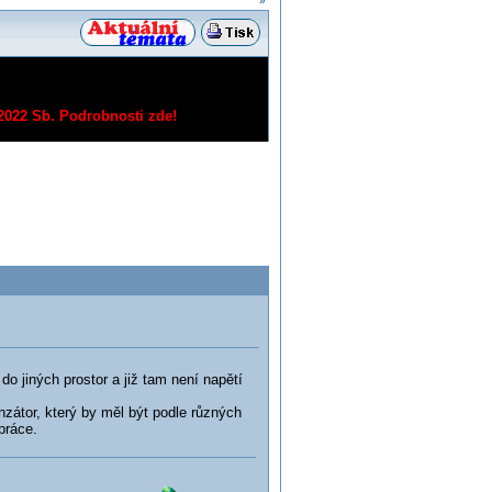
»
/2022 Sb.
Podrobnosti zde!
 jiných prostor a již tam není napětí
zátor, který by měl být podle různých
práce.