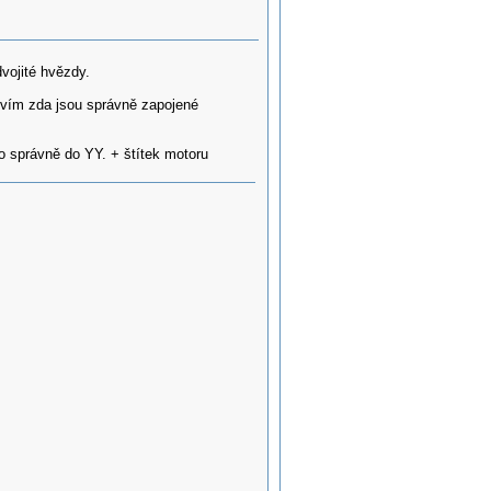
dvojité hvězdy.
nevím zda jsou správně zapojené
bo správně do YY. + štítek motoru