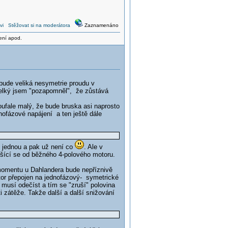
vi
Stěžovat si na moderátora
Zaznamenáno
zení apod.
bude veliká nesymetrie proudu v
velký jsem "pozapomněl", že zůstává
ufale malý, že bude bruska asi naprosto
nofázové napájení a ten ještě dále
n jednou a pak už není co
. Ale v
lišící se od běžného 4-polového motoru.
 momentu u Dahlandera bude nepříznivě
otor přepojen na jednofázový- symetrické
 musí odečíst a tím se "zruší" polovina
 zátěže. Takže další a další snižování