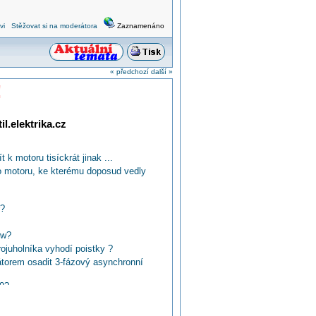
vi
Stěžovat si na moderátora
Zaznamenáno
« předchozí
další »
!
l.elektrika.cz
k motoru tisíckrát jinak ...
ho motoru, ke kterému doposud vedly
r?
kw?
rojuholníka vyhodí poistky ?
orem osadit 3-fázový asynchronní
80?
dřeva?
ů zvolit k elektromotoru?