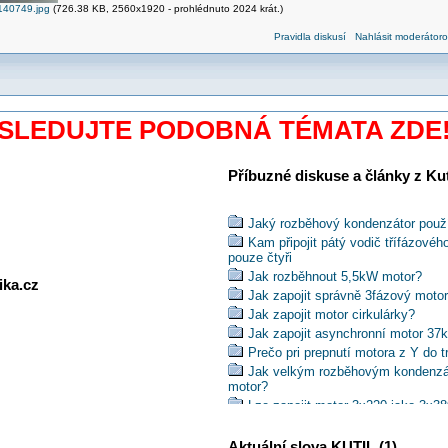
40749.jpg
(726.38 KB, 2560x1920 - prohlédnuto 2024 krát.)
Pravidla diskusí
Nahlásit moderátoro
SLEDUJTE PODOBNÁ TÉMATA ZDE
Příbuzné diskuse a články z Kuti
Jaký rozběhový kondenzátor použít 
Kam připojit pátý vodič třífázové
pouze čtyři
Jak rozběhnout 5,5kW motor?
ika.cz
Jak zapojit správně 3fázový moto
Jak zapojit motor cirkulárky?
Jak zapojit asynchronní motor 37
Prečo pri prepnutí motora z Y do t
Jak velkým rozběhovým kondenzát
motor?
Lze zapojit motor 3x220 jako 3x3
Jak zapojit 3f motor na štípačku 
Jaký typ odrušovacích kondenzátor
Aktuální slova KUTIL (1)