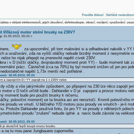
Pravidla diskusí
Nahlásit moderátoro
ialista v oblasti elektromotorů, jejich zkoušení, defektoskopie, vibrací, navíjení, vyvažování. usa
it třífázový motor stolní brusky na 230V?
y:
31.05.2013, 00:33 »
stnere,
za upozornění, při tom malování si a odhadování nakolik v YY 
zích a uvažování, zda na vyšší otáčky nebude brzdný moment z nesymetrie 
 nelze ho nijak přepojit na jmenovité napětí cívek 230V.
era i v D (nižší otáčky, dvojnásobný moment proti YY) - bude moment tak zo
 normální práci. Částečně (cca na 70%) by byl moment snížen už jen pro jed
 nedostatečné napětí 1,73x menší než potřebné .
bomír 30.05.2013, 05:33
em a zapojením D / YY zapojit na 1 x 230V nelze
ždy vždy a vše jakýmkoliv způsobem, po připojení na 230 lze něco zapojit je
 motor v D točit určitě bude - Dahlander v D je zapojení a provoz motoru ne
ný moment bude pro použití brusky k ničemu.
táčky, poloviční moment) se ta bruska asi ani neroztočí. Kromě polovičního
ie proudu ve vinutí. U běžného Y/D motoru jsou proudy ve vinutích - je-li m
nu. Protože Dahlander používá fintu, že pro YY se proudy v některých pólech
symetrickém proudu "zrušení" nebude úplné a navíc bude závislé na velikosti
bomír 30.05.2013, 05:33
ě je skutečně lepší koupit novou brusku.
to a na tu mou pane Jungbauere zapomeňte.