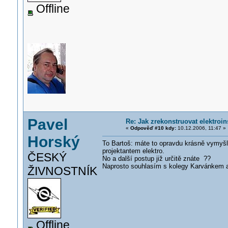
Offline
Pavel
Re: Jak zrekonstruovat elektroin
«
Odpověď #10 kdy:
10.12.2006, 11:47 »
Horský
To Bartoš: máte to opravdu krásně vymyšle
projektantem elektro.
ČESKÝ
No a další postup již určitě znáte ??
Naprosto souhlasím s kolegy Karvánkem 
ŽIVNOSTNÍK
Offline