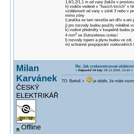
1,6/1,2/1,1 m od vany (takže v prostor
h) vodiče vedené v "husích krcích" v h
vzdálenosti od vany v zóně 3 nebo v pr
mimo zóny
i) pračka se tam nevešla ani dřív a ani
j) pro rozvody budou použity měděné v
k) vodivé předměty v koupelně budou p
2
4 mm
se žlutozelenou izolací
l) rozvody topení a plynu budou ve zdi
m) ochranné pospojování vodovodních 
Milan
Re: Jak zrekonstruovat elektroi
«
Odpověď #4 kdy:
09.12.2006, 23:40 »
Karvánek
TO: Bartoš >
je dobře, že máte rozmy
ČESKÝ
ELEKTRIKÁŘ
Offline