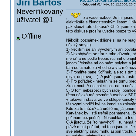
Jiří Bartoš
Re: Jak zrekonstruovat elektr
«
Odpověď #14 kdy:
10.12.2006, 20:5
Neverifikovaný
,
za vaše reakce. Je mi jasné, že
uživatel @1
elektrikáře s živnostenským listem." Nic
pak slouží tato diskuse? Chtěl jsem zná
této diskuse prosím uveďte pouze to výš
Offline
Několik poznámek (klidně si na ně reag
nějaký smysl):
1) Necítím se ani vyvoleným ani povol
2) Nezabývám se tím z toho důvodu, aby
mého" a ne podle třebas rutinního proje
jenom "řekněte mi co mám polykat a jak
tam co uznáte za vhodné a víc mě nez
3) Promiňte pane Kořínek, ale to s tím p
(plyn, doprava, ...). A jistě, jsou katas
4) Pro pořádek - nebráním se tomu předlo
zkouknout. A nechat si pak na to udělat 
5) O tom nebezpečí bych raději pomlče
třeba nějaká mě neznámá osoba z SPT T
v takovém stavu, že ve sklepě končily
fázovými vodiči byl na konci zaizolován
Kdo za to může? Já určitě ne, já jenom 
Karvánek by jistě trefně poznamenal, ž
počínám bezpečněji. Nesouhlasíte-li s
6) A jistotu, že "to nevyhoří", tu nemá
právě musí počítat, od toho jsou jistič
své elektřiny snad mohu aspoň trochu ke
co nejvíce minimalizovat.