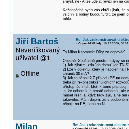
smysl, ne? A lze udělat revizi jen na č
Každopádně bych vás chtěl ujistit, že p
všichni z rodiny budou tvrdit, že jsem 
tohle.
Jiří Bartoš
Re: Jak zrekonstruovat elektr
«
Odpověď #6 kdy:
10.12.2006, 00:01
Neverifikovaný
To Milan Karvánek: Díky za odpověď.
uživatel @1
Obecně: Současně prosím, kdyby se něk
1) Jak zjistím, zda "do domu" jde TN-S?
2) Lze v objektu, který je napojen na 
Offline
chránič 30 mA?
3) Jak to připojit? Z přívodu PE na do
třeba při rekonstrukci "uličních" rozvodů
přístup těch lidí, kteří k tomu přistup
je, že odborník je prostě odborník, ale
muset řešit já, když tady žiju, a ne te
takového. Mám dojem, že v obdobném pří
připojit na PE, nebo na N...
Milan
Re: Jak zrekonstruovat elektroi
«
Odpověď #7 kdy:
10.12.2006, 00:11 »