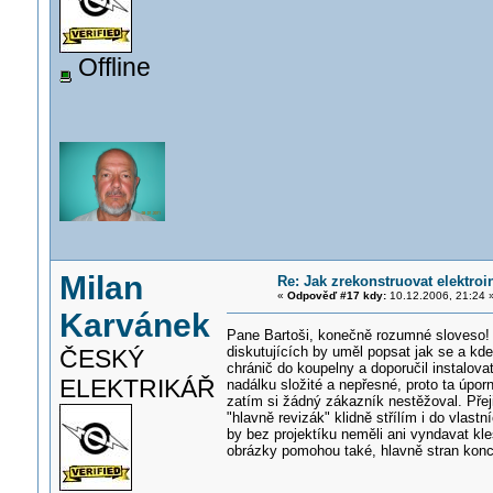
Offline
Milan
Re: Jak zrekonstruovat elektroi
«
Odpověď #17 kdy:
10.12.2006, 21:24 
Karvánek
Pane Bartoši, konečně rozumné sloveso
diskutujících by uměl popsat jak se a kde
ČESKÝ
chránič do koupelny a doporučil instalova
ELEKTRIKÁŘ
nadálku složité a nepřesné, proto ta úpo
zatím si žádný zákazník nestěžoval. Pře
"hlavně revizák" klidně střílím i do vlast
by bez projektíku neměli ani vyndavat kl
obrázky pomohou také, hlavně stran konc