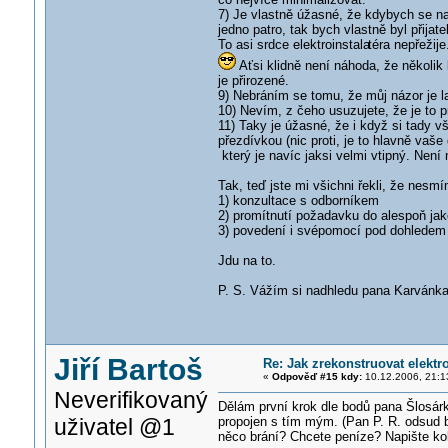
7) Je vlastně úžasné, že kdybych se na 
jedno patro, tak bych vlastně byl přij
To asi srdce elektroinstala
téra nepřežije
Aťsi klidně není náhoda, že několik 
je přirozené.
9) Nebráním se tomu, že můj názor je la
10) Nevím, z čeho usuzujete, že je to p
11) Taky je úžasné, že i když si tady 
přezdívkou (nic proti, je to hlavně vaše
který je navíc jaksi velmi vtipný. Není
Tak, teď jste mi všichni řekli, že nesmí
1) konzultace s odborníkem
2) promítnutí požadavku do alespoň ja
3) povedení i svépomocí pod dohledem od
Jdu na to.
P. S. Vážím si nadhledu pana Karvánka
Jiří Bartoš
Re: Jak zrekonstruovat elektr
«
Odpověď #15 kdy:
10.12.2006, 21:1
Neverifikovaný
Dělám první krok dle bodů pana Šlosárka
uživatel @1
propojen s tím mým. (Pan P. R. odsud 
něco brání? Chcete peníze? Napište kol