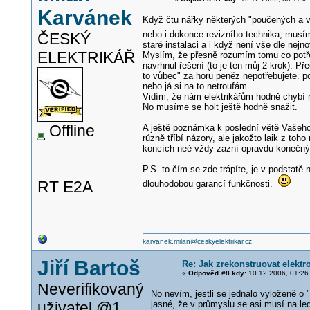
Karvánek
Když čtu nářky některých "poučených a v 
nebo i dokonce revizního technika, musím
ČESKÝ
staré instalaci a i když není vše dle ne
ELEKTRIKÁŘ
Myslím, že přesně rozumím tomu co potře
navrhnul řešení (to je ten můj 2 krok). P
to vůbec" za horu peněz nepotřebujete. po
nebo já si na to netroufám.
Vidím, že nám elektrikářům hodně chybí ně
No musíme se holt ještě hodně snažit.
Offline
A ještě poznámka k poslední větě Vašeho p
různě tříbí názory, ale jakožto laik z to
koncích neé vždy zazní opravdu konečný, 
P.S. to čím se zde trápíte, je v podstatě
RT E2A
dlouhodobou garancí funkčnosti.
karvanek.milan@ceskyelektrikar.cz
Jiří Bartoš
Re: Jak zrekonstruovat elektr
«
Odpověď #8 kdy:
10.12.2006, 01:26
Neverifikovaný
No nevím, jestli se jednalo vyloženě o 
uživatel @1
jasné, že v průmyslu se asi musí na le