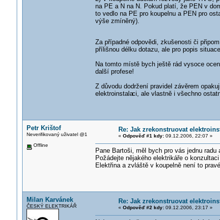
na PE a N na N. Pokud platí, že PEN v domě
to vedlo na PE pro koupelnu a PEN pro ostat
výše zmíněný).
Za případné odpovědi, zkušenosti či přip
přílišnou délku dotazu, ale pro popis situa
Na tomto místě bych ještě rád vysoce ocenil
další profese!
Z důvodu dodržení pravidel závěrem opakuj
elektroinstala
ci, ale vlastně i všechno osta
Petr Krištof
Re: Jak zrekonstruovat elektroins
Neverifikovaný uživatel @1
«
Odpověď #1 kdy:
09.12.2006, 22:07 »
Offline
Pane Bartoši, měl bych pro vás jednu radu 
Požádejte nějakého elektrikáře o konzultaci
Elektřina a zvláště v koupelně není to pra
Milan Karvánek
Re: Jak zrekonstruovat elektroins
ČESKÝ ELEKTRIKÁŘ
«
Odpověď #2 kdy:
09.12.2006, 23:17 »