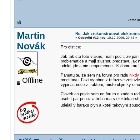
.
Jsme sv
Martin
Re: Jak zrekonstruovat elektroins
«
Odpověď #13 kdy:
10.12.2006, 20:48 »
Novák
Pro cistice:
Jak tak ctu toto vlakno, mam pocit, ze pan B
problematice a maji slusnou predstavu jak n
udelat jde a nic neopomenout. K dobru mu lze
Pamatujte, ze sem na forum pro radu
nikdy 
Offline
predstavu. Fazi vytahne z trifazove zasuvky
vypinac neco z traktoru, misto objimky omot
Clovek co prijde sem na forum a zada o rad
usetrit par penez a treba ma s elektrikari st
udelali v baraku plyn a kotel takovym zpus