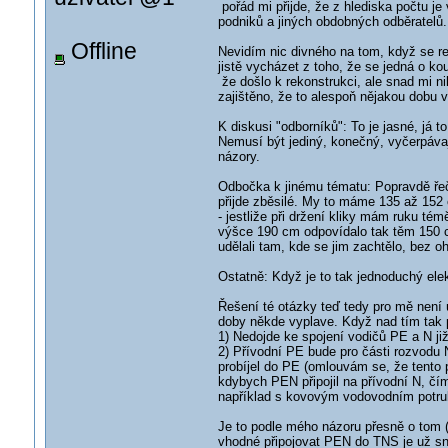
pořád mi přijde, že z hlediska počtu 
podniků a jiných obdobných odběratelů.
Offline
Nevidím nic divného na tom, když se revi
jistě vycházet z toho, že se jedná o ko
že došlo k rekonstrukci, ale snad mi 
zajištěno, že to alespoň nějakou dobu 
K diskusi "odborníků": To je jasné, já t
Nemusí být jediný, konečný, vyčerpávaj
názory.
Odbočka k jinému tématu: Popravdě řeč
přijde zběsilé. My to máme 135 až 152 
- jestliže při držení kliky mám ruku té
výšce 190 cm odpovídalo tak těm 150 cm
udělali tam, kde se jim zachtělo, bez 
Ostatně: Když je to tak jednoduchý elek
Řešení té otázky teď tedy pro mě není 
doby někde vyplave. Když nad tím tak p
1) Nedojde ke spojení vodičů PE a N ji
2) Přívodní PE bude pro části rozvodu 
probíjel do PE (omlouvám se, že tento po
kdybych PEN připojil na přívodní N, čím
například s kovovým vodovodním potru
Je to podle mého názoru přesně o tom (
vhodné připojovat PEN do TNS je už sna