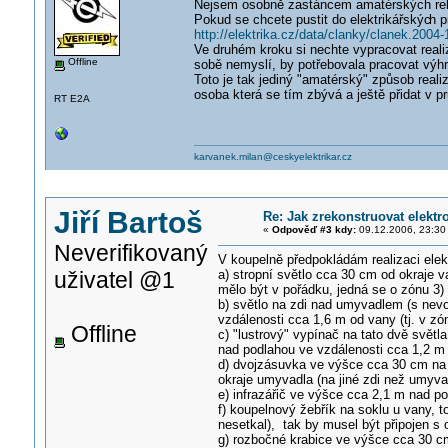
Nejsem osobně zastáncem amatérských reko
Pokud se chcete pustit do elektrikářskýc
h p
http://elektrika.cz/data/clanky/clanek.20
Ve druhém kroku si nechte vypracovat realiza
Offline
sobě nemyslí, by potřebovala pracovat výhr
Toto je tak jediný "amatérský" způsob real
osoba která se tím zbývá a ještě přidat v p
RT E2A
karvanek.milan@ceskyelektrikar.cz
Jiří Bartoš
Re: Jak zrekonstruovat elektr
«
Odpověď #3 kdy:
09.12.2006, 23:30
Neverifikovaný
V koupelně předpokládám realizaci elekt
uživatel @1
a) stropní světlo cca 30 cm od okraje 
mělo být v pořádku, jedná se o zónu 3)
b) světlo na zdi nad umyvadlem (s nevo
vzdálenosti cca 1,6 m od vany (tj. v zó
Offline
c) "lustrový" vypínač na tato dvě svět
nad podlahou ve vzdálenosti cca 1,2 m 
d) dvojzásuvka ve výšce cca 30 cm na p
okraje umyvadla (na jiné zdi než umyv
e) infrazářič ve výšce cca 2,1 m nad po
f) koupelnový žebřík na soklu u vany, 
nesetkal), tak by musel být připojen s
g) rozbočné krabice ve výšce cca 30 cm