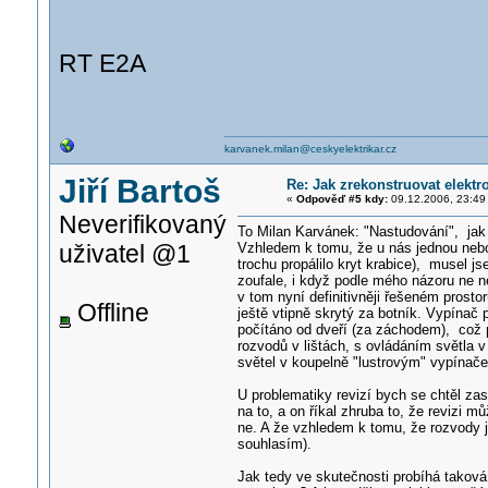
RT E2A
karvanek.milan@ceskyelektrikar.cz
Jiří Bartoš
Re: Jak zrekonstruovat elektr
«
Odpověď #5 kdy:
09.12.2006, 23:49
Neverifikovaný
To Milan Karvánek: "Nastudování", jak 
uživatel @1
Vzhledem k tomu, že u nás jednou nebo d
trochu propálilo kryt krabice), musel js
zoufale, i když podle mého názoru ne 
v tom nyní definitivněji řešeném prosto
Offline
ještě vtipně skrytý za botník. Vypínač 
počítáno od dveří (za záchodem), což p
rozvodů v lištách, s ovládáním světla 
světel v koupelně "lustrovým" vypínače
U problematiky revizí bych se chtěl za
na to, a on říkal zhruba to, že revizi 
ne. A že vzhledem k tomu, že rozvody j
souhlasím).
Jak tedy ve skutečnosti probíhá takov