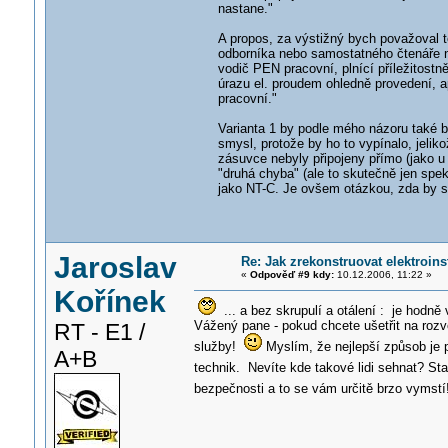
nastane."
A propos, za výstižný bych považoval te
odborníka nebo samostatného čtenáře neb
vodič PEN pracovní, plnící příležitostn
úrazu el. proudem ohledně provedení, ap
pracovní."
Varianta 1 by podle mého názoru také b
smysl, protože by ho to vypínalo, jelik
zásuvce nebyly připojeny přímo (jako u 
"druhá chyba" (ale to skutečně jen spek
jako NT-C. Je ovšem otázkou, zda by se 
Jaroslav
Re: Jak zrekonstruovat elektroins
«
Odpověď #9 kdy:
10.12.2006, 11:22 »
Kořínek
... a bez skrupulí a otálení : je hodně
Vážený pane - pokud chcete ušetřit na rozvo
RT - E1 /
služby!
Myslím, že nejlepší způsob je pr
A+B
technik. Nevíte kde takové lidi sehnat? Sta
bezpečnosti a to se vám určitě brzo vymst