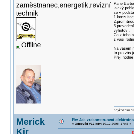
zaměstnanec,energetik,revizní
Pane Bartoš
laický pohl
technik
se v podsta
1.konzulta
2.promítnou
3.provedení
vyhotoví.
Co z toho b
z vaší rodi
Offline
Na vašem m
to pro vás 
Přeji hodně
Když venku prší
Merick
Re: Jak zrekonstruovat elektroins
«
Odpověď #12 kdy:
10.12.2006, 17:45 »
Kir
C