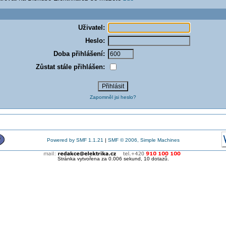
Uživatel:
Heslo:
Doba přihlášení:
Zůstat stále přihlášen:
Zapomněl jsi heslo?
Powered by SMF 1.1.21
|
SMF © 2006, Simple Machines
Stránka vytvořena za 0.006 sekund, 10 dotazů.