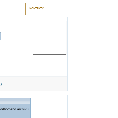
KONTAKTY
.!
 odborného archívu.