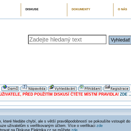
DISKUSE
DOKUMENTY
O NÁS
ELE, PŘED POUŽITÍM DISKUSÍ ČTĚTE MÍSTNÍ PRAVIDLA!
ZDE ..
 které hledáte chybí, ale s větší pravděpodobností se pokoušíte vstoupit do
ouze uživatelům s verifikovaným účtem. Více o verifikaci
zde
istrovat na Diskuse Elektrika.cz se můžete
zde