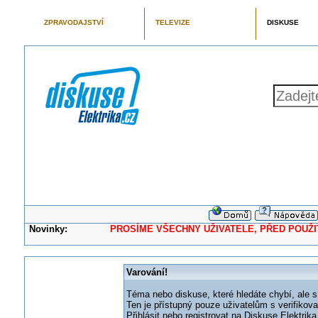
ZPRAVODAJSTVÍ
TELEVIZE
DISKUSE
Novinky:
PROSÍME VŠECHNY UŽIVATELE, PŘED POUŽITÍM 
Varování!
Téma nebo diskuse, které hledáte chybí, ale s
Ten je přístupný pouze uživatelům s verifikov
Přihlásit nebo registrovat na Diskuse Elektri