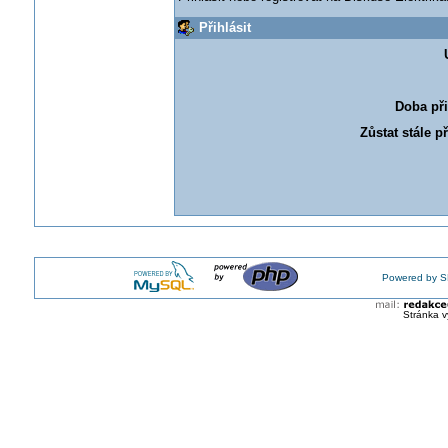
Přihlásit
Doba při
Zůstat stále p
Powered by S
Stránka v