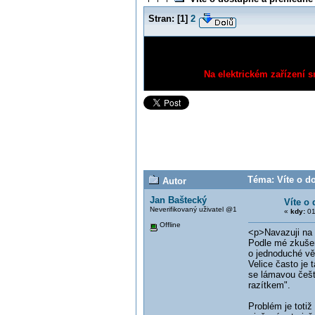
Stran:
[
1
]
2
Na elektrickém zařízení s
Téma: Víte o do
Autor
Jan Baštecký
Víte o 
Neverifikovaný uživatel @1
«
kdy:
01
Offline
<p>Navazuji na té
Podle mé zkušen
o jednoduché věci
Velice často je t
se lámavou češti
razítkem".
Problém je totiž