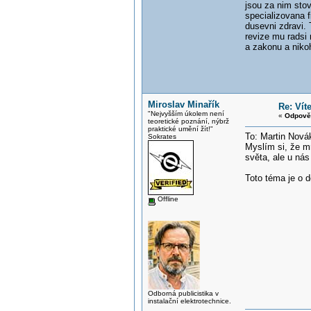
jsou za nim sto
specializovana f
dusevni zdravi. 
revize mu radsi 
a zakonu a nikoh
Miroslav Minařík
Re: Vít
"Nejvyšším úkolem není
«
Odpově
teoretické poznání, nýbrž
praktické umění žít!"
To: Martin Nová
Sokrates
Myslím si, že m
světa, ale u nás
Toto téma je o d
Offline
Odborná publicistika v
instalační elektrotechnice.