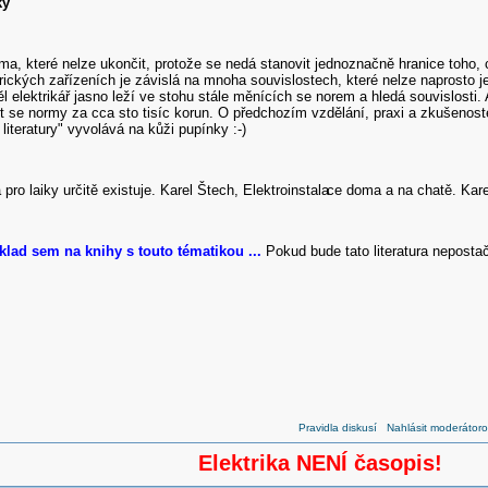
ký
éma, které nelze ukončit, protože se nedá stanovit jednoznačně hranice toho
rických zařízeních je závislá na mnoha souvislostech, které nelze naprosto 
l elektrikář jasno leží ve stohu stále měnících se norem a hledá souvislosti.
t se normy za cca sto tisíc korun. O předchozím vzdělání, praxi a zkušenoste
 literatury" vyvolává na kůži pupínky :-)
pro laiky určitě existuje. Karel Štech, Elektroinstala
ce doma a na chatě. Kare
lad sem na knihy s touto tématikou ...
Pokud bude tato literatura nepostač
Pravidla diskusí
Nahlásit moderátoro
Elektrika NENÍ časopis!