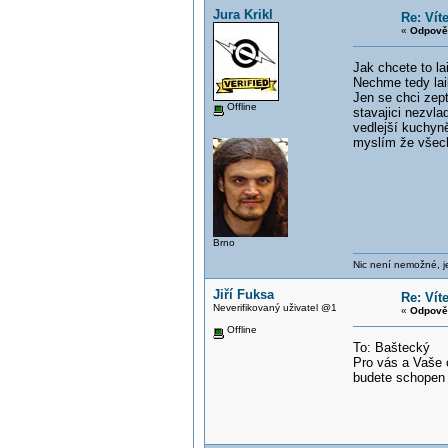
Jura Krikl
Re: Vít
«
Odpově
Jak chcete to la
Nechme tedy laik
Jen se chci zept
Offline
stavajici nezvla
vedlejší kuchyn
myslím že všechn
Brno
Nic není nemožné, je
Jiří Fuksa
Re: Vít
Neverifikovaný uživatel @1
«
Odpově
Offline
To: Baštecký
Pro vás a Vaše 
budete schopen 