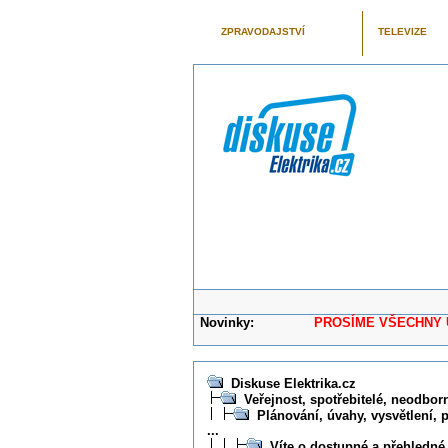
ZPRAVODAJSTVÍ
TELEVIZE
Novinky:
PROSÍME VŠECHNY UŽIVAT
Diskuse Elektrika.cz
Veřejnost, spotřebitelé, neodborní
Plánování, úvahy, vysvětlení, 
...
Víte o dostupné a přehledné 