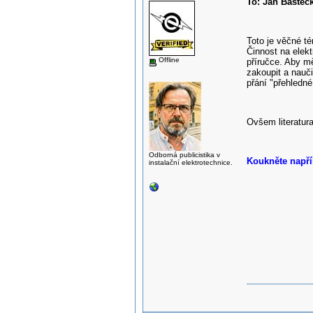
To: Jan Baštec
Toto je věčné t
Činnost na elekt
Offline
příručce. Aby mě
zakoupit a nauči
přání "přehledné
Ovšem literatura 
Odborná publicistika v
Koukněte napřík
instalační elektrotechnice.