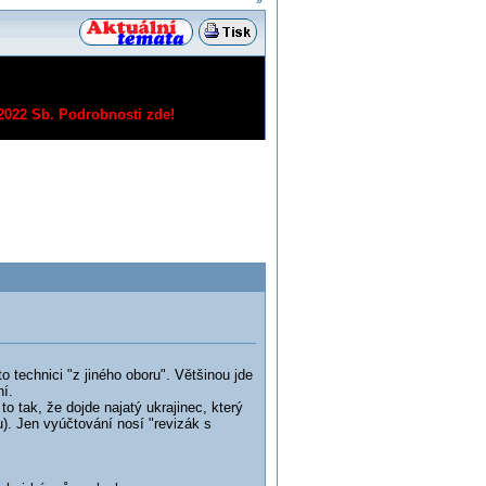
»
/2022 Sb.
Podrobnosti zde!
to technici "z jiného oboru". Většinou jde
ní.
 to tak, že dojde najatý ukrajinec, který
lu). Jen vyúčtování nosí "revizák s