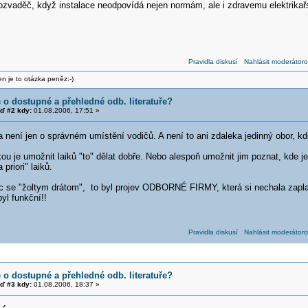
ozvaděč, když instalace neodpovídá nejen normám, ale i zdravemu elektrika
Pravidla diskusí
Nahlásit moderátoro
n je to otázka peněz:-)
e o dostupné a přehledné odb. literatuře?
ď #2 kdy:
01.08.2006, 17:51 »
a není jen o správném umístění vodičů. A není to ani zdaleka jedinný obor, kde 
 je umožnit laiků "to" dělat dobře. Nebo alespoň umožnit jim poznat, kde je 
priori" laiků.
c se "žoltym drátom", to byl projev ODBORNÉ FIRMY, která si nechala zaplatit pr
yl funkční!!
Pravidla diskusí
Nahlásit moderátoro
e o dostupné a přehledné odb. literatuře?
ď #3 kdy:
01.08.2006, 18:37 »