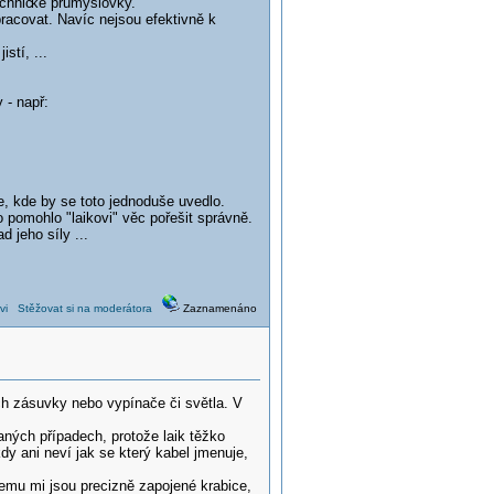
chnic
ké průmyslovky.
racovat. Navíc nejsou efektivně k
stí, ...
 - např:
, kde by se toto jednoduše uvedlo.
o pomohlo "laikovi" věc pořešit správně.
 jeho síly ...
vi
Stěžovat si na moderátora
Zaznamenáno
h zásuvky nebo vypínače či světla. V
daných případech, protože laik těžko
y ani neví jak se který kabel jmenuje,
čemu mi jsou precizně zapojené krabice,