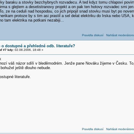
vky baraku a stovky bezchybnych rozvadecu. A ted kdyz tomu chlapovi povim
irma s glejtem a desetistranovy projekt a on pak ten hotovy rozvadec smi jen
To, ze na ceduli nad hospodou, co jich pripojil snad stovku musi byt po novem
nerikam protoze by s tim asi prastil a sel delat elektriku do Irska nebo USA, 
o tam elektrika na potkani nezabiji...
Pravidla diskusí
Nahlásit moderátoro
e o dostupné a přehledné odb. literatuře?
ď #7 kdy:
02.08.2006, 18:48 »
k
nozí váš názor sdílí v bleděmodrém. Jenže pane Nováku žijeme v Česku. To,
 bohužel ještě dlouho nebude.
ostupné literatuře.
Pravidla diskusí
Nahlásit moderátoro