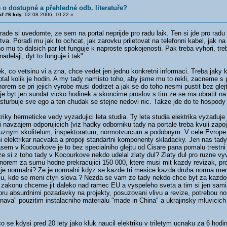
e o dostupné a přehledné odb. literatuře?
ď #6 kdy:
02.08.2006, 10:22 »
rade si uvedomte, ze sem na portal neprijde pro radu laik. Ten si jde pro ra
tva. Poradi mu jak to ochcat, jak zarovku priletovat na telefonni kabel, jak 
 mu to dalsich par let funguje k naproste spokojenosti. Pak treba vyhori, treb
nadelaji, dyt to funguje i tak"...
k, co vetsinu vi a zna, chce vedet jen jednu konkretni informaci. Treba jaky
ptal kolik je hodin. A my tady namisto toho, aby jsme mu to rekli, zacneme s 
norem se pri jejich vyrobe musi dodrzet a jak se do toho nesmi pustit bez gl
e byt jen sundat vicko hodinek a skoncime proslov s tim ze se ma obratit na
asturbuje sve ego a ten chudak se stejne nedovi nic. Takze jde do te hospod
triky hermeticke vedy vyzadujici leta studia. Ty leta studia elektrika vyzaduje
i navzajem odporujicich (viz hadky odborniku tady na portale treba kvuli zapoje
ruznym skolitelum, inspektoratum, normotvurcum a podobnym. V cele Evrope j
i elektrikar nacvaka a propoji standartni komponenty skladacky. Jen nas tady
sem v Kocourkove je to bez specialniho glejtu od Cisare pana pomalu trestni 
e si z toho tady v Kocourkove nekdo udelal zlaty dul? Zlaty dul pro ruzne v
orem za sumu hodne prekracujici 150 000, ktere musi mit kazdy revizak, proje
 je normalni? Ze je normalni kdyz se kazde tri mesice kazda druha norma men
u, kde se meni ctyri slova ? Nezda se vam ze tady nekdo chce byt za kazdo
 zakonu chceme jit daleko nad ramec EU a vyspeleho sveta a tim si jen sami
ru absurdnimi pozadavky na projekty, posuzovani vlivu a revize, potrebou nor
nava" pouzitim instalacniho materialu "made in China" a ukrajinsky mluvicich 
 se kdysi pred 20 lety jako kluk naucil elektriku v triletym ucnaku za 6 hodi