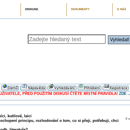
DISKUSE
DOKUMENTY
O NÁS
ELE, PŘED POUŽITÍM DISKUSÍ ČTĚTE MÍSTNÍ PRAVIDLA!
ZDE ..
ci, kutilové, laici
0 u
pochopení principu, rozhodování o tom, co si přeji, potřebuji, chci
odb. literatuře?