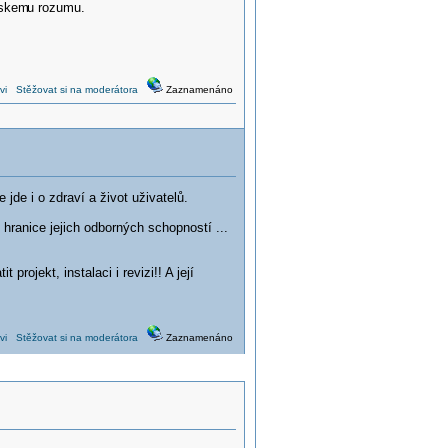
řskem
u rozumu.
vi
Stěžovat si na moderátora
Zaznamenáno
jde i o zdraví a život uživatelů.
hranice jejich odborných schopností ...
ojekt, instalaci i revizi!! A její
vi
Stěžovat si na moderátora
Zaznamenáno