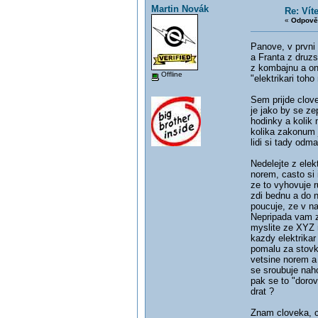
Martin Novák
Re: Vít
«
Odpově
Panove, v prvni 
a Franta z druzs
z kombajnu a ono
Offline
"elektrikari toho 
Sem prijde clove
je jako by se ze
hodinky a kolik 
kolika zakonum j
lidi si tady odm
Nedelejte z elek
norem, casto si 
ze to vyhovuje 
zdi bednu a do n
poucuje, ze v na
Nepripada vam z
myslite ze XYZ n
kazdy elektrikar
pomalu za stovk
vetsine norem a
se sroubuje naho
pak se to "dorov
drat ?
Znam cloveka, co