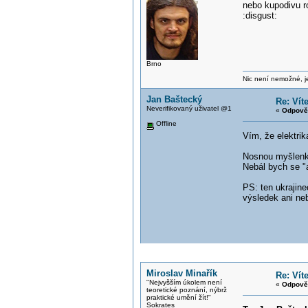
nebo kupodivu r
:disgust:
Brno
Nic není nemožné, je
Jan Baštecký
Re: Vít
Neverifikovaný uživatel @1
«
Odpově
Offline
Vím, že elektrik
Nosnou myšlenkou
Nebál bych se "a 
PS: ten ukrajine
výsledek ani neb
Miroslav Minařík
Re: Vít
"Nejvyšším úkolem není
«
Odpově
teoretické poznání, nýbrž
praktické umění žít!"
Sokrates