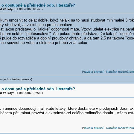
e o dostupné a přehledné odb. literatuře?
ď #4 kdy:
01.08.2006, 18:47 »
ikum umožnit to dělat dobře, když nelaik na to musi studovat minimalně 3 roky
y studovat, at z nich jsou profesionalove
.
at jakou predstavu o "laicke" odbornosti mate. Vzdyt udelat elektriku na bar
daji ani nekteri "profesinalove". Ale pokud mate představu, že laik při "dopl
ě pujde do rozvaděče a doplní proudový chránič, a da tam 2,5 na takove "kos
o souvisí se vším a elektriku je treba znat celou.
Pravidla diskusí
Nahlásit moderátoro
n je to otázka peněz:-)
e o dostupné a přehledné odb. literatuře?
ď #5 kdy:
01.08.2006, 22:58 »
chráněnce doporučuji malinkaté letáky, které dostanete v prodejnách Baumax
během pěti minut provést elektroinstala
ci celého rodinného domku. Všem osta
Pravidla diskusí
Nahlásit moderátoro