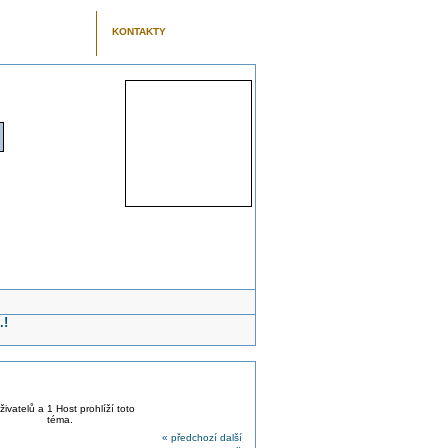
KONTAKTY
.!
živatelů a 1 Host prohlíží toto
téma.
« předchozí
další