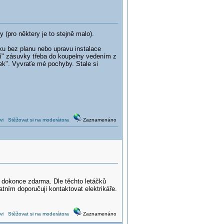
 (pro některy je to stejně malo).
aku bez planu nebo upravu instalace
nění" zásuvky třeba do koupelny vedením z
ek". Vyvraťe mé pochyby. Stale si
vi
Stěžovat si na moderátora
Zaznamenáno
 dokonce zdarma. Dle těchto letáčků
tním doporučuji kontaktovat elektrikáře.
vi
Stěžovat si na moderátora
Zaznamenáno