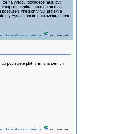
, ze na vyrobu rozvadece musi byt
 pripojit do baraku, zepta se mne na
 posouzeni vnejsich vlivu, projekt a
kde pry vystaci ani ne s polovinou norem
vi
Stěžovat si na moderátora
Zaznamenáno
 co popisujete platí v mnoha zemích
vi
Stěžovat si na moderátora
Zaznamenáno