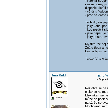
- inženýr stroja
- naše normy js
dispozici (kvůli
- většina "odbor
- proč se často e
Technik, ale pap
- jaký kabel po
- kde rozdělit s
- jaké napětí je
- jaký je starto
Myslím, že nejl
Znáte třeba amer
Což je lepší než
Takže: Víte o ta
Jura Krikl
Re: Vít
«
Odpově
Nezlobte se na 
elektrice na rozd
Elektrikaří se n
Offline
může do podklad
natož že se uva
Mnohokrát jsem s