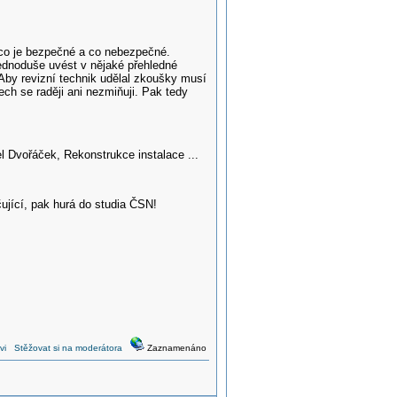
, co je bezpečné a co nebezpečné.
jednoduše uvést v nějaké přehledné
 Aby revizní technik udělal zkoušky musí
ch se raději ani nezmiňuji. Pak tedy
l Dvořáček, Rekonstrukce instalace ...
ující, pak hurá do studia ČSN!
vi
Stěžovat si na moderátora
Zaznamenáno