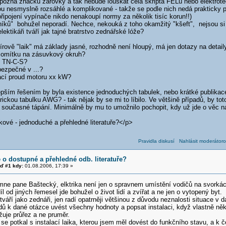
ř pozná značku žárovky a tak nebude louskat celá skripta FELu nebo elektrote
ou nesmyslně rozsáhlé a komplikované - takže se podle nich nedá prakticky p
 připojení vypínače nikdo nenakoupí normy za několik tisíc korun!!)
níků" bohužel neporadí. Nechce, nekouká z toho okamžitý "kšeft", nejsou si ji
lektikáři tváří jak tajné bratrstvo zednářské lóže?
írově "laik" má základy jasné, rozhodně není hloupý, má jen dotazy na detaily
d omítku na zásuvkový okruh?
íť TN-C-S?
 bezpečné v ...?
vací proud motoru xx kW?
epším řešením by byla existence jednoduchých tabulek, nebo krátké publikace
ickou tabulku AWG? - tak nějak by se mi to líbilo. Ve většině případů, by tot
 současné tápání. Minimálně by mu to umožnilo pochopit, kdy už jde o věc nad
kové - jednoduché a přehledné literatuře?</p>
Pravidla diskusí
Nahlásit moderátoro
e o dostupné a přehledné odb. literatuře?
ď #1 kdy:
01.08.2006, 17:39 »
mne pane Baštecký, elktrika není jen o spravnem umístění vodičů na svorkác
íl od jiných řemesel jde bohužel o život lidí a zvířat a ne jen o vytopený byt.
etváří jako zednáři, jen radí opatrněji většinou z důvodu neznalosti situace v 
ů k dané otázce uvést všechny hodnoty a popsat instalaci, když vlastně někd
žuje průřez a ne pruměr.
e potkal s instalací laika, kterou jsem měl dovést do funkčního stavu, a k 