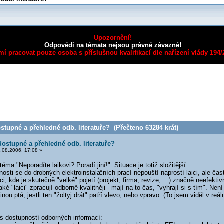
Upozornění!
Odpovědi na témata nejsou právně závazné!
mí pracovat pouze osoba s příslušnou kvalifikací dle nařízení vlády 194
stupné a přehledné odb. literatuře? (Přečteno 63284 krát)
dostupné a přehledné odb. literatuře?
.08.2006, 17:08 »
ma "Neporadíte laikovi? Poradí jiní!". Situace je totiž složitější:
osti se do drobných elektroinstala
čních prací nepouští naprostí laici, ale čas
, kde je skutečně "velké" pojetí (projekt, firma, revize, ...) značně neefektiv
aké "laici" zpracují odborně kvalitněji - mají na to čas, "vyhrají si s tím". Není
nou ptá, jestli ten "žoltyj drát" patří vlevo, nebo vpravo. (To jsem viděl v reá
 s dostupností odborných informací: