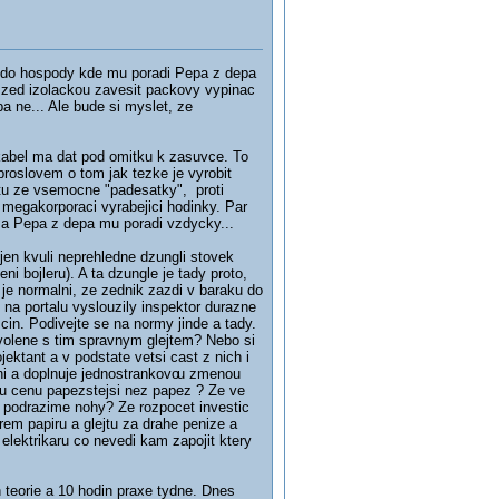
du do hospody kde mu poradi Pepa z depa
na zed izolackou zavesit packovy vypinac
a ne... Ale bude si myslet, ze
 kabel ma dat pod omitku k zasuvce. To
proslovem o tom jak tezke je vyrobit
ejtu ze vsemocne "padesatky", proti
 megakorporaci vyrabejici hodinky. Par
y a Pepa z depa mu poradi vzdycky...
 jen kvuli neprehledne dzungli stovek
ni bojleru). A ta dzungle je tady proto,
e normalni, ze zednik zazdi v baraku do
 na portalu vyslouzily inspektor durazne
cin. Podivejte se na normy jinde a tady.
yvolene s tim spravnym glejtem? Nebo si
ktant a v podstate vetsi cast z nich i
i a doplnuje jednostrankovo
u zmenou
u cenu papezstejsi nez papez ? Ze ve
 podrazime nohy? Ze rozpocet investic
em papiru a glejtu za drahe penize a
elektrikaru co nevedi kam zapojit ktery
n teorie a 10 hodin praxe tydne. Dnes