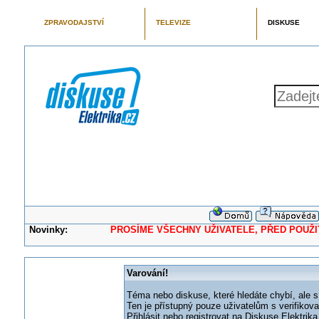
ZPRAVODAJSTVÍ
TELEVIZE
DISKUSE
Novinky:
PROSÍME VŠECHNY UŽIVATELE, PŘED POUŽITÍM 
Varování!
Téma nebo diskuse, které hledáte chybí, ale s
Ten je přístupný pouze uživatelům s verifikov
Přihlásit nebo registrovat na Diskuse Elektri