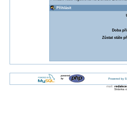
Přihlásit
Doba při
Zůstat stále p
Powered by S
Stránka v