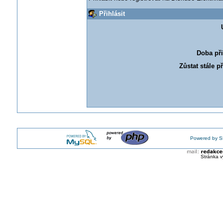
Přihlásit
Doba při
Zůstat stále p
Powered by S
Stránka v