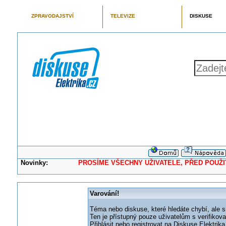
ZPRAVODAJSTVÍ
TELEVIZE
DISKUSE
Novinky:
PROSÍME VŠECHNY UŽIVATELE, PŘED POUŽITÍM 
Varování!
Téma nebo diskuse, které hledáte chybí, ale s
Ten je přístupný pouze uživatelům s verifikov
Přihlásit nebo registrovat na Diskuse Elektri