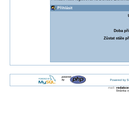
Přihlásit
Doba při
Zůstat stále p
Powered by S
Stránka v