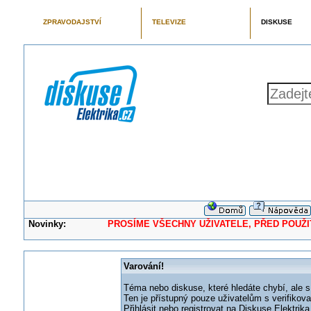
ZPRAVODAJSTVÍ
TELEVIZE
DISKUSE
Novinky:
PROSÍME VŠECHNY UŽIVATELE, PŘED POUŽITÍM 
Varování!
Téma nebo diskuse, které hledáte chybí, ale s
Ten je přístupný pouze uživatelům s verifikov
Přihlásit nebo registrovat na Diskuse Elektri