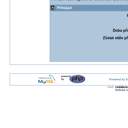
Přihlásit
Doba při
Zůstat stále p
Powered by S
Stránka v