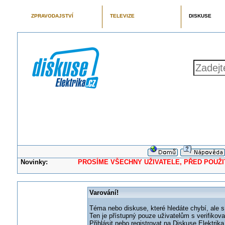
ZPRAVODAJSTVÍ
TELEVIZE
DISKUSE
Novinky:
PROSÍME VŠECHNY UŽIVATELE, PŘED POUŽITÍM 
Varování!
Téma nebo diskuse, které hledáte chybí, ale s
Ten je přístupný pouze uživatelům s verifikov
Přihlásit nebo registrovat na Diskuse Elektri