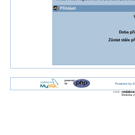
Přihlásit
Doba při
Zůstat stále p
Powered by S
Stránka v