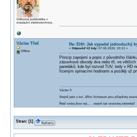
Odborná publicistika v
instalační elektrotechnice.
Václav Třetí
Re: EH#: Jak vypadal jednoduchý b
«
Odpověď #2 kdy:
07.06.2026, 20:12 »
Offline
Princip zapojení a popis z původního článku
zásuvkové obvody dva nebo tři, ve větších 
paneláků, kde byl rozvod TUV, tedy v RD ne
řízeným spínacími hodinami a později už p
Václav 3
Stejně jako u kol. Jiřího Schwarze jsou příspěvky psané
Řidič tvrdej život má... , stejně tak vesnickej elektrikář
Stran:
[
1
]