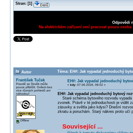
Stran:
[
1
]
Odpovědi n
Na elektrickém zařízení smí pracovat pouze osoba s
Téma: EH#: Jak vypadal jednoduchý byto
Autor
František Tuček
EH#: Jak vypadal jednoduchý bytov
Pravdě se člověk může
«
kdy:
07.06.2026, 08:02 »
pouze přiblížit. Ovšem bez
více různých pohledů ani
EH#: Jak vypadal jednoduchý bytový roz
náhodou!
Staré schéma bytového rozvodu vypadá jedn
zvonek. Právě v té jednoduchosti je vidět zá
zásuvky a světla jako kdysi? Dnešní rozvod 
zkratu a poruchám. Starý nákres proto učí p
Offline
Související ...
... článek k tomuto diskusnímu vláknu z