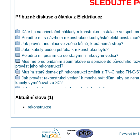
SLEDUJTE 
Příbuzné diskuse a články z Elektrika.cz
Dáte tip na orientační náklady rekonstrukce instalace ve spol. pr
Poradíte mi s návrhem rekonstrukce kuchyňské elektroinstalace
Jak provést instalaci ve zděné kůlně, která nemá strop?
Jaké kabely budou potřeba k rekonstrukci bytu?
Poradíte mi prosím co se starými hliníkovými vodiči?
Musíme před přidáním soumrakového spínače do původního roz
provést jeho rekonstrukci?
Musím starý domek při rekonstrukci změnit z TN-C nebo TN-C-S
Jak provést rekonstrukci vedení k mnoha svítidlům, aby se nem
kabely vyměňovat za 3C?
Jaké máte tipy k rekonstrukci bytových jader?
Jak nejlepe zrekonstruovat starou instalaci v dome?
Aktuální slova (1)
Jak zrekonstruovat elektroinstalaci koupelny?
Jak se prakticky řeší vytrhání výstupních vodiču pro zásuvky v r
rekonstrukce
PL?
Poradíte mi s plánem rekonstrukce instalace v paneláku?
Co s trčícím neznámým kabelem, který je navíc pod napětím?
Jak provést jednoduše rekonstrukci v montovaném OKÁLU?
Powered by S
Jak nahradit dosavadní dřevěný rozvaděč RD bez generální reko
instalace?