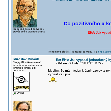
Co pozitivního a k
Budu rád pokud pozvednu
povědomí o elektrotechnice
EH#: Jak vypad
To nemohu přečíst! Ale rozdat to mohu! Viz
https://zdro
Miroslav Minařík
Re: EH#: Jak vypadal jednoduchý b
"Nejvyšším úkolem není
«
Odpověď #1 kdy:
07.06.2026, 19:27 »
teoretické poznání, nýbrž
praktické umění žít!"
Myslím, že mám jeden krásný vzorek z rok
Sokrates
vybírat vstupné!
Offline