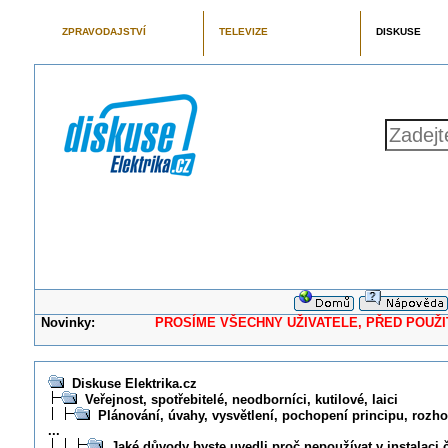
ZPRAVODAJSTVÍ
TELEVIZE
DISKUSE
Novinky:
PROSÍME VŠECHNY UŽIVATELE, PŘED POUŽITÍM 
Diskuse Elektrika.cz
Veřejnost, spotřebitelé, neodborníci, kutilové, laici
Plánování, úvahy, vysvětlení, pochopení principu, rozhod
...
Jaké důvody byste uvedli proč nepoužívat v instalaci