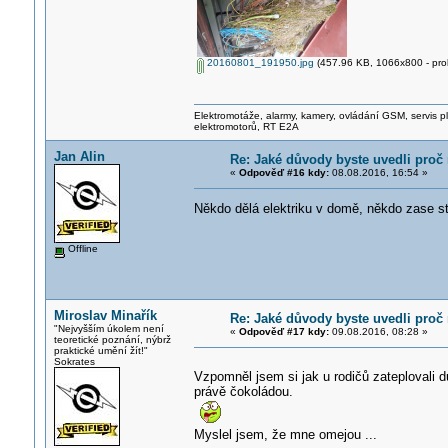
20160801_191950.jpg
(457.96 KB, 1066x800 - proh
Elektromotáže, alarmy, kamery, ovládání GSM, servis p
elektromotorů, RT E2A
Jan Alin
Re: Jaké důvody byste uvedli proč 
«
Odpověď #16 kdy:
08.08.2016, 16:54 »
Někdo dělá elektriku v domě, někdo zase st
Offline
Miroslav Minařík
Re: Jaké důvody byste uvedli proč 
"Nejvyšším úkolem není
«
Odpověď #17 kdy:
09.08.2016, 08:28 »
teoretické poznání, nýbrž
praktické umění žít!"
Sokrates
Vzpomněl jsem si jak u rodičů zateplovali dů
právě čokoládou.
Myslel jsem, že mne omejou ...