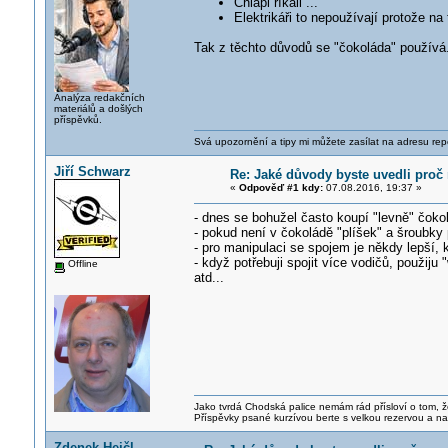
Chlapi říkali ...
Elektrikáři to nepoužívají protože na
Tak z těchto důvodů se "čokoláda" používá
Analýza redakčních
materiálů a došlých
příspěvků.
Svá upozornění a tipy mi můžete zasílat na adresu rep
Jiří Schwarz
Re: Jaké důvody byste uvedli proč 
«
Odpověď #1 kdy:
07.08.2016, 19:37 »
- dnes se bohužel často koupí "levně" čokol
- pokud není v čokoládě "plíšek" a šroubky 
- pro manipulaci se spojem je někdy lepší, 
- když potřebuji spojit více vodičů, použi
Offline
atd...
Jako tvrdá Chodská palice nemám rád přísloví o tom, ž
Příspěvky psané kurzívou berte s velkou rezervou a na
Zdenek Hejčl