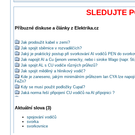
SLEDUJTE 
Příbuzné diskuse a články z Elektrika.cz
Jak prodoužit kabel v zemi?
Jak spojit sběrnice v rozvaděčích?
Jaký je praktický postup při svorkování Al vodičů PEN do svorko
Jak napojit Al a Cu (jenom venecky, nebo i siroke Wago (napr. 5ti,
Jak spojit AL s CU vodiče různých průřezů?
Jak spojit měděný a hlinikový vodič?
Kde je zaneseno, jakým minimálním průřezem lan CYA lze napojit
FeZn?
Kdy se musí použit podložky Cupal?
Jaká norma řeší připojení CU vodičů na Al přípojnici ?
Lze připojit 35mm2 vodič k 25mm2 svorkovnici?
Je možné nějak spojit hliníkový a měděný vodič?
Aktuální slova (3)
Existují lisovací dutinky na způsob CupAl podložek na menší prů
vodičů?
spojování vodičů
Jakou amperickou zátěž snese kroucený spoj?
svorka
Mohu prodloužit kabel AYKY kabelem CYKY?
svorkovnice
Jak naspojkovat kabel SYFKY?