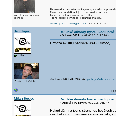
Kamerové a bezpečnostní systémy, od návrhu po realiz
Systémové a MaR instalace, od návrhu po realizaci.
váš elektrikář a revizní
Revize el. a hromosvodů do 1000V
technik
Topné kabely k vytápění i ochraně majetku.
www.fraja.cz
,
revize@fraja.cz
, tel: 728171585
Jan Hájek
Re: Jaké důvody byste uvedli proč 
«
Odpověď #6 kdy:
07.08.2016, 23:20 »
Protože existují páčkové WAGO svorky!
Offline
Jan Hájek +420 737 246 347
jan.hajek@dehn.cz
hon
Prostě .... HÁJEK!
Pok
Milan Hudec
Re: Jaké důvody byste uvedli proč 
«
Odpověď #7 kdy:
08.08.2016, 06:07 »
Pokud dám na jednu stranu top bezšroub c
čokoládou což znamená keramické tělo, kva