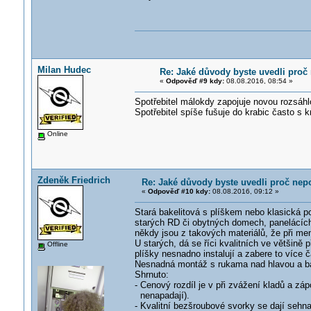
Milan Hudec
Re: Jaké důvody byste uvedli proč 
«
Odpověď #9 kdy:
08.08.2016, 08:54 »
Spotřebitel málokdy zapojuje novou rozsáhl
Spotřebitel spíše fušuje do krabic často s k
Online
Zdeněk Friedrich
Re: Jaké důvody byste uvedli proč nepo
«
Odpověď #10 kdy:
08.08.2016, 09:12 »
Stará bakelitová s plíškem nebo klasická por
starých RD či obytných domech, panelácích
někdy jsou z takových materiálů, že při m
U starých, dá se říci kvalitních ve většině 
Offline
plíšky nesnadno instalují a zabere to více 
Nesnadná montáž s rukama nad hlavou a bal
Shrnuto:
- Cenový rozdíl je v při zvážení kladů a z
nenapadají).
- Kvalitní bezšroubové svorky se dají sehna