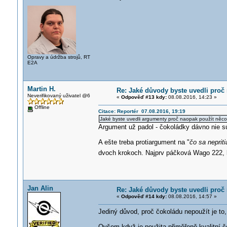
Opravy a údržba strojů, RT
E2A
Martin H.
Re: Jaké důvody byste uvedli proč 
Neverifikovaný uživatel @6
«
Odpověď #13 kdy:
08.08.2016, 14:23 »
Offline
Citace: Reportér 07.08.2016, 19:19
Jaké byste uvedli argumenty proč naopak použít něco
Argument už padol - čokoládky dávno nie sú,
A ešte treba protiargument na "
čo sa neprit
dvoch krokoch. Najprv páčková Wago 222, 
Jan Alin
Re: Jaké důvody byste uvedli proč 
«
Odpověď #14 kdy:
08.08.2016, 14:57 »
Jediný důvod, proč čokoládu nepoužít je to, 
Ovšem když je použita přiměřeně kvalitní 