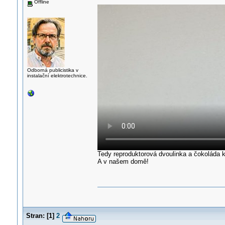
Offline
Odborná publicistika v
instalační elektrotechnice.
Tedy reproduktorová dvoulinka a čokoláda kl
A v našem domě!
Stran:
[
1
]
2