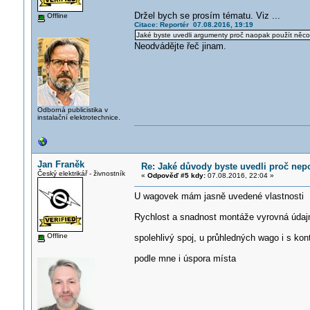
Držel bych se prosím tématu. Viz ...
Offline
Citace: Reportér 07.08.2016, 19:19
Jaké byste uvedli argumenty proč naopak použít něco
Neodvádějte řeč jinam.
Odborná publicistika v
instalační elektrotechnice.
Jan Franěk
Re: Jaké důvody byste uvedli proč nepo
Český elektrikář - živnostník
«
Odpověď #5 kdy:
07.08.2016, 22:04 »
U wagovek mám jasně uvedené vlastnosti
Rychlost a snadnost montáže vyrovná údajn
Offline
spolehlivý spoj, u průhledných wago i s kon
podle mne i úspora místa