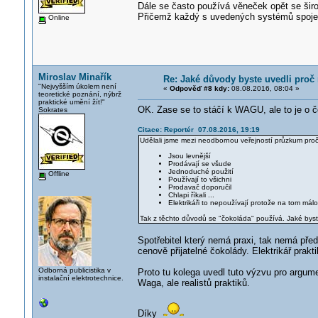
Dále se často používá věneček opět se širo
Přičemž každý s uvedených systémů spoje 
Online
Miroslav Minařík
Re: Jaké důvody byste uvedli proč 
"Nejvyšším úkolem není
«
Odpověď #8 kdy:
08.08.2016, 08:04 »
teoretické poznání, nýbrž
praktické umění žít!"
OK. Zase se to stáčí k WAGU, ale to je o čok
Sokrates
Citace: Reportér 07.08.2016, 19:19
Udělali jsme mezi neodbornou veřejností průzkum proč 
Jsou levnější
Prodávají se všude
Jednoduché použití
Offline
Používají to všichni
Prodavač doporučil
Chlapi říkali ...
Elektrikáři to nepoužívají protože na tom málo
Tak z těchto důvodů se "čokoláda" používá. Jaké bys
Spotřebitel který nemá praxi, tak nemá pře
cenově přijatelné čokolády. Elektrikář prakti
Odborná publicistika v
Proto tu kolega uvedl tuto výzvu pro argum
instalační elektrotechnice.
Waga, ale realistů praktiků.
Díky