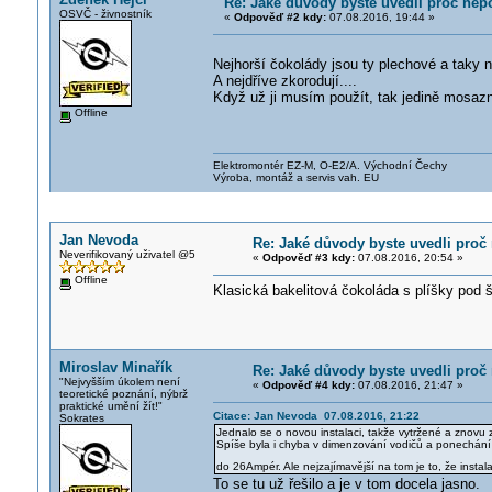
Re: Jaké důvody byste uvedli proč nepo
OSVČ - živnostník
«
Odpověď #2 kdy:
07.08.2016, 19:44 »
Nejhorší čokolády jsou ty plechové a taky 
A nejdříve zkorodují....
Když už ji musím použít, tak jedině mosazno
Offline
Elektromontér EZ-M, O-E2/A. Východní Čechy
Výroba, montáž a servis vah. EU
Jan Nevoda
Re: Jaké důvody byste uvedli proč 
Neverifikovaný uživatel @5
«
Odpověď #3 kdy:
07.08.2016, 20:54 »
Offline
Klasická bakelitová čokoláda s plíšky pod 
Miroslav Minařík
Re: Jaké důvody byste uvedli proč 
"Nejvyšším úkolem není
«
Odpověď #4 kdy:
07.08.2016, 21:47 »
teoretické poznání, nýbrž
praktické umění žít!"
Citace: Jan Nevoda 07.08.2016, 21:22
Sokrates
Jednalo se o novou instalaci, takže vytržené a znovu
Spíše byla i chyba v dimenzování vodičů a ponechání 
do 26Ampér. Ale nejzajímavější na tom je to, že instal
To se tu už řešilo a je v tom docela jasno.