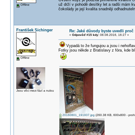
už drží v pohodě desítky let a radši mám k
Offline
čokolády je její kvalita snadněji odhadnut
František Sichinger
Re: Jaké důvody byste uvedli proč 
«
Odpověď #15 kdy:
08.08.2016, 16:27 »
Vypadá to že fungujou a jsou i nehořlav
Fotky jsou někde z Bratislavy z fóra, kde
Offline
Jsou věci mezi fází a nulou
20160801_191937.jpg
(260.38 KB, 600x800 - prohl