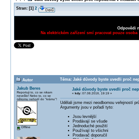
Stran:
[
1
]
2
Odpovědi n
Na elektrickém zařízení smí pracovat pouze osoba s
Téma: Jaké důvody byste uvedli proč nep
Autor
Jakub Beres
Jaké důvody byste uvedli proč nep
Reportuji to, co se nikam
«
kdy:
07.08.2016, 19:19 »
nevešlo! Nebo to, co se
někomu nehodí do "krámu"!
Udělali jsme mezi neodbornou veřejností pr
Argumenty jsou v pořadí tyto:
Jsou levnější
Prodávají se všude
Jednoduché použití
Offline
Používají to všichni
Prodavač doporučil