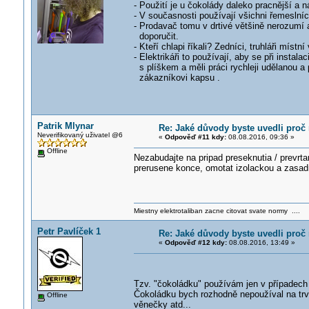
- Použití je u čokolády daleko pracnější a n
- V současnosti používají všichni řemeslní
- Prodavač tomu v drtivé většině nerozumí 
doporučit.
- Kteří chlapi říkali? Zedníci, truhláři míst
- Elektrikáři to používají, aby se při instal
s plíškem a měli práci rychleji udělanou a p
zákazníkovi kapsu .
Patrik Mlynar
Re: Jaké důvody byste uvedli proč 
Neverifikovaný uživatel @6
«
Odpověď #11 kdy:
08.08.2016, 09:36 »
Offline
Nezabudajte na pripad preseknutia / prevrtan
prerusene konce, omotat izolackou a zasad
Miestny elektrotaliban zacne citovat svate normy ....
Petr Pavlíček 1
Re: Jaké důvody byste uvedli proč 
«
Odpověď #12 kdy:
08.08.2016, 13:49 »
Tzv. "čokoládku" používám jen v případech 
Čokoládku bych rozhodně nepoužíval na trval
Offline
věnečky atd...