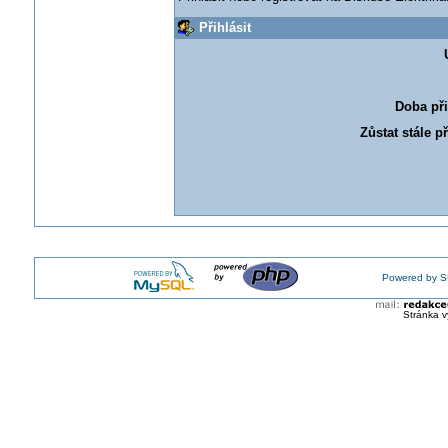
Přihlásit
Doba při
Zůstat stále p
Powered by S
Stránka v