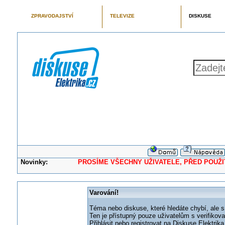
ZPRAVODAJSTVÍ
TELEVIZE
DISKUSE
Novinky:
PROSÍME VŠECHNY UŽIVATELE, PŘED POUŽITÍM 
Varování!
Téma nebo diskuse, které hledáte chybí, ale s
Ten je přístupný pouze uživatelům s verifikov
Přihlásit nebo registrovat na Diskuse Elektri