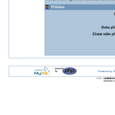
Přihlásit
Doba při
Zůstat stále p
Powered by S
Stránka v