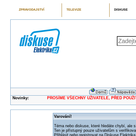
ZPRAVODAJSTVÍ
TELEVIZE
DISKUSE
Novinky:
PROSÍME VŠECHNY UŽIVATELE, PŘED POUŽITÍM 
Varování!
Téma nebo diskuse, které hledáte chybí, ale s
Ten je přístupný pouze uživatelům s verifikov
Přihlásit nebo registrovat na Diskuse Elektri