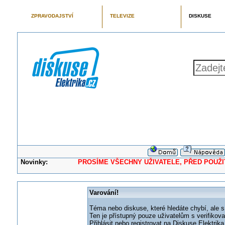
ZPRAVODAJSTVÍ
TELEVIZE
DISKUSE
Novinky:
PROSÍME VŠECHNY UŽIVATELE, PŘED POUŽITÍM 
Varování!
Téma nebo diskuse, které hledáte chybí, ale s
Ten je přístupný pouze uživatelům s verifikov
Přihlásit nebo registrovat na Diskuse Elektri