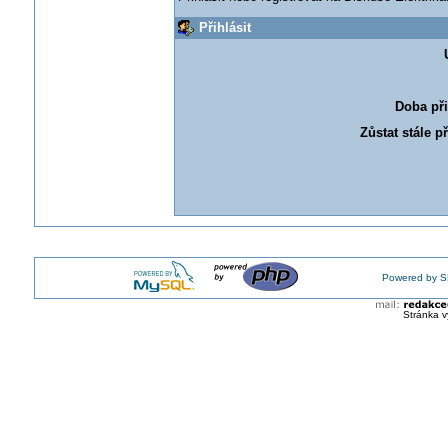
Přihlásit
Doba při
Zůstat stále p
Powered by S
Stránka v