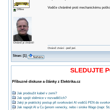
Vodiče chráněné proti mechanickému pošk
Offline
Chránič je chránič!
Chránič chrání - jistič jistí.
Stran:
[
1
]
SLEDUJTE 
Příbuzné diskuse a články z Elektrika.cz
Jak prodoužit kabel v zemi?
Jak spojit sběrnice v rozvaděčích?
Jaký je praktický postup při svorkování Al vodičů PEN do svorko
Jak napojit Al a Cu (jenom venecky, nebo i siroke Wago (napr. 5ti,