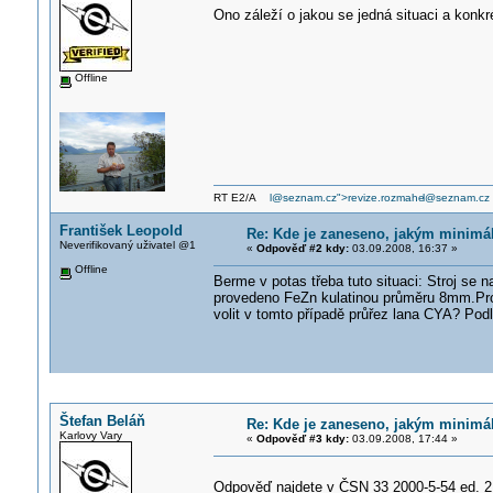
Ono záleží o jakou se jedná situaci a konk
Offline
RT E2/A
l@seznam.cz">revize.rozmahe
l@seznam.cz
František Leopold
Re: Kde je zaneseno, jakým minimál
Neverifikovaný uživatel @1
«
Odpověď #2 kdy:
03.09.2008, 16:37 »
Offline
Berme v potas třeba tuto situaci: Stroj se 
provedeno FeZn kulatinou průměru 8mm.Pro
volit v tomto případě průřez lana CYA? Po
Štefan Beláň
Re: Kde je zaneseno, jakým minimál
Karlovy Vary
«
Odpověď #3 kdy:
03.09.2008, 17:44 »
Odpověď najdete v ČSN 33 2000-5-54 ed. 