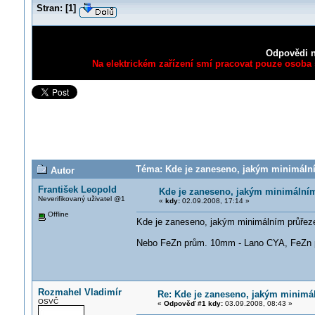
Stran:
[
1
]
Odpovědi n
Na elektrickém zařízení smí pracovat pouze osoba s
Téma: Kde je zaneseno, jakým minimální
Autor
František Leopold
Kde je zaneseno, jakým minimálním
Neverifikovaný uživatel @1
«
kdy:
02.09.2008, 17:14 »
Offline
Kde je zaneseno, jakým minimálním průřez
Nebo FeZn prům. 10mm - Lano CYA, FeZn 
Rozmahel Vladimír
Re: Kde je zaneseno, jakým minimál
OSVČ
«
Odpověď #1 kdy:
03.09.2008, 08:43 »