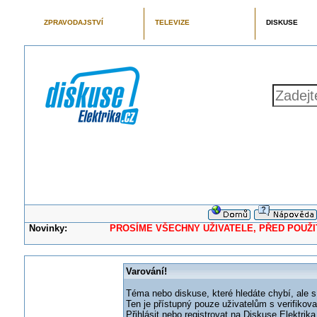
ZPRAVODAJSTVÍ
TELEVIZE
DISKUSE
Novinky:
PROSÍME VŠECHNY UŽIVATELE, PŘED POUŽITÍM 
Varování!
Téma nebo diskuse, které hledáte chybí, ale s
Ten je přístupný pouze uživatelům s verifikov
Přihlásit nebo registrovat na Diskuse Elektri