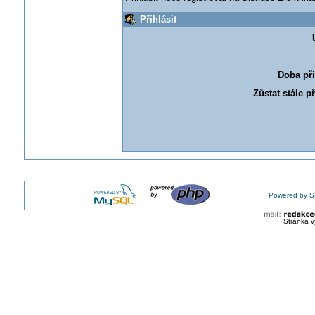
Přihlásit
Doba při
Zůstat stále p
Powered by S
Stránka v