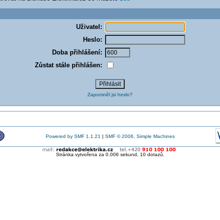
Uživatel:
Heslo:
Doba přihlášení:
Zůstat stále přihlášen:
Zapomněl jsi heslo?
Powered by SMF 1.1.21
|
SMF © 2006, Simple Machines
Stránka vytvořena za 0.006 sekund, 10 dotazů.