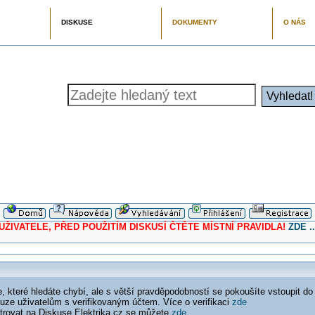
DISKUSE
DOKUMENTY
O NÁS
ELE, PŘED POUŽITÍM DISKUSÍ ČTĚTE MÍSTNÍ PRAVIDLA!
ZDE ..
 které hledáte chybí, ale s větší pravděpodobností se pokoušíte vstoupit do
ouze uživatelům s verifikovaným účtem. Více o verifikaci
zde
istrovat na Diskuse Elektrika.cz se můžete
zde