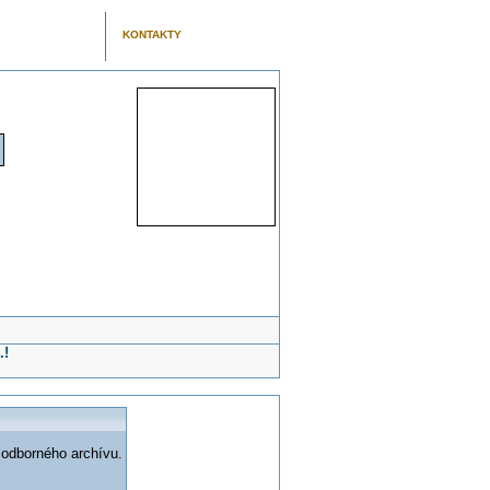
KONTAKTY
.!
 odborného archívu.