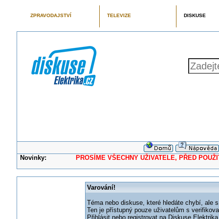
ZPRAVODAJSTVÍ
TELEVIZE
DISKUSE
Novinky:
PROSÍME VŠECHNY UŽIVATELE, PŘED POUŽITÍM 
Varování!
Téma nebo diskuse, které hledáte chybí, ale s
Ten je přístupný pouze uživatelům s verifikov
Přihlásit nebo registrovat na Diskuse Elektri