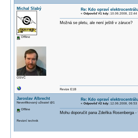
Michal Slabý
Re: Kdo opraví elektrocentrál
«
Odpověď #1 kdy:
10.06.2008, 22:44
Možná se pletu, ale není ještě v záruce?
Offline
OSVČ
Revize E1B
Jaroslav Albrecht
Re: Kdo opraví elektrocentrál
Neverifikovaný uživatel @1
«
Odpověď #2 kdy:
12.06.2008, 06:53
Offline
Mohu doporučit pana Zdeňka Rosenberga -
Revizní technik