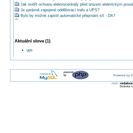
Jak ověřit ochranu elektrocentrály před úrazem elektrickým pro
Je správně zapojené oddělovací trafo a UPS?
Bylo by možné zajistit automatické přepínání síť - DA?
Jak připojit na stávají rozvody chatky ke zdroji 230V s akumuláto
Kdo může obsluhovat elektrocentrály?
Akým vodičom urobiť predĺženie výstupu UPSky ?
Je lepší centrála 1-fázová nebo 3-fázová ?
Aktuální slova (1)
Jak se řeší ochrana před úrazem v obvodech za UPS?
Jak zapojit nouzové osvětlení, které je napojené ze zdroje UPS?
ups
Mohu revidovat UPS stanici, když mám jen §6 vyhl.50/78?
Jak změřit kapacitu baterie u zálohovaného zdroje?
Jaká je životnost elektroniky UPS zařízení?
Kdy je třeba ochranné pospojení UPS?
Powered by S
Vydrží jistič UPSku?
Jak připojit UPS a přitom zajistit ochranu zálohovaných zásuvek
Stránka v
Co ještě nevíte o záložním napájení požárních ventilátorů?
Podle jaké normy provádět správně revize elektrocentrál?
Lze použít UPS v kombinaci s FV panely v DC části?
Jaké jsou bezpečnostní předpisy pro místnost UPS s operátore
Jak bezpečně provozovat elektrocentrálu z roku 1986 ?
Čím provést bypass UPS v nemocnici?
Je možné, že všechny UPS značky APC nevyhovují ČSN 33 160
Jak dlouho fungují UPS záložní zdroje?