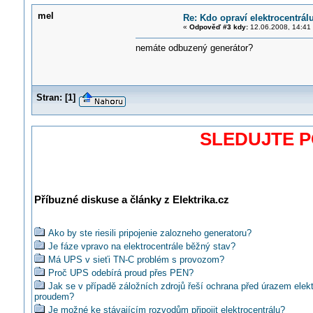
mel
Re: Kdo opraví elektrocentrál
«
Odpověď #3 kdy:
12.06.2008, 14:41
nemáte odbuzený generátor?
Stran:
[
1
]
SLEDUJTE 
Příbuzné diskuse a články z Elektrika.cz
Ako by ste riesili pripojenie zalozneho generatoru?
Je fáze vpravo na elektrocentrále běžný stav?
Má UPS v sieťi TN-C problém s provozom?
Proč UPS odebírá proud přes PEN?
Jak se v případě záložních zdrojů řeší ochrana před úrazem elek
proudem?
Je možné ke stávajícím rozvodům připojit elektrocentrálu?