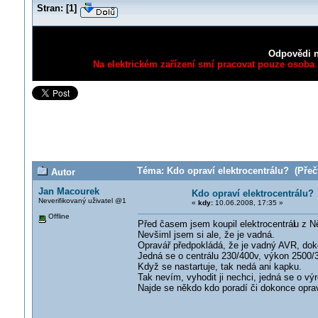
Stran:
[
1
]
Odpovědi n
Na elektrickém zařízení smí pracovat pouze osoba s
Téma: Kdo opraví elektrocentrálu? (Přečt
Autor
Jan Macourek
Kdo opraví elektrocentrálu?
Neverifikovaný uživatel @1
«
kdy:
10.06.2008, 17:35 »
Offline
Před časem jsem koupil elektrocentrál
u z 
Nevšiml jsem si ale, že je vadná.
Opravář předpokládá, že je vadný AVR, doko
Jedná se o centrálu 230/400v, výkon 2500
Když se nastartuje, tak nedá ani kapku.
Tak nevím, vyhodit ji nechci, jedná se o vý
Najde se někdo kdo poradí či dokonce opra