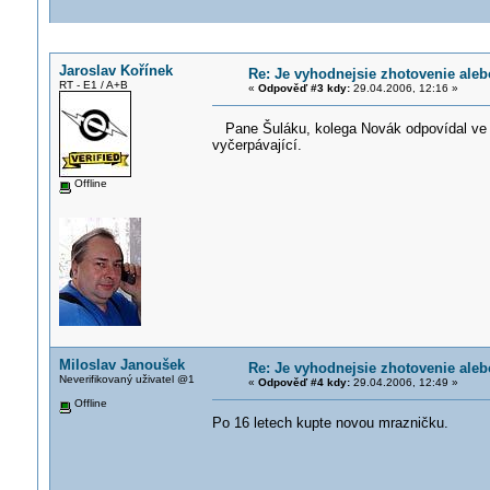
Jaroslav Kořínek
Re: Je vyhodnejsie zhotovenie ale
RT - E1 / A+B
«
Odpověď #3 kdy:
29.04.2006, 12:16 »
Pane Šuláku, kolega Novák odpovídal ve s
vyčerpávající.
Offline
Miloslav Janoušek
Re: Je vyhodnejsie zhotovenie ale
Neverifikovaný uživatel @1
«
Odpověď #4 kdy:
29.04.2006, 12:49 »
Offline
Po 16 letech kupte novou mrazničku.