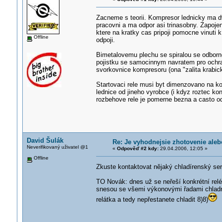
Zacneme s teorii. Kompresor lednicky ma dv
pracovni a ma odpor asi trinasobny. Zapojen
ktere na kratky cas pripoji pomocne vinuti 
Offline
odpoji.
Bimetalovemu plechu se spiralou se odborne
pojistku se samocinnym navratem pro ochra
svorkovnice kompresoru (ona "zalita krabick
Startovaci rele musi byt dimenzovano na ko
lednice od jineho vyrobce (i kdyz roztec ko
rozbehove rele je pomerne bezna a casto od
David Šulák
Re: Je vyhodnejsie zhotovenie ale
Neverifikovaný uživatel @1
«
Odpověď #2 kdy:
29.04.2006, 12:05 »
Offline
Zkuste kontaktovat nějaký chladírenský se
TO Novák: dnes už se neřeší konkrétní re
snesou se všemi výkonovými řadami chlad
relátka a tedy nepřestanete chladit 8)8)