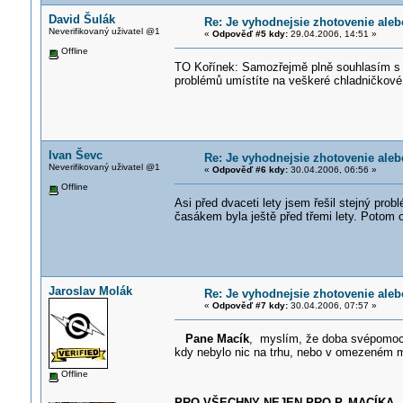
David Šulák
Re: Je vyhodnejsie zhotovenie ale
Neverifikovaný uživatel @1
«
Odpověď #5 kdy:
29.04.2006, 14:51 »
Offline
TO Kořínek: Samozřejmě plně souhlasím s 
problémů umístíte na veškeré chladničkové k
Ivan Ševc
Re: Je vyhodnejsie zhotovenie ale
Neverifikovaný uživatel @1
«
Odpověď #6 kdy:
30.04.2006, 06:56 »
Offline
Asi před dvaceti lety jsem řešil stejný pro
časákem byla ještě před třemi lety. Potom o
Jaroslav Molák
Re: Je vyhodnejsie zhotovenie ale
«
Odpověď #7 kdy:
30.04.2006, 07:57 »
Pane Macík
, myslím, že doba svépomocný
kdy nebylo nic na trhu, nebo v omezeném 
Offline
PRO VŠECHNY NEJEN PRO P. MACÍKA