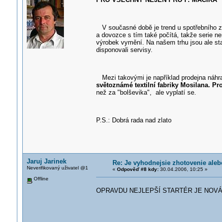
V současné době je trend u spotřebního zb
a dovozce s tím také počítá, takže serie n
výrobek vymění. Na našem trhu jsou ale sta
disponovali servisy.
Mezi takovými je například prodejna náhr
světoznámé textilní fabriky Mosilana. Pr
než za "bolševika", ale vyplatí se.
P.S.: Dobrá rada nad zlato
Jaruj Jarinek
Re: Je vyhodnejsie zhotovenie ale
Neverifikovaný uživatel @1
«
Odpověď #8 kdy:
30.04.2006, 10:25 »
Offline
OPRAVDU NEJLEPŠÍ STARTÉR JE NOVÁ 