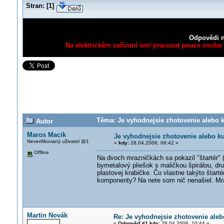
Stran:
[
1
]
Odpovědi n
Na elektrickém zařízení smí pracovat pouze osoba s
Téma: Je vyhodnejsie zhotovenie alebo k
Autor
Maros Macik
Je vyhodnejsie zhotovenie alebo k
Neverifikovaný uživatel @1
«
kdy:
28.04.2006, 08:42 »
Offline
Na dvoch mrazničkách sa pokazil "štartér" 
bymetalový pliešok s maličkou špirálou, dru
plastovej krabičke. Čo vlastne takýto štart
komponenty? Na nete som nič nenašiel. Mr
Martin Novák
Re: Je vyhodnejsie zhotovenie ale
«
Odpověď #1 kdy:
28.04.2006, 10:44 »