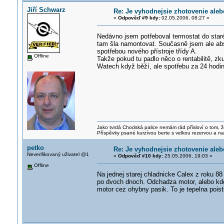
Jiří Schwarz
Re: Je vyhodnejsie zhotovenie ale
«
Odpověď #9 kdy:
02.05.2006, 08:27 »
Nedávno jsem potřeboval termostat do staré 
tam šla namontovat. Současně jsem ale abso
spotřebou nového přístroje třídy A.
Offline
Takže pokud tu padlo něco o rentabilitě, zku
Watech když běží, ale spotřebu za 24 hodin
Jako tvrdá Chodská palice nemám rád přísloví o tom, ž
Příspěvky psané kurzívou berte s velkou rezervou a na
petko
Re: Je vyhodnejsie zhotovenie ale
Neverifikovaný uživatel @1
«
Odpověď #10 kdy:
25.05.2006, 19:03 »
Offline
Na jednej starej chladnicke Calex z roku 88
po dvoch dnoch. Odchadza motor, alebo kde 
motor cez ohybny pasik. To je tepelna pois