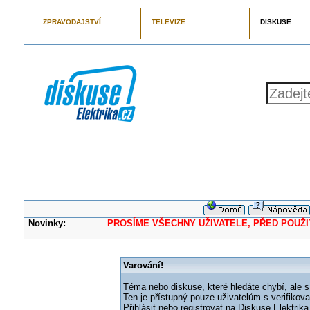
ZPRAVODAJSTVÍ
TELEVIZE
DISKUSE
Novinky:
PROSÍME VŠECHNY UŽIVATELE, PŘED POUŽITÍM 
Varování!
Téma nebo diskuse, které hledáte chybí, ale s
Ten je přístupný pouze uživatelům s verifikov
Přihlásit nebo registrovat na Diskuse Elektri