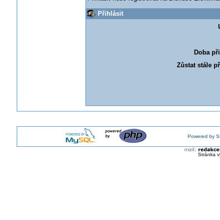
Přihlásit
Doba při
Zůstat stále p
Powered by S
Stránka v