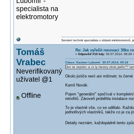
Lubomír -
specialista na
elektromotory
Servisní technik specialista v oblasti elektromotorů, 
Tomáš
Re: Jak vyřešit renovaci 30ks
«
Odpověď #10 kdy:
30.07.2014, 08:28 
Vrabec
Citace: Kastner Lubomír 30.07.2014, 05:16
Jen se zeptám -a co ty mezery okolo jističe?? tam
Neverifikovaný
Okolo jističe není ani milimetr, to černé c
uživatel @1
Kamil Novák:
Offline
Pojem "generální" spočíval v kompletní
retrofitů. Zároveň proběhla instalace r
To je vlastně vše, co se udělalo. Každ
jednotlivých vlastníků, takže co je za jis
Detaily neznám, každopádně tento způ