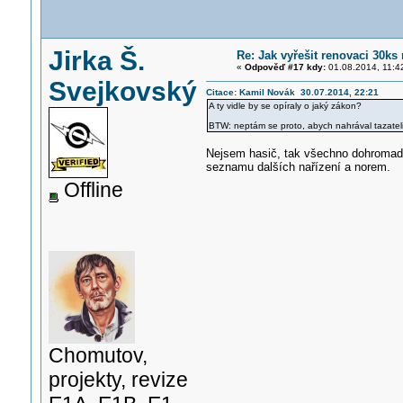
Jirka Š.
Re: Jak vyřešit renovaci 30k
«
Odpověď #17 kdy:
01.08.2014, 11:4
Svejkovský
Citace: Kamil Novák 30.07.2014, 22:21
A ty vidle by se opíraly o jaký zákon?
BTW: neptám se proto, abych nahrával tazateli,
Nejsem hasič, tak všechno dohromady
seznamu dalších nařízení a norem.
Offline
Chomutov,
projekty, revize