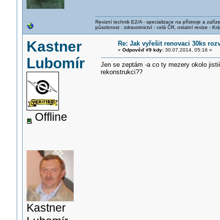
Revizní technik E2/A - specializace na přístroje a zaříze
působnost : zdravotnictví - celá ČR, ostatní revize - K
Kastner
Re: Jak vyřešit renovaci 30ks r
«
Odpověď #9 kdy:
30.07.2014, 05:16 »
Lubomír
Jen se zeptám -a co ty mezery okolo jisti
rekonstrukci??
Offline
Kastner