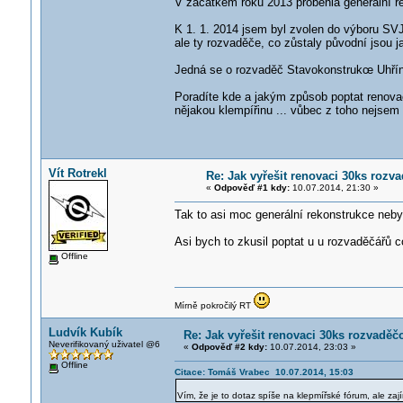
V začátkem roku 2013 proběhla generální re
K 1. 1. 2014 jsem byl zvolen do výboru SV
ale ty rozvaděče, co zůstaly původní jsou j
Jedná se o rozvaděč Stavokonstrukc
e Uhří
Poradíte kde a jakým způsob poptat renovaci
nějakou klempířinu ... vůbec z toho nejsem 
Vít Rotrekl
Re: Jak vyřešit renovaci 30ks roz
«
Odpověď #1 kdy:
10.07.2014, 21:30 »
Tak to asi moc generální rekonstrukce neby
Asi bych to zkusil poptat u u rozvaděčářů 
Offline
Mírně pokročilý RT
Ludvík Kubík
Re: Jak vyřešit renovaci 30ks rozvadě
Neverifikovaný uživatel @6
«
Odpověď #2 kdy:
10.07.2014, 23:03 »
Offline
Citace: Tomáš Vrabec 10.07.2014, 15:03
Vím, že je to dotaz spíše na klepmířské fórum, ale za