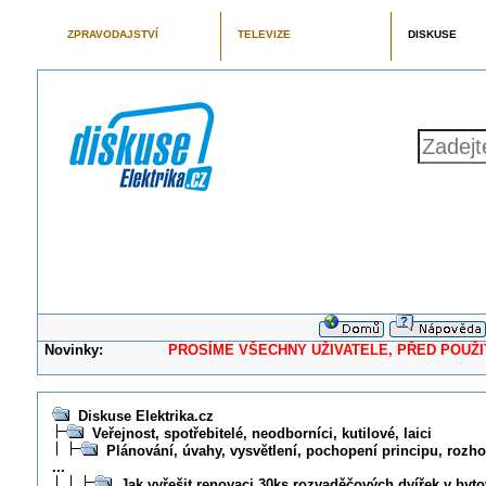
ZPRAVODAJSTVÍ
TELEVIZE
DISKUSE
Novinky:
PROSÍME VŠECHNY UŽIVATELE, PŘED POUŽITÍM 
Diskuse Elektrika.cz
Veřejnost, spotřebitelé, neodborníci, kutilové, laici
Plánování, úvahy, vysvětlení, pochopení principu, rozhod
...
Jak vyřešit renovaci 30ks rozvaděčových dvířek v by