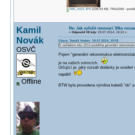
IMG_0322.JPG
(239.53 KB, 750x1000 - prohlé
Kamil
Re: Jak vyřešit renovaci 30ks roz
«
Odpověď #8 kdy:
29.07.2014, 19:24 »
Novák
Citace: Tomáš Vrabec 10.07.2014, 15:03
V začátkem roku 2013 proběhla generální rekonstrukce
OSVČ
Pojem "generální rekonstrukce elektroinstal
je na vašich snímcích.
Určující je, jaký rozsah dodávky je uveden
napálit!
Offline
BTW byla provedena výměna kabelů "do" a 