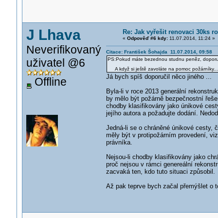
J Lhava
Re: Jak vyřešit renovaci 30ks
«
Odpověď #6 kdy:
11.07.2014, 11:24 »
Neverifikovaný
Citace: František Šohajda 11.07.2014, 09:58
uživatel @6
PS:Pokud máte bezednou studnu peněz, doporuču
A když si ještě zavoláte na pomoc požárníky...
Já bych spíš doporučil něco jiného ...
Offline
Byla-li v roce 2013 generální rekonstru
by mělo být požárně bezpečnostní řeše
chodby klasifikovány jako únikové cest
jejího autora a požadujte dodání. Nedo
Jedná-li se o chráněné únikové cesty, 
měly být v protipožárním provedení, viz
právníka.
Nejsou-li chodby klasifikovány jako chrá
proč nejsou v rámci genereální rekonst
zacvaká ten, kdo tuto situaci způsobil.
Až pak teprve bych začal přemýšlet o t