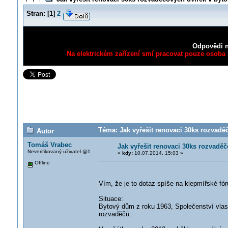
Stran:
[
1
]
2
Odpovědi n
Na elektrickém zařízení smí pracovat pouze osoba s
Téma: Jak vyřešit renovaci 30ks rozvadě
Autor
Tomáš Vrabec
Jak vyřešit renovaci 30ks rozvad
Neverifikovaný uživatel @1
«
kdy:
10.07.2014, 15:03 »
Offline
Vím, že je to dotaz spíše na klepmířské fó
Situace:
Bytový dům z roku 1963, Společenství vlast
rozvaděčů.