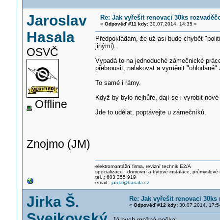
Jaroslav
Re: Jak vyřešit renovaci 30ks rozvadě
«
Odpověď #11 kdy:
30.07.2014, 14:35 »
Hasala
Předpokládám, že už asi bude chybět "polit
jinými).
OSVČ
Vypadá to na jednoduché zámečnické práce. 
přebrousit, nalakovat a vyměnit "ohlodané
To samé i rámy.
Když by bylo nejhůře, dají se i vyrobit nov
Offline
Jde to udělat, poptávejte u zámečníků.
Znojmo (JM)
elektromontážn
í firma, revizní technik E2/A
specializace : domovní a bytové instalace, průmyslové 
tel. : 603 355 919
email :
jarda@hasala.cz
Jirka Š.
Re: Jak vyřešit renovaci 30k
«
Odpověď #12 kdy:
30.07.2014, 17:5
Svejkovský
Já bych možná počkal.