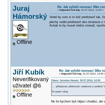
Juraj
Re: Jak vyřešit renovaci 30ks r
«
Odpověď #14 kdy:
31.07.2014, 11:03 »
Hámorský
Vedel by som si to tiež predstaviť tak, ž
plechy vedel predstaviť ako otvaracie s
Avšak to by musel niekto zmerať, navrh
Offline
Jiří Kubík
Re: Jak vyřešit renovaci 30ks
«
Odpověď #15 kdy:
31.07.2014, 13:50 
Neverifikovaný
Citace: Jaroslav Hasala 30.07.2014, 14:35
uživatel @6
..., překytovat, přebrousit, nalakovat a vyměnit
To samé i rámy.
Offline
Ne že bychom byli nějací chudáci, ale vo