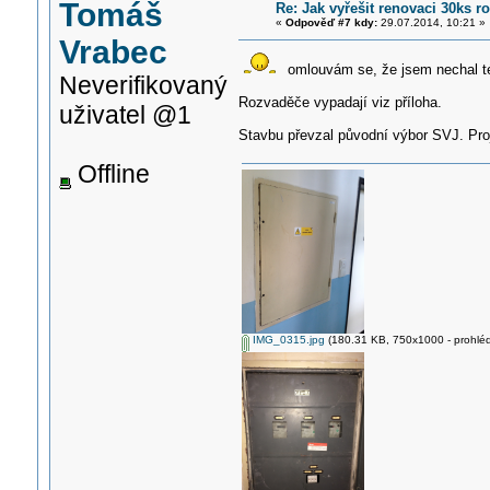
Tomáš
Re: Jak vyřešit renovaci 30ks
«
Odpověď #7 kdy:
29.07.2014, 10:21 »
Vrabec
omlouvám se, že jsem nechal t
Neverifikovaný
Rozvaděče vypadají viz příloha.
uživatel @1
Stavbu převzal původní výbor SVJ. Pro
Offline
IMG_0315.jpg
(180.31 KB, 750x1000 - prohléd