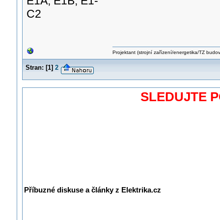
E1A, E1B, E1-
C2
Projektant (strojní zařízení/energetika/TZ budo
Stran:
[
1
]
2
SLEDUJTE 
Příbuzné diskuse a články z Elektrika.cz