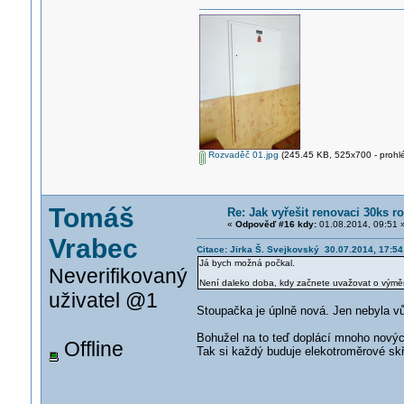
Rozvaděč 01.jpg
(245.45 KB, 525x700 - prohlé
Tomáš
Re: Jak vyřešit renovaci 30ks
«
Odpověď #16 kdy:
01.08.2014, 09:51 
Vrabec
Citace: Jirka Š. Svejkovský 30.07.2014, 17:54
Já bych možná počkal.
Neverifikovaný
Není daleko doba, kdy začnete uvažovat o výměně
uživatel @1
Stoupačka je úplně nová. Jen nebyla v
Bohužel na to teď doplácí mnoho novýc
Offline
Tak si každý buduje elekotroměrové skř