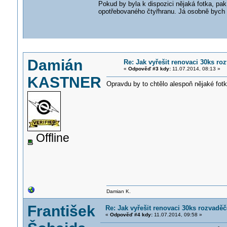
Pokud by byla k dispozici nějaká fotka, pak
opotřebovaného čtyřhranu. Já osobně bych o
Damián
Re: Jak vyřešit renovaci 30ks r
«
Odpověď #3 kdy:
11.07.2014, 08:13 »
KASTNER
Opravdu by to chtělo alespoň nějaké fot
Offline
Damian K.
František
Re: Jak vyřešit renovaci 30ks rozvad
«
Odpověď #4 kdy:
11.07.2014, 09:58 »