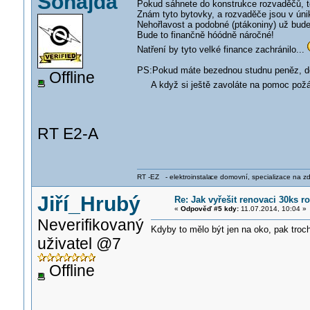
Šohajda
Pokud sáhnete do konstrukce rozvaděčů, t
Znám tyto bytovky, a rozvaděče jsou v únik
Nehořlavost a podobné (ptákoniny) už bude
Bude to finančně hóódně náročné!
Natření by tyto velké finance zachránilo...
PS:Pokud máte bezednou studnu peněz, do
Offline
A když si ještě zavoláte na pomoc požárn
RT E2-A
RT -EZ - elektroinstala
ce domovní, specializace na zdra
Jiří_Hrubý
Re: Jak vyřešit renovaci 30ks
«
Odpověď #5 kdy:
11.07.2014, 10:04 »
Neverifikovaný
Kdyby to mělo být jen na oko, pak troc
uživatel @7
Offline