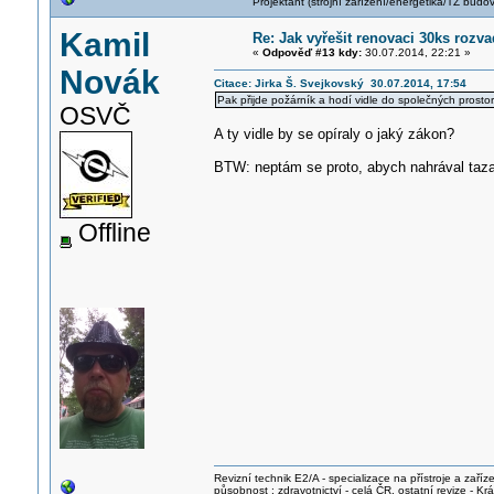
Projektant (strojní zařízení/energetika/TZ budo
Kamil
Re: Jak vyřešit renovaci 30ks roz
«
Odpověď #13 kdy:
30.07.2014, 22:21 »
Novák
Citace: Jirka Š. Svejkovský 30.07.2014, 17:54
Pak přijde požárník a hodí vidle do společných prosto
OSVČ
A ty vidle by se opíraly o jaký zákon?
BTW: neptám se proto, abych nahrával tazate
Offline
Revizní technik E2/A - specializace na přístroje a zaříze
působnost : zdravotnictví - celá ČR, ostatní revize - K