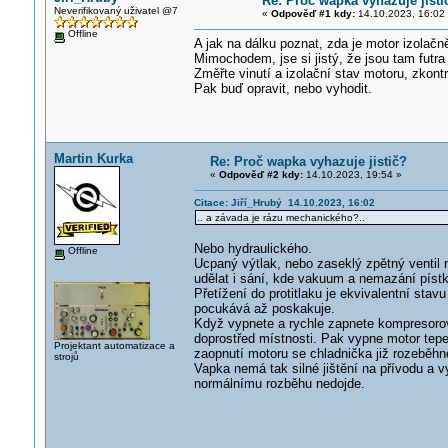
Re: Proč wapka vyhazuje jisti
Neverifikovaný uživatel @7
«
Odpověď #1 kdy:
14.10.2023, 16:02
Offline
A jak na dálku poznat, zda je motor izolač
Mimochodem, jse si jistý, že jsou tam futr
Změřte vinutí a izolační stav motoru, zkont
Pak buď opravit, nebo vyhodit.
Martin Kurka
Re: Proč wapka vyhazuje jistič?
«
Odpověď #2 kdy:
14.10.2023, 19:54 »
Citace: Jiří_Hrubý 14.10.2023, 16:02
.. a závada je rázu mechanického?..
Nebo hydraulického.
Offline
Ucpaný výtlak, nebo zaseklý zpětný ventil 
udělat i sání, kde vakuum a nemazání pístk
Přetížení do protitlaku je ekvivalentní stavu
pocukává až poskakuje.
Když vypnete a rychle zapnete kompresorov
doprostřed místnosti. Pak vypne motor tepel
Projektant automatizace a
zaopnutí motoru se chladnička již rozeběhn
strojů
Vapka nemá tak silné jištění na přívodu a vy
normálnímu rozběhu nedojde.