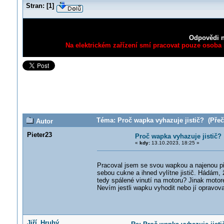
Stran:
[
1
]
Odpovědi n
Na elektrickém zařízení smí pracovat pouze osoba s
Téma: Proč wapka vyhazuje jistič? (Přeč
Autor
Pieter23
Proč wapka vyhazuje jistič?
«
kdy:
13.10.2023, 18:25 »
Pracoval jsem se svou wapkou a najenou přes
sebou cukne a ihned vylítne jistič. Hádám
tedy spálené vinutí na motoru? Jinak motor
Nevím jestli wapku vyhodit nebo jí opravova
Jiří_Hrubý