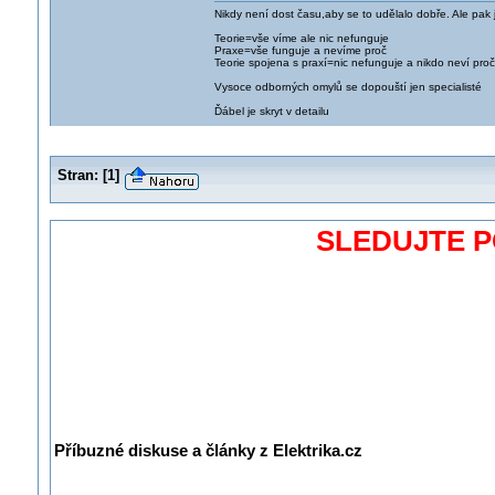
Nikdy není dost času,aby se to udělalo dobře. Ale pak 
Teorie=vše víme ale nic nefunguje
Praxe=vše funguje a nevíme proč
Teorie spojena s praxí=nic nefunguje a nikdo neví proč
Vysoce odborných omylů se dopouští jen specialisté
Ďábel je skryt v detailu
Stran:
[
1
]
SLEDUJTE 
Příbuzné diskuse a články z Elektrika.cz