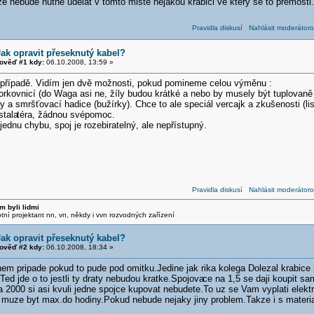
 nebude nutne udelat v tomto miste nejakou krabici ve ktery se to premosti.
Pravidla diskusí
Nahlásit moderátoro
Jak opravit přeseknutý kabel?
ověď #1 kdy:
06.10.2008, 13:59 »
případě. Vidím jen dvě možnosti, pokud pomineme celou výměnu :
orkovnicí (do Waga asi ne, žíly budou krátké a nebo by musely být tuplovaně
ky a smršťovací hadice (bužírky). Chce to ale speciál vercajk a zkušenosti (li
stala
téra, žádnou svépomoc.
ednu chybu, spoj je rozebiratelný, ale nepřístupný.
Pravidla diskusí
Nahlásit moderátoro
m byli lidmi
otní projektant nn, vn, někdy i vvn rozvodných zařízení
Jak opravit přeseknutý kabel?
ověď #2 kdy:
06.10.2008, 18:34 »
em pripade pokud to pude pod omitku.Jedine jak rika kolega Dolezal krabice 
.Ted jde o to jestli ty draty nebudou kratke.Spojova
ce na 1,5 se daji koupit s
 2000 si asi kvuli jedne spojce kupovat nebudete.To uz se Vam vyplati elektr
 muze byt max.do hodiny.Pokud nebude nejaky jiny problem.Takze i s materia