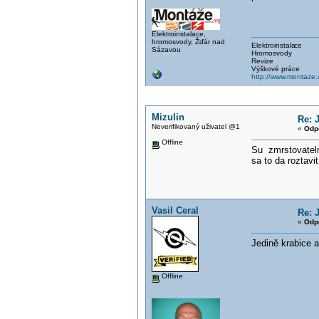
Elektroinstalace,
hromosvody, Žďár nad
Elektroinstala
ce
Sázavou
Hromosvody
Revize
Výškové práce
http://www.montaze.
Mizulin
Re: 
Neverifikovaný uživatel @1
«
Odp
Offline
Su zmrstovateln
sa to da roztav
Vasil Ceral
Re: 
«
Odp
Jedině krabice a
Offline