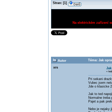
Stran:
[
1
]
Na elektrickém zařízení s
Téma: Jak oprav
Autor
xrs
Jak
«
kd
Pri sekani drazk
Vubec jsem netu
Jde o klasicke 2
Jak to ted napoj
Normalne treba 
Pajet a pak prek
Nebo je nejaky j