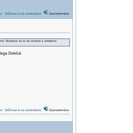
vi
Stěžovat si na moderátora
Zaznamenáno
om. Nudzovo sa to da roztavit a zmrsknut
lega Doležal
vi
Stěžovat si na moderátora
Zaznamenáno