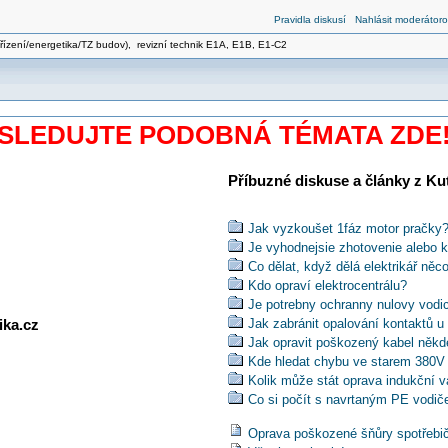
Pravidla diskusí
Nahlásit moderátoro
zařízení/energetika/TZ budov), revizní technik E1A, E1B, E1-C2
SLEDUJTE PODOBNÁ TÉMATA ZDE
Příbuzné diskuse a články z Kuti
Jak vyzkoušet 1fáz motor pračky
Je vyhodnejsie zhotovenie alebo 
Co dělat, když dělá elektrikář něc
Kdo opraví elektrocentrálu?
Je potrebny ochranny nulovy vodi
ika.cz
Jak zabránit opalování kontaktů 
Jak opravit poškozený kabel někd
Kde hledat chybu ve starem 380V
Kolik může stát oprava indukční 
Co si počít s navrtaným PE vodi
Jak v solarni lampe priletovat me
Oprava poškozené šňůry spotřebi
Jak opravit přívodní šňůru ponorn