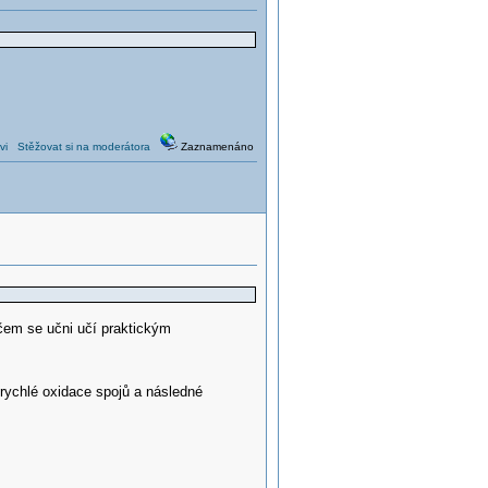
vi
Stěžovat si na moderátora
Zaznamenáno
čem se učni učí praktickým
 rychlé oxidace spojů a následné