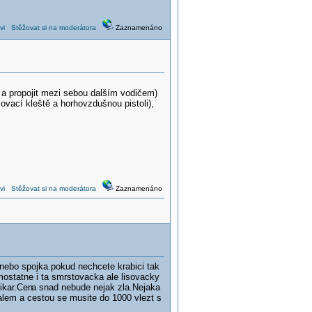
vi
Stěžovat si na moderátora
Zaznamenáno
 a propojit mezi sebou dalším vodičem)
sovací kleště a horhovzdušnou pistoli),
vi
Stěžovat si na moderátora
Zaznamenáno
nebo spojka.pokud nechcete krabici tak
amostatne i ta smrstovacka ale lisovacky
ikar.Cen
a snad nebude nejak zla.Nejaka
lem a cestou se musite do 1000 vlezt s