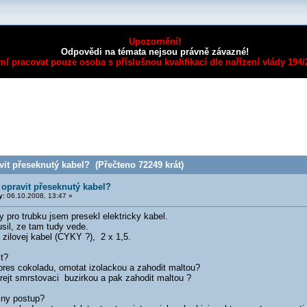
Upozornění!
Odpovědi na témata nejsou právně závazné!
mí pracovat pouze osoba s příslušnou kvalifikací dle nařízení vlády 194
it přeseknutý kabel? (Přečteno 72249 krát)
 opravit přeseknutý kabel?
y:
06.10.2008, 13:47 »
y pro trubku jsem presekl elektricky kabel.
sil, ze tam tudy vede.
 zilovej kabel (CYKY ?), 2 x 1,5.
it?
pres cokoladu, omotat izolackou a zahodit maltou?
rejt smrstovaci buzirkou a pak zahodit maltou ?
iny postup?