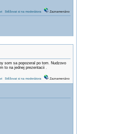
vi
Stěžovat si na moderátora
Zaznamenáno
 by som sa popozeral po tom. Nudzovo
to na jednej prezentacii .
vi
Stěžovat si na moderátora
Zaznamenáno