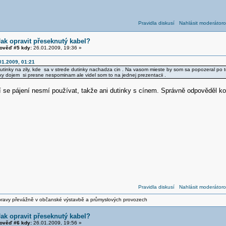
Pravidla diskusí
Nahlásit moderátoro
Jak opravit přeseknutý kabel?
ověď #5 kdy:
26.01.2009, 19:36 »
01.2009, 01:21
tinky na zily, kde sa v strede dutinky nachadza cin . Na vasom mieste by som sa popozeral po t
 dojem si presne nespominam ale videl som to na jednej prezentacii .
í se pájení nesmí používat, takže ani dutinky s cínem. Správně odpověděl ko
Pravidla diskusí
Nahlásit moderátoro
pravy převážně v občanské výstavbě a průmyslových provozech
Jak opravit přeseknutý kabel?
ověď #6 kdy:
26.01.2009, 19:56 »