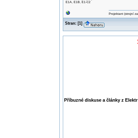
E1A, E1B, E1-C2
Projektant (strojní 
Stran:
[
1
]
Příbuzné diskuse a články z Elektr