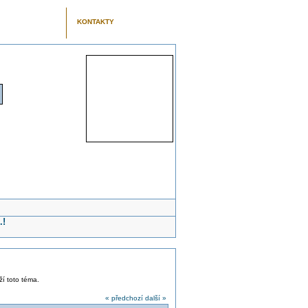
KONTAKTY
.!
ží toto téma.
« předchozí
další »