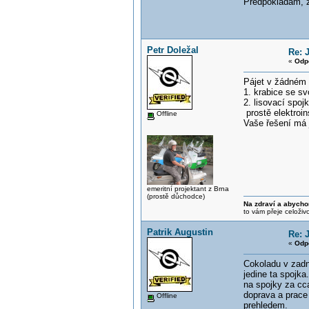
Predpokladam, ze
Petr Doležal
Re: 
«
Odp
Pájet v žádném 
1. krabice se sv
2. lisovací spoj
prostě elektroin
Offline
Vaše řešení má j
emeritní projektant z Brna
(prostě důchodce)
Na zdraví a abycho
to vám přeje celoživ
Patrik Augustin
Re: 
«
Odp
Cokoladu v zadn
jedine ta spojka
na spojky za cca
doprava a prace
Offline
prehledem.