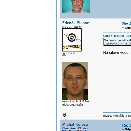
Zdeněk Pikhart
Re: 
OSVČ - Tábor
«
Odp
Citace: Mizulin 08.
Su zmrstovatelne du
zapalovacom ma taky
Na silové veden
Offline
revizní technik-E2/A ,
elektromontáže
revize, montáže a o
Michal Kolesa
Re: 
Chráněnec Clusteru
«
Odp