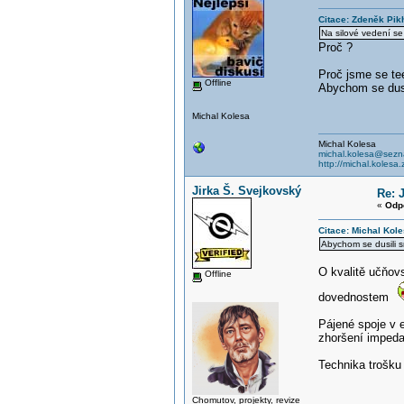
Citace: Zdeněk Pik
Na silové vedení se
Proč ?
Proč jsme se tee
Offline
Abychom se dusi
Michal Kolesa
Michal Kolesa
michal.kolesa@sezn
http://michal.kolesa.
Jirka Š. Svejkovský
Re: 
«
Odp
Citace: Michal Kol
Abychom se dusili 
O kvalitě učňov
Offline
dovednostem
Pájené spoje v e
zhoršení impeda
Technika trošku 
Chomutov, projekty, revize