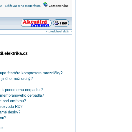
vi
Stěžovat si na moderátora
Zaznamenáno
« předchozí
další »
!
l.elektrika.cz
?
kupa štartéra kompresora mrazničky?
o jiného, než druhý?
c k ponornemu cerpadlu ?
u membránového čerpadla?
e pod omítkou?
 rozvodu RD?
varné desky?
čem?
deny dratek k staniolovemu polepu?
če
ého čerpadla?