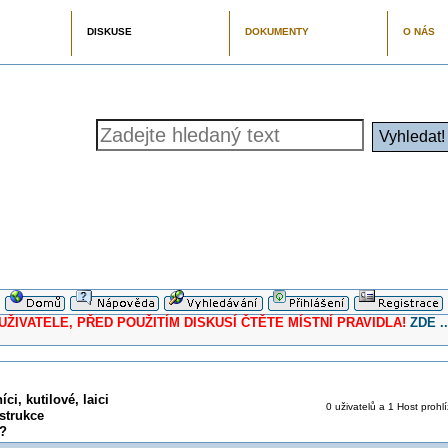
DISKUSE
DOKUMENTY
O NÁS
ELE, PŘED POUŽITÍM DISKUSÍ ČTĚTE MÍSTNÍ PRAVIDLA!
ZDE ..
ci, kutilové, laici
0 uživatelů a 1 Host prohlí
strukce
l?