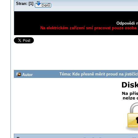
Stran:
[
1
]
Odpovědi n
Na elektrickém zařízení smí pracovat pouze osoba s
Téma: Kde přesně měrit proud na jističíc
Autor