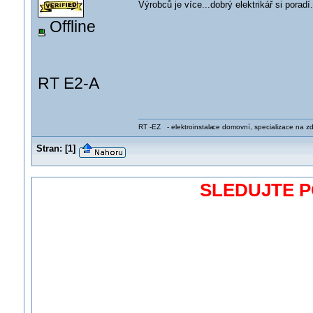
Výrobců je více...dobrý elektrikář si poradí..
Offline
RT E2-A
RT -EZ - elektroinstala
ce domovní, specializace na zdra
Stran:
[
1
]
SLEDUJTE 