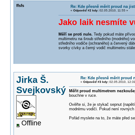
ffsfs
Re: Kde přesně měrit proud na jist
«
Odpověď #2 kdy:
02.05.2010, 11:55 »
Jako laik nesmíte 
Měří se proti nule.
Tedy pokud máte přívod d
multimetru na šroub středního (modrého) vo
středního vodiče (ochraného) a červený dáte
svorky cívky a černý vodič multimetru stále
Jirka Š.
Re: Kde přesně měrit proud n
«
Odpověď #3 kdy:
02.05.2010, 12:3
Svejkovský
Měřit proud multimetrem nezkouše
bouchne v ruce.
Ověřte si, že je stykač sepnut (napět
modrému vodiči. Pokud není rovných 
Pořád myslete na to, že máte před s
Offline