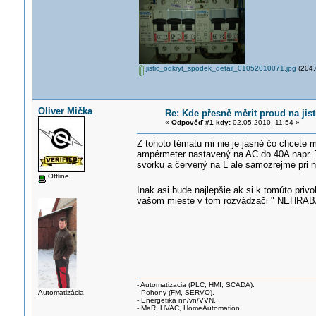
jistic_odkryt_spodek_detail_01052010071.jpg
(204.
Oliver Mička
Re: Kde přesně měrit proud na jist
«
Odpověď #1 kdy:
02.05.2010, 11:54 »
Z tohoto tématu mi nie je jasné čo chcete me
ampérmeter nastavený na AC do 40A napr. T
svorku a červený na L ale samozrejme pri 
Offline
Inak asi bude najlepšie ak si k tomúto privo
vašom mieste v tom rozvádzači " NEHRAB
- Automatizacia (PLC, HMI, SCADA).
Automatizácia
- Pohony (FM, SERVO).
- Energetika nn/vn/VVN.
- MaR, HVAC, HomeAutomation
.