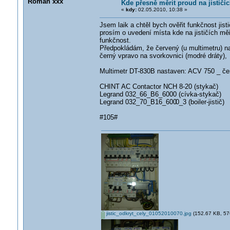
Roman xxx
Kde přesně měrit proud na jističí
«
kdy:
02.05.2010, 10:38 »
Jsem laik a chtěl bych ověřit funkčnost jistič
prosím o uvedení místa kde na jističích měř
funkčnost.
Předpokládám, že červený (u multimetru) na v
černý vpravo na svorkovnici (modré dráty)
Multimetr DT-830B nastaven: ACV 750 _ če
CHINT AC Contactor NCH 8-20 (stykač)
Legrand 032_66_B6_6000 (cívka-stykač)
Legrand 032_70_B16_600
0_3 (boiler-jistič)
#105#
jistic_odkryt_cely_01052010070.jpg
(152.67 KB, 576