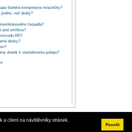
?
kupa štartéra kompresora mrazničky?
o jiného, než druhý?
u membránového čerpadla?
e pod omítkou?
 rozvodu RD?
varné desky?
čem?
deny dratek k staniolovemu polepu?
ého čerpadla?
če
DO?
 nejdou zásuvky?
m vypínáním přívodu zničit některé
a L2 na přívodu objektu?
nstalace, kvůli výměně panel. krabic?
ytě a jak na to?
ie na nezapojenom vodiči?
 PEN v zásuvce, ale v rozvodné krabici
 a cílení na návštěvníky stránek.
Povolit
í jističe?