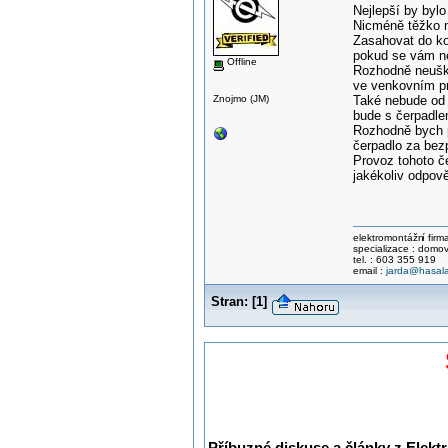
Nejlepší by bylo
Nicméně těžko 
Zasahovat do kon
pokud se vám n
Offline
Rozhodně neuško
ve venkovním pro
Znojmo (JM)
Také nebude od v
bude s čerpadle
Rozhodně bych p
čerpadlo za bez
Provoz tohoto če
jakékoliv odpov
elektromontážn
í fir
specializace : domov
tel. : 603 355 919
email :
jarda@hasala
Stran:
[
1
]
Příbuzné diskuse a články z Elektr