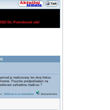
/2022 Sb.
Podrobnosti zde!
t)
vod je realizovany len dvoj linkou
 zemnene. Pouzitie predpokladam na
 polievani zahradnou hadicou ?
vi
Stěžovat si na moderátora
Zaznamenáno