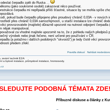
 odeslat čerpadlo zpět do Ruska ...
někomu (jako soukromé osobě) zakazovat něco používat.
strukce čerpadla mi nepřipadá příliš šťastné, situace by se mohla spíše zhor
epozdává.
dí, pokud bude čerpadlo připojeno přes proudový chránič 0,03A - v nových in
středí přes chránič 0,03A samozřejmostí, u starší instalace lze chránič doda
ěci provozovatele (majitele) důrazně upozonit na nutnost odpojení čerpadla 
m nějak manipulovat.
ovažoval za vhodné majitele upozornit na to, že z pohledu našich předpis
pečný výrobek nebo jinak řečeno, není určené pro používání v ČR.
rpadla (a potažmo i dalších podobných "skvostů") je tedy čistě věcí provozo
ědnosti předem zřekl.
Pravidla diskusí
Nahlásit moderátoro
ma, revizní technik E2/A
ní a bytové instalace, průmyslové instalace, hromosvody.
.cz
SLEDUJTE PODOBNÁ TÉMATA ZDE
Příbuzné diskuse a články z Kuti
ika.cz