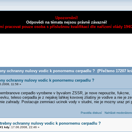
Upozornění!
Odpovědi na témata nejsou právně závazné!
mí pracovat pouze osoba s příslušnou kvalifikací dle nařízení vlády 194
bny ochranny nulovy vodic k ponornemu cerpadlu ? (Přečteno 17207 krá
bny ochranny nulovy vodic k ponornemu cerpadlu ?
.2008, 11:58 »
branove cerpadlo vyrobene v byvalom ZSSR, je nove nepouzite, fukcne, pri
ievku, teleso cerpadla je z nejakej lahkej kovovej zliatiny je vodive a nie je
nie zahrady. Postacuje zemniaci ucinok vody v studni, nie je mozny uraz pri
Pravidla diskusí
Nahlásit moderátoro
otrebny ochranny nulovy vodic k ponornemu cerpadlu ?
#1 kdy:
17.06.2008, 22:46 »