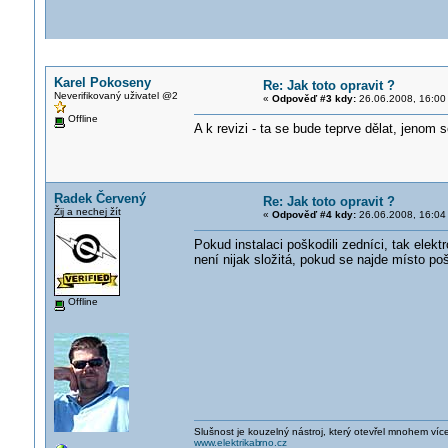
Karel Pokoseny
Re: Jak toto opravit ?
Neverifikovaný uživatel @2
«
Odpověď #3 kdy:
26.06.2008, 16:00
Offline
A k revizi - ta se bude teprve dělat, jenom
Radek Červený
Re: Jak toto opravit ?
Žij a nechej žít
«
Odpověď #4 kdy:
26.06.2008, 16:04
Pokud instalaci poškodili zedníci, tak elek
není nijak složitá, pokud se najde místo po
Offline
Slušnost je kouzelný nástroj, který otevřel mnohem víc
www.elektrikab
rno.cz