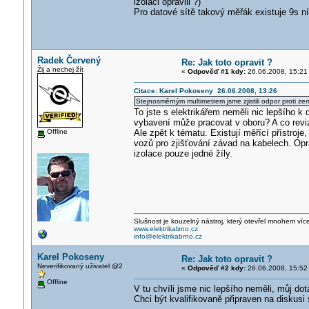
izolaci opravili ?)
Pro datové sítě takový měřák existuje 9s n
Radek Červený
Re: Jak toto opravit ?
Žij a nechej žít
«
Odpověď #1 kdy:
26.06.2008, 15:21
Citace: Karel Pokoseny 26.06.2008, 13:26
Stejnosměrným multimetrem jsme zjistili odpor proti zem
To jste s elektrikářem neměli nic lepšího k
vybavení může pracovat v oboru? A co revizn
Offline
Ale zpět k tématu. Existují měřící přístroj
vozů pro zjišťování závad na kabelech. Opr
izolace pouze jedné žíly.
Slušnost je kouzelný nástroj, který otevřel mnohem víc
www.elektrikab
rno.cz
info@elektrikabrno.cz
Karel Pokoseny
Re: Jak toto opravit ?
Neverifikovaný uživatel @2
«
Odpověď #2 kdy:
26.06.2008, 15:52
Offline
V tu chvíli jsme nic lepšího neměli, můj do
Chci být kvalifikovaně připraven na diskusi s