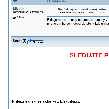
info@elektrikabrno.cz
Mizulin
Re: Jak opravit poškozený kabel
Neverifikovaný uživatel @1
«
Odpověď #5 kdy:
08.01.2009, 01:44 »
Offline
Exituju rozne metody na urcenie poruchy 
pristrojom by som dobal do steny kde unika
Stran:
[
1
]
SLEDUJTE 
Příbuzné diskuse a články z Elektrika.cz