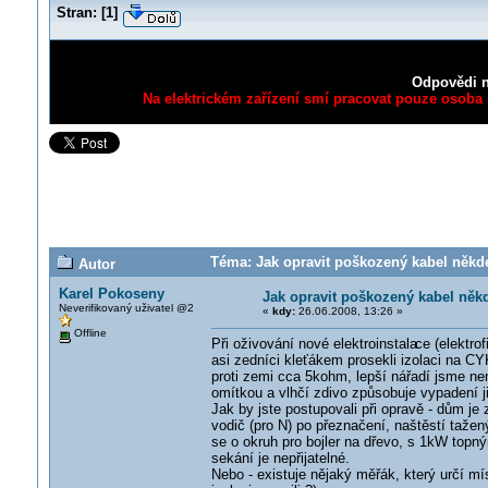
Stran:
[
1
]
Odpovědi n
Na elektrickém zařízení smí pracovat pouze osoba s
Téma: Jak opravit poškozený kabel někd
Autor
Karel Pokoseny
Jak opravit poškozený kabel ně
Neverifikovaný uživatel @2
«
kdy:
26.06.2008, 13:26 »
Offline
Při oživování nové elektroinstala
ce (elektrof
asi zedníci kleťákem prosekli izolaci na C
proti zemi cca 5kohm, lepší nářadí jsme nem
omítkou a vlhčí zdivo způsobuje vypadení ji
Jak by jste postupovali při opravě - dům je 
vodič (pro N) po přeznačení, naštěstí taže
se o okruh pro bojler na dřevo, s 1kW topn
sekání je nepřijatelné.
Nebo - existuje nějaký měřák, který určí m