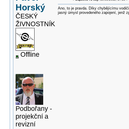
Horský
Ano, to je pravda. Díky chybějícímu vodič
jasný úmysl provedeného zapojení, jenž z
ČESKÝ
ŽIVNOSTNÍK
Offline
Podbořany -
projekční a
revizní