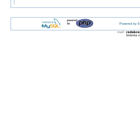
Kde najdu zapojení vypínače S25V J03?
Jak funkčně zapojit vypínač a stmívač na jeden okruh?
Jak lze bezdrátově sjednotit 2x vypínače?
Jak se existence dvojitých vypínačů a přepínačů slučuje s ČSN 
Powered by S
52?
Jak řešíte, když na instalaci zjistíte, že přepínač č. 6,7 je propo
J?
Stránka v
Existuje kombinace vypínače 6+6 a 6?
Jak ovládat jedno svítidlo vypínači jiných obvodů?
Jaký je trend ve způsobech domovních ovladačů?
Může vypínač rozpojovat nulový vodič?
Vzpomenete si na starý dobrý Nikobus? Proč asi zemřel?