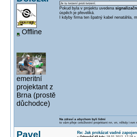
Je tu tvrzení proti tvrzení.
Pokud byla v projektu uvedena
signalizačn
úspěch je převeliká.
I kdyby firma ten špatný kabel nenatáhla, 
Offline
emeritní
projektant z
Brna (prostě
důchodce)
Na zdraví a abychom byli lidmi
to vám přeje celoživotní projektant nn, vn, někdy i vvn
Pavel
Re: Jak prokázat vadné zapojen
«
Odpověď #5 kdy:
18.01.2012, 17:18 »