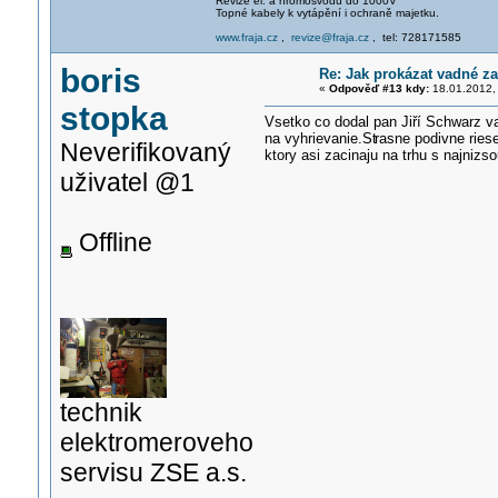
Revize el. a hromosvodů do 1000V
Topné kabely k vytápění i ochraně majetku.
www.fraja.cz
,
revize@fraja.cz
, tel: 728171585
boris
Re: Jak prokázat vadné za
«
Odpověď #13 kdy:
18.01.2012,
stopka
Vsetko co dodal pan Jiří Schwarz v
na vyhrievanie.St
rasne podivne ries
Neverifikovaný
ktory asi zacinaju na trhu s najni
uživatel @1
Offline
technik
elektromeroveho
servisu ZSE a.s.