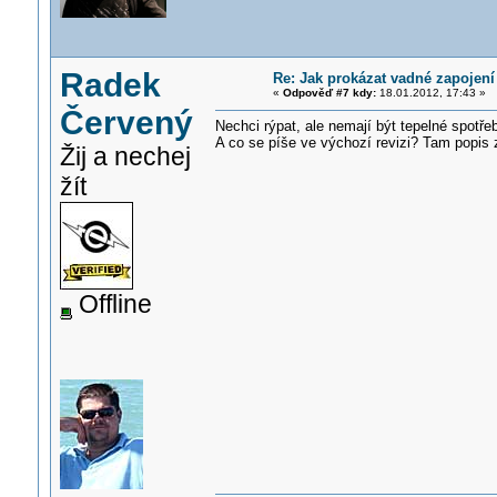
Radek
Re: Jak prokázat vadné zapojení
«
Odpověď #7 kdy:
18.01.2012, 17:43 »
Červený
Nechci rýpat, ale nemají být tepelné spotř
A co se píše ve výchozí revizi? Tam popis 
Žij a nechej
žít
Offline