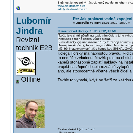
Slušnost je kouzelný nástroj, který otevřel mnohem víc
www.elektrikab
rno.cz
info@elektrikabrno.cz
Lubomír
Re: Jak prokázat vadné zapojení
«
Odpověď #8 kdy:
18.01.2012, 18:09 »
Jindra
Citace: Pavel Horský 18.01.2012, 16:59
Takže jste chtěli ušetřit na teplotním čidlu a jeho vyh
Revizní
nemuseli o topné kabely vůbec starat.
Přes klasický vypinač řazení č.1 by to zapojil opravdu j
Jsem přesvědčený, že nic nevysoudíte. Je tu tvrzení pr
technik E2B
Měl být instalovaný spínač s kontrolkou SIGNALIZAČNÍ 
Kolega Horský má naprostou pravdu. Řídící 
to nemůže zvládnout člověk prostou obsluho
kabelů stonásobně zaplatí náklady na instala
projekt na zřejmě docela rozsáhlé vytápění
ano, ale stoprocentně včetně všech čidel a ř
Offline
Takhle to vypadá, když se šetří za každou 
Revize elektrických zařízení
Liberecký kraj