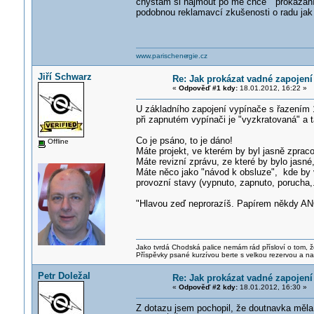
chystám si najmout po mě chce " prokázání 
podobnou reklamavcí zkušenosti o radu jak
www.parischene
rgie.cz
Jiří Schwarz
Re: Jak prokázat vadné zapojení
«
Odpověď #1 kdy:
18.01.2012, 16:22 »
U základního zapojení vypínače s řazením 1
při zapnutém vypínači je "vyzkratovaná" a t
Co je psáno, to je dáno!
Offline
Máte projekt, ve kterém by byl jasně zpra
Máte revizní zprávu, ze které by bylo jasné
Máte něco jako "návod k obsluze", kde by vý
provozní stavy (vypnuto, zapnuto, porucha,.
"Hlavou zeď neprorazíš. Papírem někdy A
Jako tvrdá Chodská palice nemám rád přísloví o tom, ž
Příspěvky psané kurzívou berte s velkou rezervou a na
Petr Doležal
Re: Jak prokázat vadné zapojení
«
Odpověď #2 kdy:
18.01.2012, 16:30 »
Z dotazu jsem pochopil, že doutnavka měla b