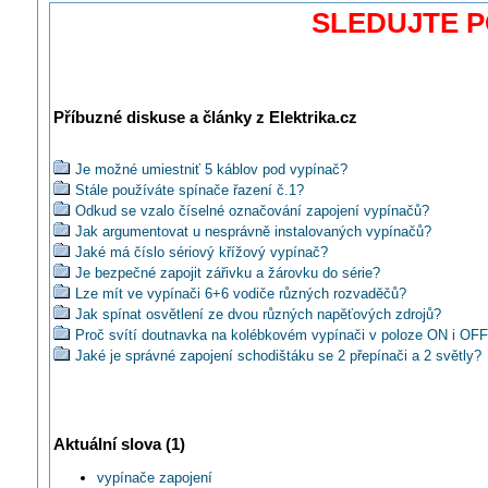
SLEDUJTE 
Příbuzné diskuse a články z Elektrika.cz
Je možné umiestniť 5 káblov pod vypínač?
Stále používáte spínače řazení č.1?
Odkud se vzalo číselné označování zapojení vypínačů?
Jak argumentovat u nesprávně instalovaných vypínačů?
Jaké má číslo sériový křížový vypínač?
Je bezpečné zapojit zářivku a žárovku do série?
Lze mít ve vypínači 6+6 vodiče různých rozvaděčů?
Jak spínat osvětlení ze dvou různých napěťových zdrojů?
Proč svítí doutnavka na kolébkovém vypínači v poloze ON i OFF
Jaké je správné zapojení schodištáku se 2 přepínači a 2 světly?
Ako zapojit 5b+5B+6 vypinace?
Kde a ako vyuzit vypinac 6/0+6/0?
Je normalne, ze na zapojenie lustru je kabel, v ktorom je faza sta
Jak osadit strojky ABB Tango do krabice KU 68 LD/1 aby neodst
Aktuální slova (1)
zdi?
Existuje půlený vypínač pro schodišťák (6 a 7) a normální světlo 
vypínače zapojení