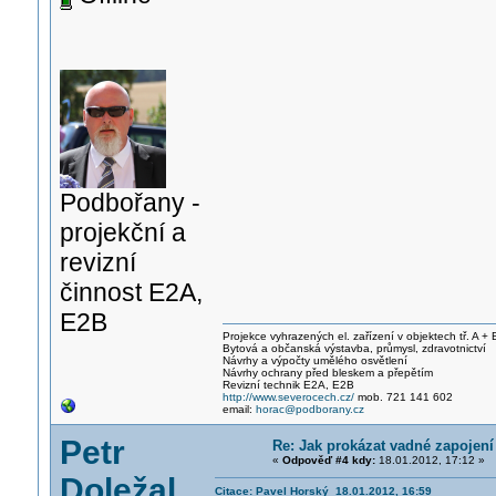
Podbořany -
projekční a
revizní
činnost E2A,
E2B
Projekce vyhrazených el. zařízení v objektech tř. A + 
Bytová a občanská výstavba, průmysl, zdravotnictví
Návrhy a výpočty umělého osvětlení
Návrhy ochrany před bleskem a přepětím
Revizní technik E2A, E2B
http://www.severocech.cz/
mob. 721 141 602
email:
horac@podborany.cz
Petr
Re: Jak prokázat vadné zapojení
«
Odpověď #4 kdy:
18.01.2012, 17:12 »
Doležal
Citace: Pavel Horský 18.01.2012, 16:59