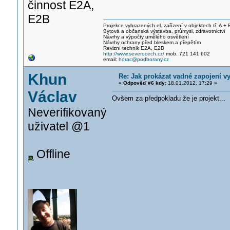
činnost E2A,
E2B
Projekce vyhrazených el. zařízení v objektech tř. A + 
Bytová a občanská výstavba, průmysl, zdravotnictví
Návrhy a výpočty umělého osvětlení
Návrhy ochrany před bleskem a přepětím
Revizní technik E2A, E2B
http://www.severocech.cz/
mob. 721 141 602
email:
horac@podborany.cz
Khun
Re: Jak prokázat vadné zapojení v
«
Odpověď #6 kdy:
18.01.2012, 17:29 »
Václav
Ovšem za předpokladu že je projekt...
Neverifikovaný
uživatel @1
Offline