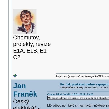
Chomutov,
projekty, revize
E1A, E1B, E1-
C2
Projektant (strojní zařízení/energetika/TZ budo
Jan
Re: Jak prokázat vadné zapojení
«
Odpověď #12 kdy:
18.01.2012, 21:50 »
Franěk
Citace: Mirek Vašák 18.01.2012, 19:20
Mě spíše udivuje, že tazatel má v profilu pod obrázk
Český
Mě vůbec ne. Také si nechávám některé zak
elektrikář -