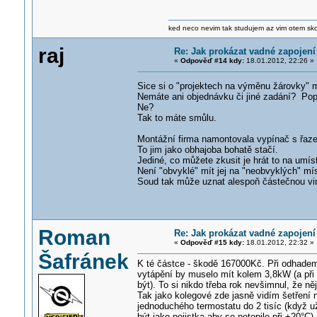
ked neco nevim tak studujem az vim otem sk
raj
Re: Jak prokázat vadné zapojení
«
Odpověď #14 kdy:
18.01.2012, 22:26 »
Sice si o "projektech na výměnu žárovky" m
Nemáte ani objednávku či jiné zadání? Po
Ne?
Tak to máte smůlu.
Montážní firma namontovala vypínač s řazen
To jim jako obhajoba bohatě stačí.
Jediné, co můžete zkusit je hrát to na umí
Není "obvyklé" mít jej na "neobvyklých" m
Soud tak může uznat alespoň částečnou vi
Roman
Re: Jak prokázat vadné zapojení
«
Odpověď #15 kdy:
18.01.2012, 22:32 »
Šafránek
K té částce - škodě 167000Kč. Při odhade
vytápění by muselo mít kolem 3,8kW (a př
být). To si nikdo třeba rok nevšimnul, že n
Tak jako kolegové zde jasně vidím šetření 
jednoduchého termostatu do 2 tisíc (když už
být jako pojistka aby se netopilo při +20°C