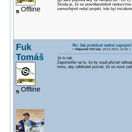
Škoda je, že se pravděpodobně nedozvíme ja
Offline
samozřejmě nebyl projekt, kdo byl iniciátore
Fuk
Re: Jak prokázat vadné zapojení
«
Odpověď #16 kdy:
18.01.2012, 22:42 »
Tomáš
Je to tak.
Zapomeňte na to, že by soud přiznal náhrad
tomu, aby odběratel poznal, že se nové zař
Offline