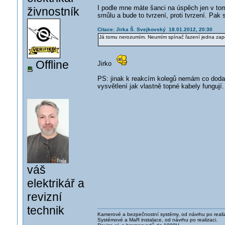
I podle mne máte šanci na úspěch jen v tom
živnostník
smůlu a bude to tvrzení, proti tvrzení. Pak 
Citace: Jirka Š. Svejkovský 18.01.2012, 20:30
Já tomu nerozumím. Neumím spínač řazení jedna zapoji
Offline
Jirko
PS: jinak k reakcím kolegů nemám co dodat.
vysvětlení jak vlastně topné kabely fungují
váš
elektrikář a
revizní
technik
Kamerové a bezpečnostní systémy, od návrhu po realiz
Systémové a MaR instalace, od návrhu po realizaci.