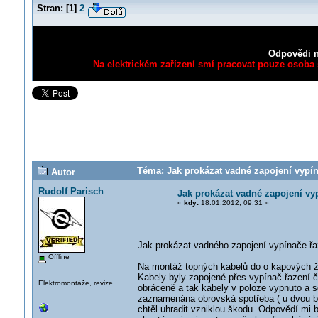
Stran:
[
1
]
2
Odpovědi n
Na elektrickém zařízení smí pracovat pouze osoba s
Téma: Jak prokázat vadné zapojení vypín
Autor
Rudolf Parisch
Jak prokázat vadné zapojení vy
«
kdy:
18.01.2012, 09:31 »
Jak prokázat vadného zapojení vypínače řa
Offline
Na montáž topných kabelů do o kapových žl
Kabely byly zapojené přes vypínač řazení č
Elektromontáže, revize
obráceně a tak kabely v poloze vypnuto a se
zaznamenána obrovská spotřeba ( u dvou b
chtěl uhradit vzniklou škodu. Odpovědí mi b