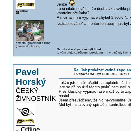
Jenže
To si nikdo nevšiml, že doutnavka svítila p
Offline
kontrolní přejímka?
A možná jim u vypínače chyběl 3 vodič N. P
"zakabelováno" a montér to zapojil, jak by
emeritní projektant z Brna
(prostě důchodce)
Na zdraví a abychom byli lidmi
to vám přeje celoživotní projektant nn, vn, někdy i vvn
Pavel
Re: Jak prokázat vadné zapojen
«
Odpověď #3 kdy:
18.01.2012, 16:59 »
Horský
Takže jste chtěli ušetřit na teplotním čid
jste se při použití těchto prvků nemuseli o
ČESKÝ
Přes klasický vypinač řazení č.1 by to zapo
nastal.
ŽIVNOSTNÍK
Jsem přesvědčený, že nic nevysoudíte. Je t
Měl být instalovaný spínač s kontrolkou S
Offline