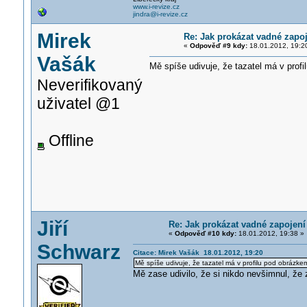
www.i-revize.cz
jindra@i-revize.cz
Mirek
Re: Jak prokázat vadné zapo
«
Odpověď #9 kdy:
18.01.2012, 19:2
Vašák
Mě spíše udivuje, že tazatel má v prof
Neverifikovaný
uživatel @1
Offline
Jiří
Re: Jak prokázat vadné zapojení
«
Odpověď #10 kdy:
18.01.2012, 19:38 »
Schwarz
Citace: Mirek Vašák 18.01.2012, 19:20
Mě spíše udivuje, že tazatel má v profilu pod obrázke
Mě zase udivilo, že si nikdo nevšimnul, že