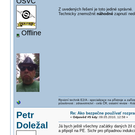
OSVČ
Z uvedených řešení je toto jediné správné
Technicky znemožnit
náhodné
zapnutí ned
Offline
Revizní technik E2/A - specializace na přístroje a zaříze
působnost : zdravotnictví - celá ČR, ostatní revize - K
Petr
Re: Ako bezpečne používať rozprac
«
Odpověď #5 kdy:
09.05.2010, 12:58 »
Doležal
Já bych ještě všechny začátky daných žil 
a připojil na PE. Sichr pro případnou indu