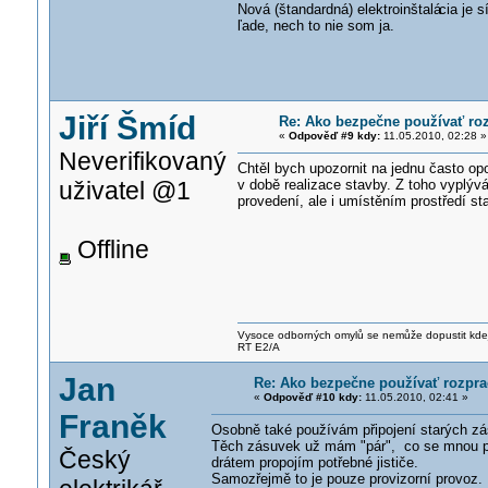
Nová (štandardná) elektroinštalá
cia je 
ľade, nech to nie som ja.
Jiří Šmíd
Re: Ako bezpečne používať roz
«
Odpověď #9 kdy:
11.05.2010, 02:28 »
Neverifikovaný
Chtěl bych upozornit na jednu často opo
uživatel @1
v době realizace stavby. Z toho vyplývá
provedení, ale i umístěním prostředí st
Offline
Vysoce odborných omylů se nemůže dopustit kdeja
RT E2/A
Jan
Re: Ako bezpečne používať rozprac
«
Odpověď #10 kdy:
11.05.2010, 02:41 »
Franěk
Osobně také používám připojení starých zás
Těch zásuvek už mám "pár", co se mnou pro
Český
drátem propojím potřebné jističe.
Samozřejmě to je pouze provizorní provoz.