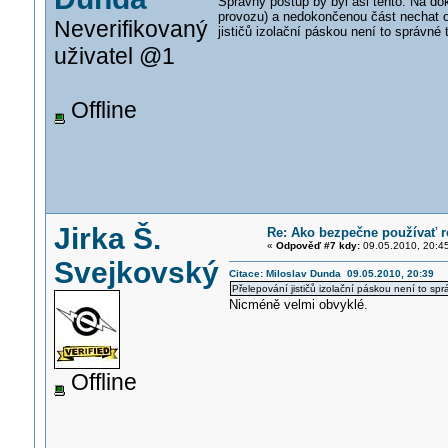
Správný postup by byl asi tento: Na dok
provozu) a nedokončenou část nechat od
Neverifikovaný
jističů izolační páskou není to správn
uživatel @1
Offline
Jirka Š.
Re: Ako bezpečne používať r
«
Odpověď #7 kdy:
09.05.2010, 20:4
Svejkovský
Citace: Miloslav Dunda 09.05.2010, 20:39
Přelepování jističů izolační páskou není to s
Nicméně velmi obvyklé.
Offline