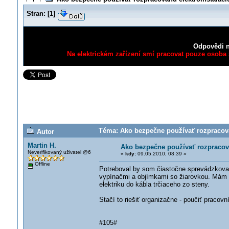
Stran:
[
1
]
Odpovědi n
Na elektrickém zařízení smí pracovat pouze osoba s
Téma: Ako bezpečne používať rozpracovan
Autor
Martin H.
Ako bezpečne používať rozpracova
Neverifikovaný uživatel @6
«
kdy:
09.05.2010, 08:39 »
Offline
Potreboval by som čiastočne sprevádzkova
vypínačmi a objímkami so žiarovkou. Mám a
elektriku do kábla trčiaceho zo steny.
Stačí to riešiť organizačne - poučiť pracov
#105#