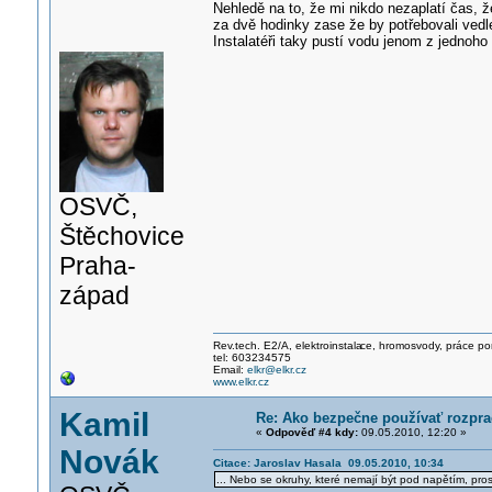
Nehledě na to, že mi nikdo nezaplatí čas, 
za dvě hodinky zase že by potřebovali vedl
Instalatéři taky pustí vodu jenom z jednoho
OSVČ,
Štěchovice
Praha-
západ
Rev.tech. E2/A, elektroinstala
ce, hromosvody, práce po
tel: 603234575
Email:
elkr@elkr.cz
www.elkr.cz
Kamil
Re: Ako bezpečne používať rozprac
«
Odpověď #4 kdy:
09.05.2010, 12:20 »
Novák
Citace: Jaroslav Hasala 09.05.2010, 10:34
... Nebo se okruhy, které nemají být pod napětím, pro