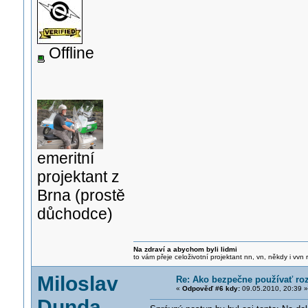
Offline
emeritní
projektant z
Brna (prostě
důchodce)
Na zdraví a abychom byli lidmi
to vám přeje celoživotní projektant nn, vn, někdy i vvn
Miloslav
Re: Ako bezpečne používať roz
«
Odpověď #6 kdy:
09.05.2010, 20:39 »
Dunda