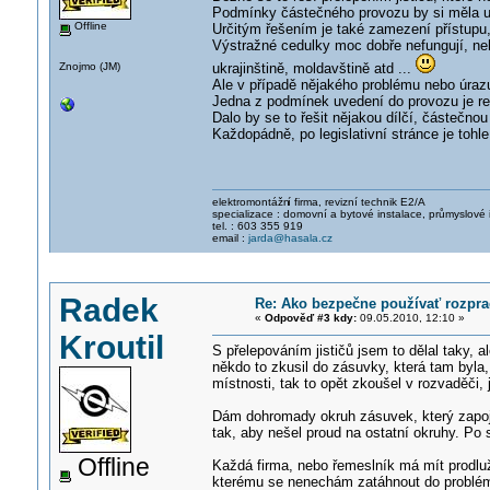
Podmínky částečného provozu by si měla urč
Offline
Určitým řešením je také zamezení přístupu,
Výstražné cedulky moc dobře nefungují, neh
Znojmo (JM)
ukrajinštině, moldavštině atd ...
Ale v případě nějakého problému nebo úrazu
Jedna z podmínek uvedení do provozu je rev
Dalo by se to řešit nějakou dílčí, částečno
Každopádně, po legislativní stránce je tohle
elektromontážn
í firma, revizní technik E2/A
specializace : domovní a bytové instalace, průmyslové 
tel. : 603 355 919
email :
jarda@hasala.cz
Radek
Re: Ako bezpečne používať rozprac
«
Odpověď #3 kdy:
09.05.2010, 12:10 »
Kroutil
S přelepováním jističů jsem to dělal taky, 
někdo to zkusil do zásuvky, která tam byla
místnosti, tak to opět zkoušel v rozvaděči, 
Dám dohromady okruh zásuvek, který zapoji
tak, aby nešel proud na ostatní okruhy. Po
Offline
Každá firma, nebo řemeslník má mít prodlužo
kterému se nenechám zatáhnout do problé