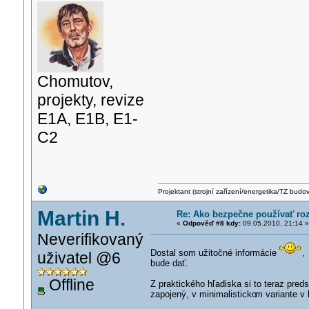
Chomutov,
projekty, revize
E1A, E1B, E1-
C2
Projektant (strojní zařízení/energetika/TZ budo
Martin H.
Re: Ako bezpečne používať roz
«
Odpověď #8 kdy:
09.05.2010, 21:14 »
Neverifikovaný
Dostal som užitočné informácie
,
uživatel @6
bude dať.
Offline
Z praktického hľadiska si to teraz pre
zapojený, v minimalisticko
m variante v