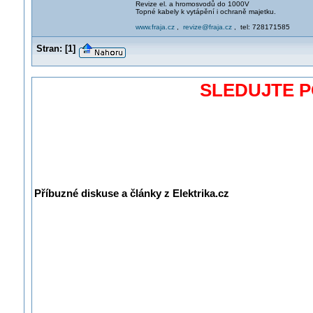
Revize el. a hromosvodů do 1000V
Topné kabely k vytápění i ochraně majetku.
www.fraja.cz
,
revize@fraja.cz
, tel: 728171585
Stran:
[
1
]
SLEDUJTE 
Příbuzné diskuse a články z Elektrika.cz