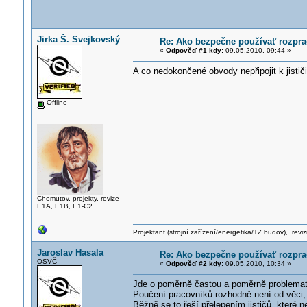
Jirka Š. Svejkovský
Re: Ako bezpečne používať rozprac
«
Odpověď #1 kdy:
09.05.2010, 09:44 »
A co nedokončené obvody nepřipojit k jistič
Offline
Chomutov, projekty, revize
E1A, E1B, E1-C2
Projektant (strojní zařízení/energetika/TZ budov), rev
Jaroslav Hasala
Re: Ako bezpečne používať rozprac
OSVČ
«
Odpověď #2 kdy:
09.05.2010, 10:34 »
Jde o poměrně častou a poměrně problemat
Poučení pracovníků rozhodně není od věci, 
Běžně se to řeší přelepením jističů, které 