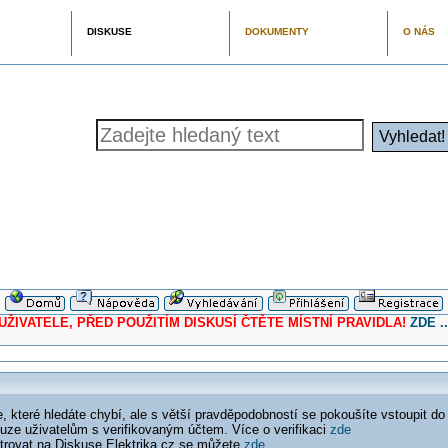
DISKUSE
DOKUMENTY
O NÁS
ELE, PŘED POUŽITÍM DISKUSÍ ČTĚTE MÍSTNÍ PRAVIDLA!
ZDE ..
 které hledáte chybí, ale s větší pravděpodobností se pokoušíte vstoupit do
ouze uživatelům s verifikovaným účtem. Více o verifikaci
zde
istrovat na Diskuse Elektrika.cz se můžete
zde