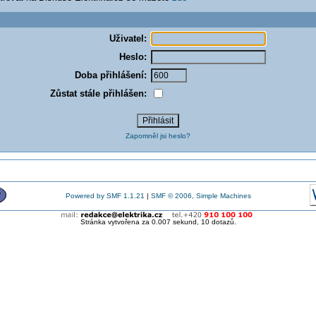
Uživatel:
Heslo:
Doba přihlášení:
Zůstat stále přihlášen:
Zapomněl jsi heslo?
Powered by SMF 1.1.21
|
SMF © 2006, Simple Machines
Stránka vytvořena za 0.007 sekund, 10 dotazů.