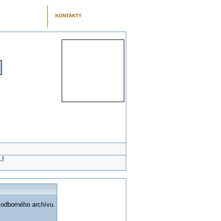
KONTAKTY
.!
 odborného archívu.