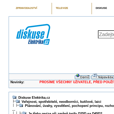
ZPRAVODAJSTVÍ
TELEVIZE
DISKUSE
Novinky:
PROSÍME VŠECHNY UŽIVATELE, PŘED POUŽITÍM 
Diskuse Elektrika.cz
Veřejnost, spotřebitelé, neodborníci, kutilové, laici
Plánování, úvahy, vysvětlení, pochopení principu, rozhod
...
Je třeba revize při změně tarifu D25D na D45D?