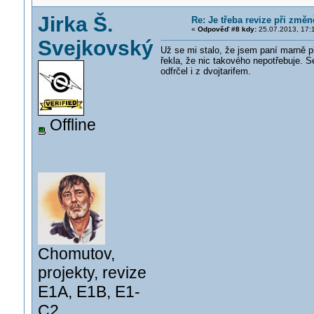
Jirka Š.
Re: Je třeba revize při změ
«
Odpověď #8 kdy:
25.07.2013, 17:
Svejkovský
Už se mi stalo, že jsem paní marně p
řekla, že nic takového nepotřebuje. S
odfrčel i z dvojtarifem.
Offline
Chomutov,
projekty, revize
E1A, E1B, E1-
C2