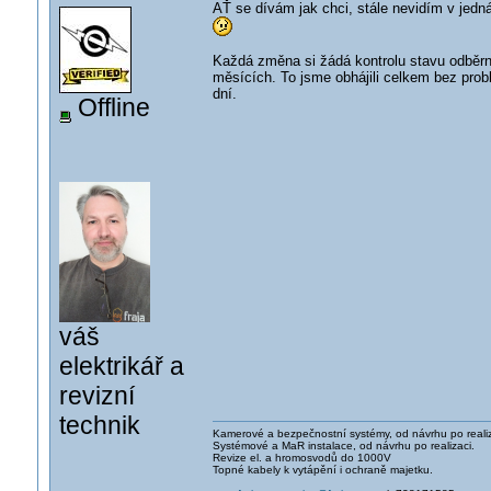
AŤ se dívám jak chci, stále nevidím v jed
Každá změna si žádá kontrolu stavu odběrn
měsících. To jsme obhájili celkem bez prob
dní.
Offline
váš
elektrikář a
revizní
technik
Kamerové a bezpečnostní systémy, od návrhu po realiz
Systémové a MaR instalace, od návrhu po realizaci.
Revize el. a hromosvodů do 1000V
Topné kabely k vytápění i ochraně majetku.