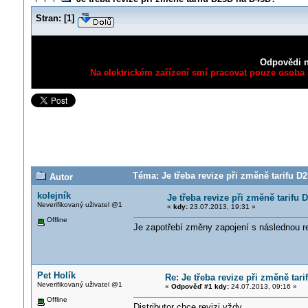
Stran:
[
1
]
Odpovědi n
Na elektrickém zařízení smí pracovat pouze osoba s
Téma: Je třeba revize při změně tarifu D
Autor
kolejník
Je třeba revize při změně tarifu
Neverifikovaný uživatel @1
«
kdy:
23.07.2013, 19:31 »
Offline
Je zapotřebí změny zapojení s následnou r
Pet Holík
Re: Je třeba revize při změně tar
Neverifikovaný uživatel @1
«
Odpověď #1 kdy:
24.07.2013, 09:16 »
Offline
Distributor chce revizi vždy.