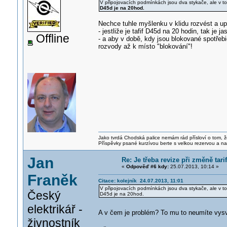
V připojovacích podmínkách jsou dva stykače, ale v t
D45d je na 20hod.
Nechce tuhle myšlenku v klidu rozvést a up
- jestliže je tafif D45d na 20 hodin, tak je 
Offline
- a aby v době, kdy jsou blokované spotřeb
rozvody až k místo "blokování"!
Jako tvrdá Chodská palice nemám rád přísloví o tom, ž
Příspěvky psané kurzívou berte s velkou rezervou a na
Jan
Re: Je třeba revize při změně tar
«
Odpověď #6 kdy:
25.07.2013, 10:14 »
Franěk
Citace: kolejník 24.07.2013, 11:01
V připojovacích podmínkách jsou dva stykače, ale v t
Český
D45d je na 20hod.
elektrikář -
A v čem je problém? To mu to neumíte vys
živnostník