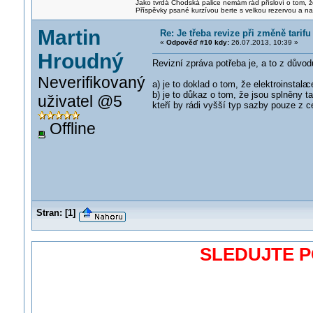
Jako tvrdá Chodská palice nemám rád přísloví o tom, ž
Příspěvky psané kurzívou berte s velkou rezervou a na
Martin
Re: Je třeba revize při změně tari
«
Odpověď #10 kdy:
26.07.2013, 10:39 »
Hroudný
Revizní zpráva potřeba je, a to z důvodů
Neverifikovaný
a) je to doklad o tom, že elektroinstala
c
b) je to důkaz o tom, že jsou splněny ta
uživatel @5
kteří by rádi vyšší typ sazby pouze z c
Offline
Stran:
[
1
]
SLEDUJTE 