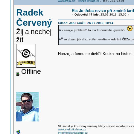
www.fraja.cz
,
revize@fraja.cz
, tel: 728171585
Radek
Re: Je třeba revize při změně tar
«
Odpověď #7 kdy:
25.07.2013, 15:06 »
Červený
Citace: Jan Franěk 25.07.2013, 10:14
Žij a nechej
A v čem je problém? To mu to neumíte vysvětlit?
žít
AŤ se dívám jak chci, stále nevidím v jednání ČEZu p
Honzo, a čemu se divíš? Koukni na historii
Offline
Slušnost je kouzelný nástroj, který otevřel mnohem víc
www.elektrikab
rno.cz
info@elektrikabrno.cz