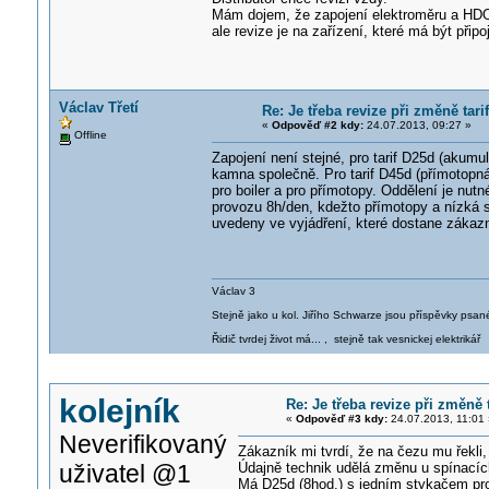
Mám dojem, že zapojení elektroměru a HDO u
ale revize je na zařízení, které má být připo
Václav Třetí
Re: Je třeba revize při změně tar
«
Odpověď #2 kdy:
24.07.2013, 09:27 »
Offline
Zapojení není stejné, pro tarif D25d (akumu
kamna společně. Pro tarif D45d (přímotopn
pro boiler a pro přímotopy. Oddělení je nut
provozu 8h/den, kdežto přímotopy a nízká s
uvedeny ve vyjádření, které dostane zákaz
Václav 3
Stejně jako u kol. Jiřího Schwarze jsou příspěvky psané
Řidič tvrdej život má... , stejně tak vesnickej elektrikář
kolejník
Re: Je třeba revize při změně
«
Odpověď #3 kdy:
24.07.2013, 11:01 
Neverifikovaný
Zákazník mi tvrdí, že na čezu mu řekli,
uživatel @1
Údajně technik udělá změnu u spínacíc
Má D25d (8hod.) s jedním stykačem pro 