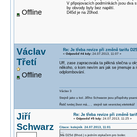
V připojovacích podmínkách jsou dva st
by obvody byly bez napětí.
Offline
D45d je na 20hod.
Václav
Re: Je třeba revize při změně tarifu D
«
Odpověď #4 kdy:
24.07.2013, 11:07 »
Třetí
Uff, zase zapracovala ta pěkná slečna u ok
někoho, o kom nevím ani jak se jmenuje a ne
odplombování.
Offline
Václav 3
Stejně jako u kol. Jiřího Schwarze jsou příspěvky psané
Řidič tvrdej život má... , stejně tak vesnickej elektrikář
Jiří
Re: Je třeba revize při změně tar
«
Odpověď #5 kdy:
24.07.2013, 11:25 »
Schwarz
Citace: kolejník 24.07.2013, 11:01
....
Má D25d (8hod.) s jedním stykačem pro boiler.