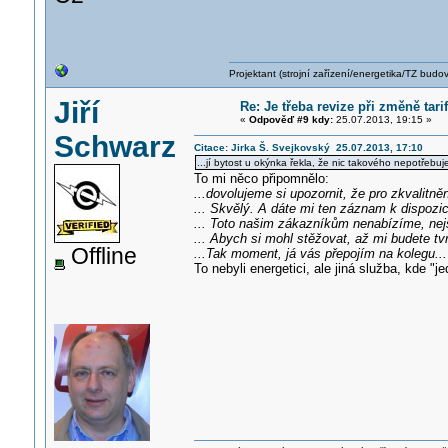
Projektant (strojní zařízení/energetika/TZ budo
Jiří
Re: Je třeba revize při změně tar
«
Odpověď #9 kdy:
25.07.2013, 19:15 »
Schwarz
Citace: Jirka Š. Svejkovský 25.07.2013, 17:10
...jí bytost u okýnka řekla, že nic takového nepotřebuje.
To mi něco připomnělo:
...dovolujeme si upozornit, že pro zkvalitn
... Skvělý. A dáte mi ten záznam k dispozici
... Toto našim zákazníkům nenabízíme, nej
... Abych si mohl stěžovat, až mi budete tv
Offline
...Tak moment, já vás přepojím na kolegu...
To nebyli energetici, ale jiná služba, kde "j