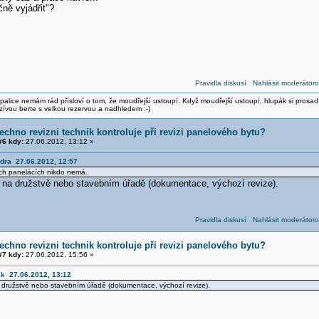
čně vyjádřit"?
Pravidla diskusí
Nahlásit moderátoro
alice nemám rád přísloví o tom, že moudřejší ustoupí. Když moudřejší ustoupí, hlupák si prosad
zívou berte s velkou rezervou a nadhledem :-)
echno revizni technik kontroluje při revizi panelového bytu?
6 kdy:
27.06.2012, 13:12 »
ndra 27.06.2012, 12:57
ých panelácích nikdo nemá.
t na družstvě nebo stavebním úřadě (dokumentace, výchozí revize).
Pravidla diskusí
Nahlásit moderátoro
echno revizni technik kontroluje při revizi panelového bytu?
7 kdy:
27.06.2012, 15:56 »
ek 27.06.2012, 13:12
 družstvě nebo stavebním úřadě (dokumentace, výchozí revize).