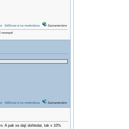
vi
Stěžovat si na moderátora
Zaznamenáno
í nesmysl!
vi
Stěžovat si na moderátora
Zaznamenáno
o. A pak se dají dohledat, tak v 10%