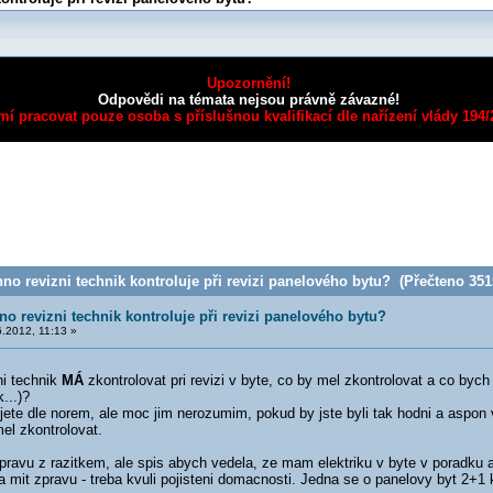
Upozornění!
Odpovědi na témata nejsou právně závazné!
mí pracovat pouze osoba s příslušnou kvalifikací dle nařízení vlády 194
o revizni technik kontroluje při revizi panelového bytu? (Přečteno 3515
o revizni technik kontroluje při revizi panelového bytu?
.2012, 11:13 »
i technik
MÁ
zkontrolovat pri revizi v byte, co by mel zkontrolovat a co bych
...)?
ete dle norem, ale moc jim nerozumim, pokud by jste byli tak hodni a aspon v
mel zkontrolovat.
pravu z razitkem, ale spis abych vedela, ze mam elektriku v byte v poradku 
a mit zpravu - treba kvuli pojisteni domacnosti. Jedna se o panelovy byt 2+1 