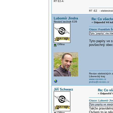
RT E2-A
RT -EZ - elektroinst
Lubomír Jindra
Re: Co všechn
Revizní technik E2B
«
Odpověď #4 kd
Citace: František 
Tyto "papíry" mu hl
Tyto papíry ve s
Offline
povšechný obecn
Revize elektrických z
Liberecký kraj
www.i-revize.cz
jindra@i-revize.cz
Jiří Schwarz
Re: Co vš
«
Odpověď #
Citace: Lubomír Ji
Tyto papíry ve star
Takže pravidelná
Ovšem to je něj
Offline