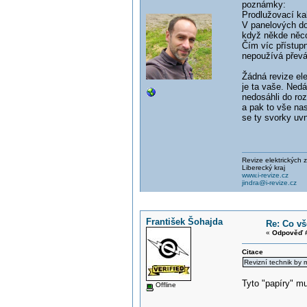
poznámky:
Prodlužovací kab
V panelových do
když někde něco
Čím víc přístup
nepoužívá převá
Žádná revize ele
je ta vaše. Nedá
nedosáhli do roz
a pak to vše nas
se ty svorky uvn
Revize elektrických z
Liberecký kraj
www.i-revize.cz
jindra@i-revize.cz
František Šohajda
Re: Co vš
«
Odpověď #
Citace
Revizní technik by m
Tyto "papíry" mu
Offline