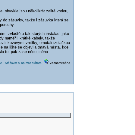
 obvykle jsou několikrát zalité vodou,
y do zásuvky, takže i zásuvka která se
poruchy.
ém, zvláště u tak starých instalací jako
dy naměřili krátké kabely, takže
avili kovovými vnitřky, omotali izolačkou
se na liště se objevila tmavá místa, kde
šlo to, pak zase něco jiného...
vi
Stěžovat si na moderátora
Zaznamenáno