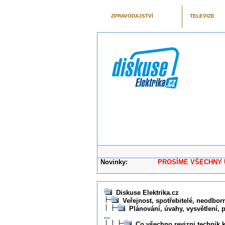
ZPRAVODAJSTVÍ
TELEVIZE
Novinky:
PROSÍME VŠECHNY UŽIVAT
Diskuse Elektrika.cz
Veřejnost, spotřebitelé, neodborní
Plánování, úvahy, vysvětlení, 
...
Co všechno revizni technik k