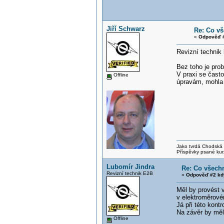
Jiří Schwarz
Re: Co vš
«
Odpověď #
Revizní technik 
Bez toho je pro
V praxi se čast
Offline
úpravám, mohla j
Jako tvrdá Chodská p
Příspěvky psané kur
Lubomír Jindra
Re: Co všechn
Revizní technik E2B
«
Odpověď #2 kd
Měl by provést v
v elektroměrové
Já při této kont
Na závěr by měl 
Offline