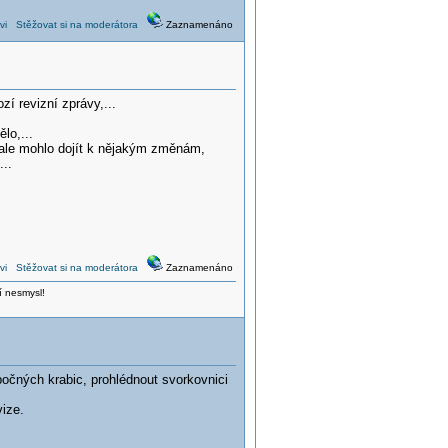
vi
Stěžovat si na moderátora
Zaznamenáno
í revizní zprávy,...
lo,...
, ale mohlo dojít k nějakým změnám,
...
vi
Stěžovat si na moderátora
Zaznamenáno
í nesmysl!
bočných krabic, prohlédnout svorkovnici
vize.