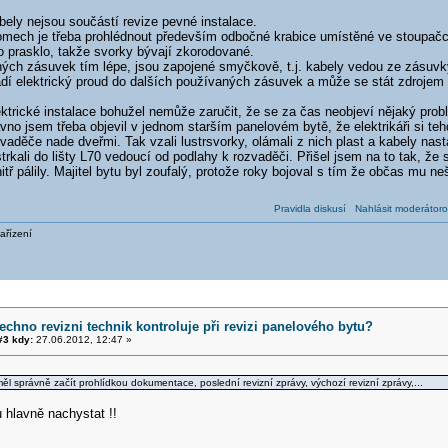
ely nejsou součástí revize pevné instalace.
mech je třeba prohlédnout především odbočné krabice umístěné ve stoupačce,
 prasklo, takže svorky bývají zkorodované.
ných zásuvek tím lépe, jsou zapojené smyčkově, t.j. kabely vedou ze zásuvk
dí elektrický proud do dalších používaných zásuvek a může se stát zdrojem 
ktrické instalace bohužel nemůže zaručit, že se za čas neobjeví nějaký probl
vno jsem třeba objevil v jednom starším panelovém bytě, že elektrikáři si teh
vaděče nade dveřmi. Tak vzali lustrsvorky, olámali z nich plast a kabely nast
trkali do lišty L70 vedoucí od podlahy k rozvaděči. Přišel jsem na to tak, že 
itř pálily. Majitel bytu byl zoufalý, protože roky bojoval s tím že občas mu ne
Pravidla diskusí
Nahlásit moderátoro
ařízení
echno revizni technik kontroluje při revizi panelového bytu?
3 kdy:
27.06.2012, 12:47 »
ěl správně začít prohlídkou dokumentace, poslední revizní zprávy, výchozí revizní zprávy,...
 hlavně nachystat !!