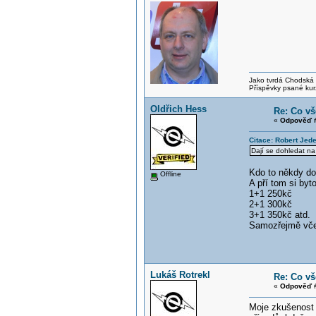
Jako tvrdá Chodská p
Příspěvky psané kur
Oldřich Hess
Re: Co vš
«
Odpověď #
Citace: Robert Jed
Dají se dohledat na
Kdo to někdy doh
Offline
A pří tom si byt
1+1 250kč
2+1 300kč
3+1 350kč atd.
Samozřejmě včet
Lukáš Rotrekl
Re: Co vš
«
Odpověď #
Moje zkušenost j