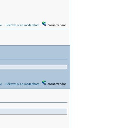
vi
Stěžovat si na moderátora
Zaznamenáno
vi
Stěžovat si na moderátora
Zaznamenáno