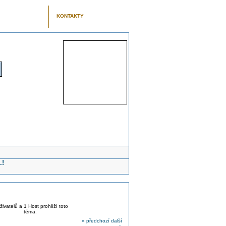
KONTAKTY
.!
živatelů a 1 Host prohlíží toto
téma.
« předchozí
další