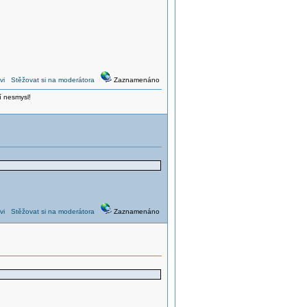
vi
Stěžovat si na moderátora
Zaznamenáno
í nesmysl!
vi
Stěžovat si na moderátora
Zaznamenáno