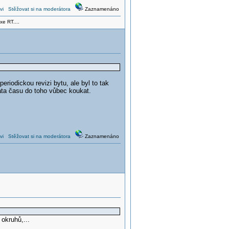
vi
Stěžovat si na moderátora
Zaznamenáno
xe RT....
riodickou revizi bytu, ale byl to tak
áta času do toho vůbec koukat.
vi
Stěžovat si na moderátora
Zaznamenáno
okruhů,...