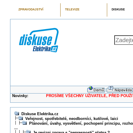
ZPRAVODAJSTVÍ
TELEVIZE
DISKUSE
Novinky:
PROSÍME VŠECHNY UŽIVATELE, PŘED POUŽITÍM 
Diskuse Elektrika.cz
Veřejnost, spotřebitelé, neodborníci, kutilové, laici
Plánování, úvahy, vysvětlení, pochopení principu, rozhod
...
Je revizni zprava s "nepresnosti" platna ?