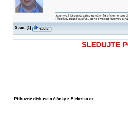
Jako tvrdá Chodská palice nemám rád přísloví o tom, ž
Příspěvky psané kurzívou berte s velkou rezervou a na
Stran:
[
1
]
SLEDUJTE 
Příbuzné diskuse a články z Elektrika.cz