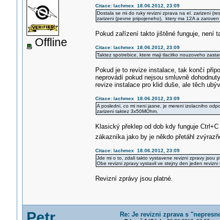
Citace: lachmex 18.06.2012, 23:09
Dostala se mi do ruky revizni zprava na el. zarizeni (r
zarizeni (pevne pripojeneho), ktery ma 12A a zaroven
Pokud zařízení takto jištěné funguje, není 
Offline
Citace: lachmex 18.06.2012, 23:09
Taktez spotrebice, ktere maji tlacitko nouzoveho zasta
Pokud je to revize instalace, tak končí při
neprovádí pokud nejsou smluvně dohodnuty. 
revize instalace pro klid duše, ale těch ubý
Citace: lachmex 18.06.2012, 23:09
A posledni, co mi neni jasne, je mereni izolacniho od
zarizeni taktez 3x50MOhm.
Klasický překlep od dob kdy funguje Ctrl+C 
zákazníka jako by je někdo přetáhl zvýra
Citace: lachmex 18.06.2012, 23:09
Jde mi o to, zdali takto vystavene revizni zpravy jsou pla
Obe revizni zpravy vystavil ve stejny den jeden revizni
Revizní zprávy jsou platné.
Petr
Re: Je revizni zprava s "nepresno