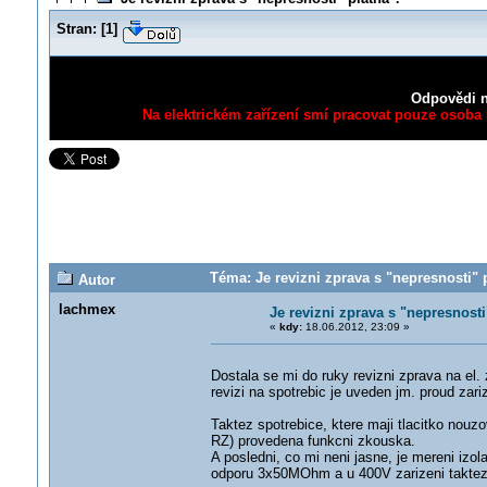
Stran:
[
1
]
Odpovědi n
Na elektrickém zařízení smí pracovat pouze osoba s
Téma: Je revizni zprava s "nepresnosti" 
Autor
lachmex
Je revizni zprava s "nepresnosti
«
kdy:
18.06.2012, 23:09 »
Dostala se mi do ruky revizni zprava na el. 
revizi na spotrebic je uveden jm. proud zar
Taktez spotrebice, ktere maji tlacitko nouzo
RZ) provedena funkcni zkouska.
A posledni, co mi neni jasne, je mereni izol
odporu 3x50MOhm a u 400V zarizeni takt