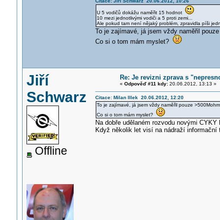
Citace: Jiří Schwarz 20.06.2012, 10:26
U 5 vodičů dokážu naměřit 15 hodnot
10 mezi jednotlivými vodiči a 5 proti zemi...
Ale pokud tam není nějaký problém, zpravidla píši jed
To je zajímavé, já jsem vždy naměřil pou
Co si o tom mám myslet?
Jiří
Re: Je revizni zprava s "nepresno
«
Odpověď #11 kdy:
20.06.2012, 13:13 »
Schwarz
Citace: Milan Illek 20.06.2012, 12:20
To je zajímavé, já jsem vždy naměřil pouze >500Moh
Co si o tom mám myslet?
Na dobře udělaném rozvodu novými CYKY kab
Když několik let visí na nádraží informačn
Offline