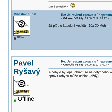
Mírně pokročilý RT
Miloslav Zubal
Re: Je revizni zprava s "nepresno
«
Odpověď #2 kdy:
19.06.2012, 03:47 »
Já píšu u kabelu 5 vodičů - 10x XXMohm.
Offline
Pavel
Re: Je revizni zprava s "nepresno
«
Odpověď #3 kdy:
19.06.2012, 07:03 »
Ryšavý
A nebylo by lepší obrátit se na dotyčného k
opravit (chybu může udělat každý)
Offline