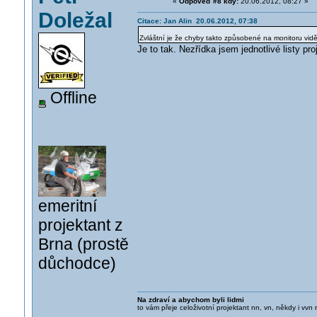
«
Odpověď #8 kdy:
20.06.2012, 08:27 »
Doležal
Citace: Jan Alin 20.06.2012, 07:38
Zvláštní je že chyby takto způsobené na monitoru vid
Je to tak. Nezřídka jsem jednotlivé listy pro
Offline
emeritní
projektant z
Brna (prostě
důchodce)
Na zdraví a abychom byli lidmi
to vám přeje celoživotní projektant nn, vn, někdy i vvn