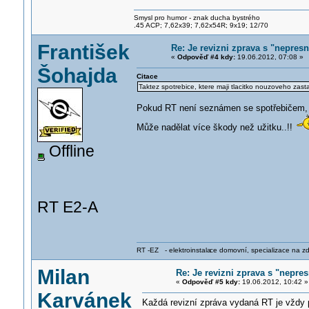
Smysl pro humor - znak ducha bystrého
.45 ACP; 7,62x39; 7,62x54R; 9x19; 12/70
František
Re: Je revizni zprava s "nepresn
«
Odpověď #4 kdy:
19.06.2012, 07:08 »
Šohajda
Citace
Taktez spotrebice, ktere maji tlacitko nouzoveho zast
Pokud RT není seznámen se spotřebičem, rad
Může nadělat více škody než užitku..!!
Offline
RT E2-A
RT -EZ - elektroinstala
ce domovní, specializace na zdra
Milan
Re: Je revizni zprava s "nepres
«
Odpověď #5 kdy:
19.06.2012, 10:42 »
Karvánek
Každá revizní zpráva vydaná RT je vždy p