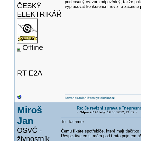
podepsaný výtvor zodpovědný, takže pok
ČESKÝ
vypracovat konkurenční revizi a začněte 
ELEKTRIKÁŘ
Offline
RT E2A
karvanek.milan@ceskyelektrikar.cz
Miroš
Re: Je revizni zprava s "nepresno
«
Odpověď #6 kdy:
19.06.2012, 21:09 »
Jan
To : lachmex
OSVČ -
Čemu říkáte spotřebiče, které mají tlačítk
Respektive co si mám pod tímto pojmem př
živnostník