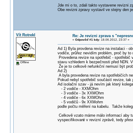
Jde mi o to, zdali takto vystavene revizni zp
Obe revizni zpravy vystavil ve stejny den je
Vít Rotrekl
Re: Je revizni zprava s "nepresno
«
Odpověď #1 kdy:
18.06.2012, 23:37 »
Ad 1) Byla provdena revize na instalaci - o
vodiče, průřez nevidím problém, proč by to
Provedena revize na spotřebič - spotřebič v
stavu vzhledem k bezpečnosti před NDN. V
Offline
Že je to celkově nefunkční nemusí být pro
Ad 2)
A byla provedena revize na spotřebičích ne
Pokud nebyl spotřebič součástí revize, tak
Ad isolační szav - já nevím jak který kolega
- 2 vodiče - XXMOhm
- 3 vodiče - 3x XXMOhm
- 4 vodiče - 6x XXMOhm
- 5 vodičů - 9x XXMohm
podle počtu měření na kabelu. Takže kolega
Celkově vzato máme málo informací aby tu 
vyspecifikovan
é v revizní zprávě, tedy pře