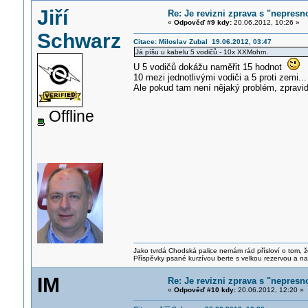
Jiří
Re: Je revizni zprava s "nepresno
«
Odpověď #9 kdy:
20.06.2012, 10:26 »
Schwarz
Citace: Miloslav Zubal 19.06.2012, 03:47
Já píšu u kabelu 5 vodičů - 10x XXMohm.
U 5 vodičů dokážu naměřit 15 hodnot
10 mezi jednotlivými vodiči a 5 proti zemi...
Ale pokud tam není nějaký problém, zpravid
Offline
Jako tvrdá Chodská palice nemám rád přísloví o tom, ž
Příspěvky psané kurzívou berte s velkou rezervou a na
IM
Re: Je revizni zprava s "nepresno
«
Odpověď #10 kdy:
20.06.2012, 12:20 »