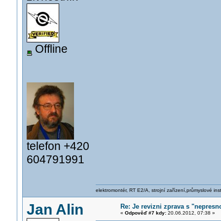
Offline
telefon +420
604791991
elektromontér, RT E2/A, strojní zařízení,průmyslové ins
Jan Alin
Re: Je revizni zprava s "nepresno
«
Odpověď #7 kdy:
20.06.2012, 07:38 »