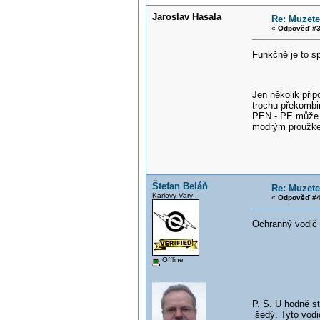
Jaroslav Hasala
Re: Muzete
«
Odpověď #3
Funkčně je to s
Jen několik přip
trochu překomb
PEN - PE může b
modrým proužkem
Štefan Beláň
Re: Muzete
Karlovy Vary
«
Odpověď #4
Ochranný vodič 
Offline
P. S. U hodně st
šedý. Tyto vodič