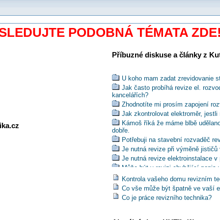
SLEDUJTE PODOBNÁ TÉMATA ZDE
Příbuzné diskuse a články z Kuti
U koho mam zadat zrevidovanie st
Jak často probíhá revize el. rozvo
kancelářích?
Zhodnotíte mi prosím zapojení roz
Jak zkontrolovat elektroměr, jestl
Kámoš říká že máme blbě udělanou 
ika.cz
dobře.
Potřebuji na stavební rozvaděč rev
Je nutná revize při výměně jističů
Je nutná revize elektroinstalace 
Může být v revizi chybějící popis
Pokud se přidá jedno světlo je pot
Kontrola vašeho domu revizním t
Kdo a jaké revize zajišťuje veteri
Co vše může být špatně ve vaší el
Mám nárok jako pouhý nájemník b
Co je práce revizního technika?
Lze na základě použití kabelu CYK
Je potřebná revize elektroinstalac