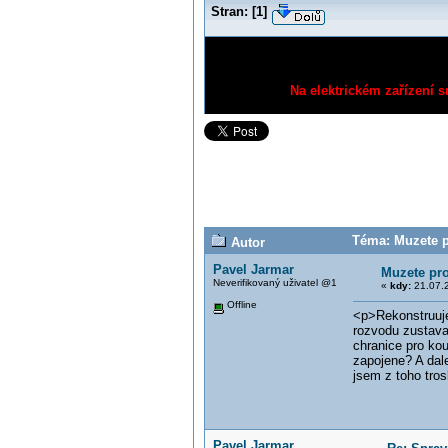
Stran:
[
1
]
Na elektrickém zařízení s
Téma: Muzete p
Autor
Pavel Jarmar
Muzete pr
Neverifikovaný uživatel @1
«
kdy:
21.07.2
Offline
<p>Rekonstruuje
rozvodu zustava
chranice pro ko
zapojene? A dale
jsem z toho tros
Pavel Jarmar