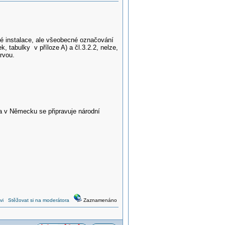
ré instalace, ale všeobecné označování
tabulky v příloze A) a čl.3.2.2, nelze,
rvou.
 a v Německu se připravuje národní
vi
Stěžovat si na moderátora
Zaznamenáno