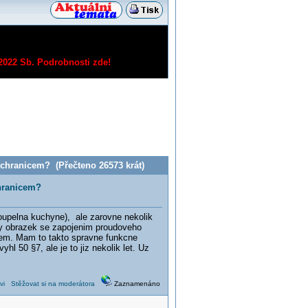
/2022 Sb.
Podrobnosti zde!
chranicem? (Přečteno 26573 krát)
hranicem?
oupelna kuchyne), ale zarovne nekolik
y obrazek se zapojenim proudoveho
icem. Mam to takto spravne funkcne
 50 §7, ale je to jiz nekolik let. Uz
vi
Stěžovat si na moderátora
Zaznamenáno