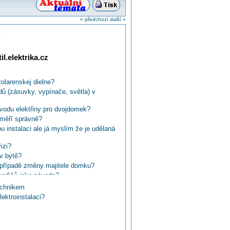
« předchozí
další »
!
l.elektrika.cz
olarenskej dielne?
dů (zásuvky, vypínače, světla) v
vodu elektřiny pro dvojdomek?
i měří správně?
instalaci ale já myslím že je udělaná
izi?
 v bytě?
v případě změny majitele domku?
 vodičů jako závada?
řeba revize?
echnikem
nární ordinaci? Vlastník nebo nájemce?
ektroinstalaci?
ýt seznámena s revizní zprávou?
YLo bez lišty zpochybnit revizní zprávu?
e po rekonstrukci bytového jádra?