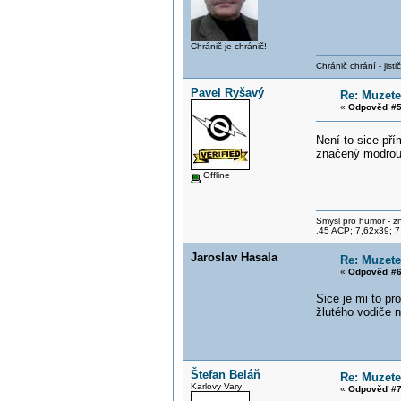
Chránič je chránič!
Chránič chrání - jistič 
Pavel Ryšavý
Re: Muzete
«
Odpověď #5
Není to sice př
značený modrou
Offline
Smysl pro humor - z
.45 ACP; 7,62x39; 7
Jaroslav Hasala
Re: Muzete
«
Odpověď #6
Sice je mi to pr
žlutého vodiče 
Štefan Beláň
Re: Muzete
Karlovy Vary
«
Odpověď #7