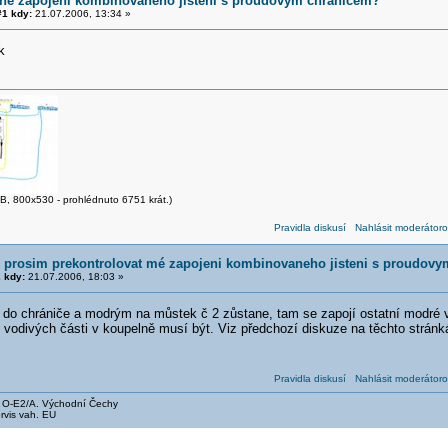
ne zapojeni kombinovaneho jisteni s proudovym chranicem?
1 kdy:
21.07.2006, 13:34 »
k
B, 800x530 - prohlédnuto 6751 krát.)
Pravidla diskusí
Nahlásit moderátoro
 prosim prekontrolovat mé zapojeni kombinovaneho jisteni s proudov
 kdy:
21.07.2006, 18:03 »
 do chrániče a modrým na můstek č 2 zůstane, tam se zapojí ostatní modré v
vodivých části v koupelně musí být. Viz předchozí diskuze na těchto stránká
Pravidla diskusí
Nahlásit moderátoro
, O-E2/A. Východní Čechy
rvis vah. EU