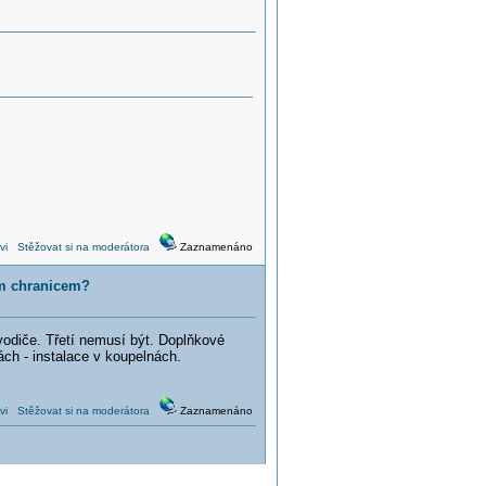
vi
Stěžovat si na moderátora
Zaznamenáno
ym chranicem?
odiče. Třetí nemusí být. Doplňkové
ch - instalace v koupelnách.
vi
Stěžovat si na moderátora
Zaznamenáno