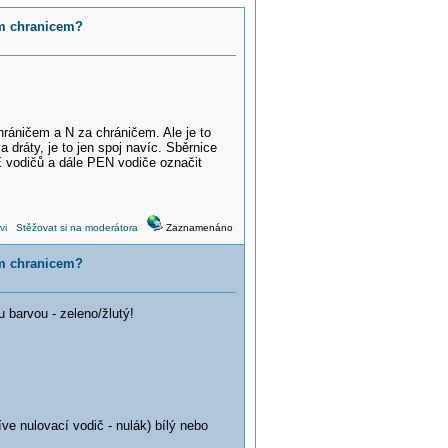
ym chranicem?
hráničem a N za chráničem. Ale je to
 dráty, je to jen spoj navíc. Sběrnice
 vodičů a dále PEN vodiče označit
vi
Stěžovat si na moderátora
Zaznamenáno
ym chranicem?
barvou - zeleno/žlutý!
e nulovací vodič - nulák) bílý nebo