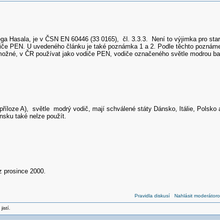
ega Hasala, je v ČSN EN 60446 (33 0165), čl. 3.3.3. Není to výjimka pro sta
iče PEN. U uvedeného článku je také poznámka 1 a 2. Podle těchto poznámek, 
možné, v ČR používat jako vodiče PEN, vodiče označeného světle modrou ba
příloze A), světle modrý vodič, mají schválené státy Dánsko, Itálie, Polsko
nsku také nelze použít.
z prosince 2000.
Pravidla diskusí
Nahlásit moderátoro
jistí.