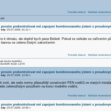
Pravidla diskusí
Nahlásit moderátoro
jistí.
 prosim prekontrolovat mé zapojeni kombinovaneho jisteni s proudov
 kdy:
25.07.2006, 01:12 »
ímo k tématu, ale doplnil bych pana Beláně. Pokud se setkáte se zařízením
 barvou se zeleno-žlutým zakončením
Pravidla diskusí
Nahlásit moderátoro
nak ducha bystrého
,62x54R; 9x19; 12/70
 prosim prekontrolovat mé zapojeni kombinovaneho jisteni s proudov
 kdy:
25.07.2006, 12:50 »
oti srsti, ale naše normy připouštějí označování PEN vodičů ve starých inst
nebo zelenožlutým proužkem na konci modrého vodiče.
Pravidla diskusí
Nahlásit moderátoro
 prosim prekontrolovat mé zapojeni kombinovaneho jisteni s proudov
 kdy:
25.07.2006, 22:56 »