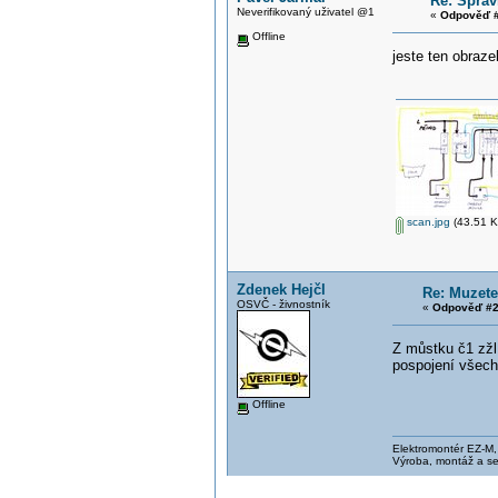
Re: Sprav
Neverifikovaný uživatel @1
«
Odpověď #
Offline
jeste ten obraze
scan.jpg
(43.51 K
Zdenek Hejčl
Re: Muzete
OSVČ - živnostník
«
Odpověď #2
Z můstku č1 zžl
pospojení všech 
Offline
Elektromontér EZ-M
Výroba, montáž a se