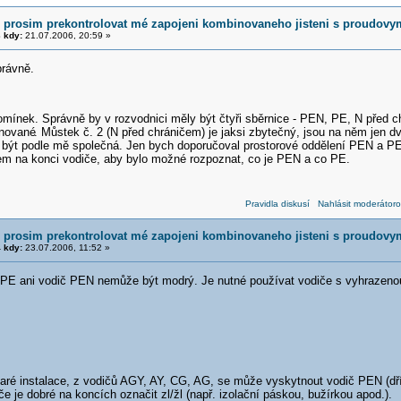
 prosim prekontrolovat mé zapojeni kombinovaneho jisteni s proudov
 kdy:
21.07.2006, 20:59 »
právně.
omínek. Správně by v rozvodnici měly být čtyři sběrnice - PEN, PE, N před c
inované
. Můstek č. 2 (N před chráničem) je jaksi zbytečný, jsou na něm jen dva
ýt podle mě společná. Jen bych doporučoval prostorové oddělení PEN a PE
 na konci vodiče, aby bylo možné rozpoznat, co je PEN a co PE.
Pravidla diskusí
Nahlásit moderátoro
 prosim prekontrolovat mé zapojeni kombinovaneho jisteni s proudov
 kdy:
23.07.2006, 11:52 »
PE ani vodič PEN nemůže být modrý. Je nutné používat vodiče s vyhrazenou 
aré instalace, z vodičů AGY, AY, CG, AG, se může vyskytnout vodič PEN (dřív
e je dobré na koncích označit zl/žl (např. izolační páskou, bužírkou apod.).