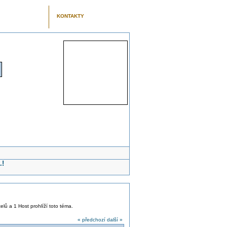
KONTAKTY
.!
telů a 1 Host prohlíží toto téma.
« předchozí
další »