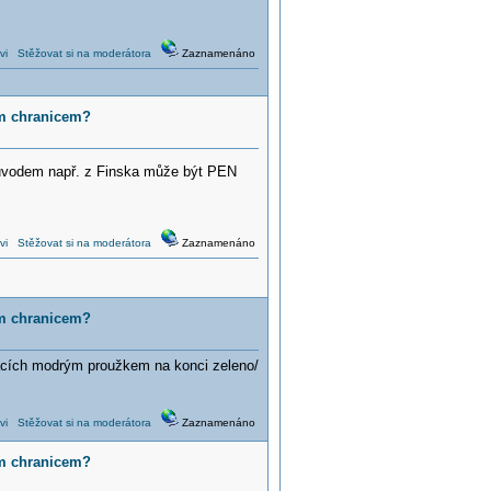
vi
Stěžovat si na moderátora
Zaznamenáno
ym chranicem?
 původem např. z Finska může být PEN
vi
Stěžovat si na moderátora
Zaznamenáno
ym chranicem?
alacích modrým proužkem na konci zeleno/
vi
Stěžovat si na moderátora
Zaznamenáno
ym chranicem?