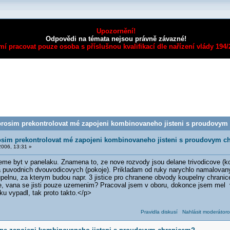
Upozornění!
Odpovědi na témata nejsou právně závazné!
mí pracovat pouze osoba s příslušnou kvalifikací dle nařízení vlády 194
rosim prekontrolovat mé zapojeni kombinovaneho jisteni s proudovym 
osim prekontrolovat mé zapojeni kombinovaneho jisteni s proudovym c
006, 13:31 »
me byt v panelaku. Znamena to, ze nove rozvody jsou delane trivodicove (k
 puvodnich dvouvodicovych (pokoje). Prikladam od ruky narychlo namalovan
upelnu, za kterym budou napr. 3 jistice pro chranene obvody koupelny chran
, vana se jisti pouze uzemenim? Pracoval jsem v oboru, dokonce jsem mel vyhl
ku vypadl, tak proto takto.</p>
Pravidla diskusí
Nahlásit moderátoro