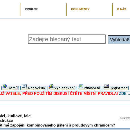
DISKUSE
DOKUMENTY
O NÁS
ELE, PŘED POUŽITÍM DISKUSÍ ČTĚTE MÍSTNÍ PRAVIDLA!
ZDE ..
ci, kutilové, laici
0 uživa
strukce
at mé zapojeni kombinovaneho jisteni s proudovym chranicem?