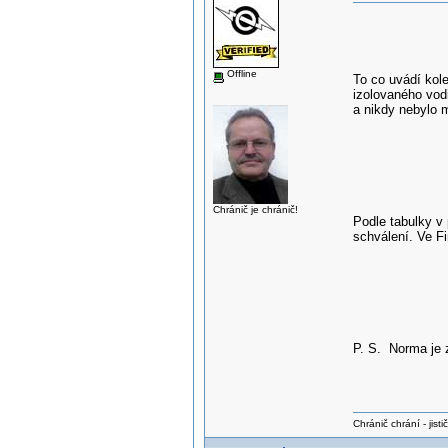
Offline
To co uvádí kol
izolovaného vod
a nikdy nebylo 
Chránič je chránič!
Podle tabulky v 
schválení. Ve Fi
P. S. Norma je 
Chránič chrání - jistič 