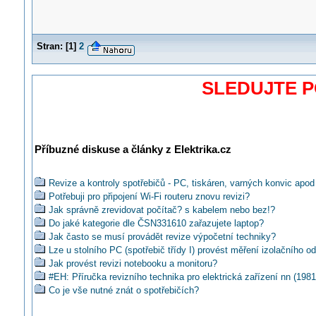
Stran:
[
1
]
2
SLEDUJTE 
Příbuzné diskuse a články z Elektrika.cz
Revize a kontroly spotřebičů - PC, tiskáren, varných konvic apod
Potřebuji pro připojení Wi-Fi routeru znovu revizi?
Jak správně zrevidovat počítač? s kabelem nebo bez!?
Do jaké kategorie dle ČSN331610 zařazujete laptop?
Jak často se musí provádět revize výpočetní techniky?
Lze u stolního PC (spotřebič třídy I) provést měření izolačního o
Jak provést revizi notebooku a monitoru?
#EH: Příručka revizního technika pro elektrická zařízení nn (1981
Co je vše nutné znát o spotřebičích?