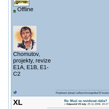
Offline
Chomutov,
projekty, revize
E1A, E1B, E1-
C2
Projektant (strojní zařízení/energetika/TZ budo
XL
Re: Musí se revidovat rádia?
«
Odpověď #5 kdy:
25.11.2009, 20:27