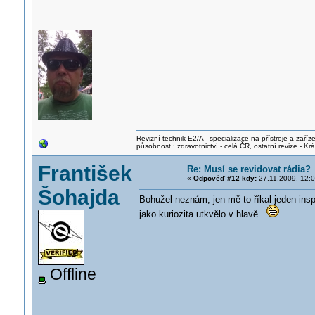
Revizní technik E2/A - specializace na přístroje a zaříze
působnost : zdravotnictví - celá ČR, ostatní revize - K
František
Re: Musí se revidovat rádia?
«
Odpověď #12 kdy:
27.11.2009, 12:0
Šohajda
Bohužel neznám, jen mě to říkal jeden insp
jako kuriozita utkvělo v hlavě..
Offline