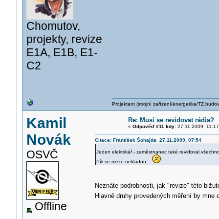
Chomutov,
projekty, revize
E1A, E1B, E1-
C2
Projektant (strojní zařízení/energetika/TZ budo
Kamil
Re: Musí se revidovat rádia?
«
Odpověď #11 kdy:
27.11.2009, 11:17
Novák
Citace: František Šohajda 27.11.2009, 07:54
OSVČ
Jeden elektrikář - zaměstnanec také revidoval všechn
Píli se meze nekladou...
Neznáte podrobnosti, jak "revize" této bižu
Hlavně druhy provedených měření by mne 
Offline