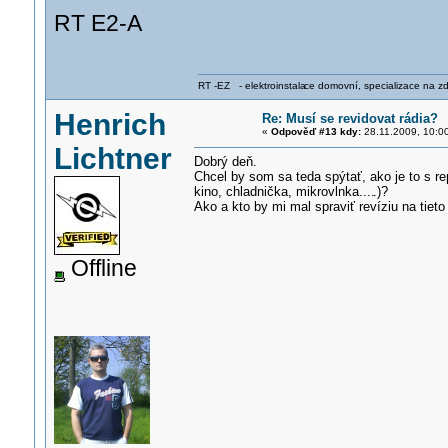
RT E2-A
RT -EZ - elektroinstala
ce domovní, specializace na zdra
Henrich
Re: Musí se revidovat rádia?
«
Odpověď #13 kdy:
28.11.2009, 10:0
Lichtner
Dobrý deň.
Chcel by som sa teda spýtať, ako je to s re
kino, chladnička, mikrovlnka....
.)?
Ako a kto by mi mal spraviť revíziu na tie
Offline