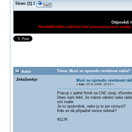
Stran:
[
1
]
2
Odpovědi n
Na elektrickém zařízení smí pracovat pouze osoba s
Téma: Musí se opravdu revidovat rádia? 
Autor
JirkaSenkyr
Musí se opravdu revidovat rád
«
kdy:
25.11.2009, 16:13 »
Pracuji v jedné firmě na CNC stroji, třísmě
Dnes nám řekli, že máme odnést naše rádia,
mít malér.
Je to oprávněné, nebo je to jen výmysl?
Kde se dá případně revize sehnat?
#117#