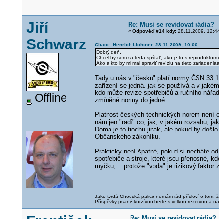
Jiří
Re: Musí se revidovat rádia?
«
Odpověď #14 kdy:
28.11.2009, 12:4
Schwarz
Citace: Henrich Lichtner 28.11.2009, 10:00
Dobrý deň.
Chcel by som sa teda spýtať, ako je to s reproduktormi 
Ako a kto by mi mal spraviť revíziu na tieto zariaden
Tady u nás v "česku" platí normy ČSN 33 16
zařízení se jedná, jak se používá a v jakém 
kdo může revize spotřebičů a ručního nářadí
Offline
zmíněné normy do jedné.
Platnost českých technických norem není o
nám jen "radí" co, jak, v jakém rozsahu, jak
Doma je to trochu jinak, ale pokud by došlo
Občanského zákoníku.
Prakticky není špatné, pokud si necháte o
spotřebiče a stroje, které jsou přenosné, kd
myčku,... protože "voda" je rizikový faktor
Jako tvrdá Chodská palice nemám rád přísloví o tom, ž
Příspěvky psané kurzívou berte s velkou rezervou a na
Re: Musí se revidovat rádia?