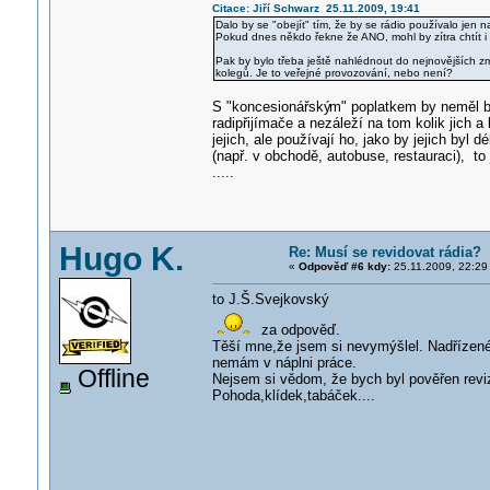
Citace: Jiří Schwarz 25.11.2009, 19:41
Dalo by se "obejít" tím, že by se rádio používalo jen 
Pokud dnes někdo řekne že ANO, mohl by zítra chtít i re
Pak by bylo třeba ještě nahlédnout do nejnovějších zm
kolegů. Je to veřejné provozování, nebo není?
S "koncesionářský
m" poplatkem by neměl b
radipřijímače a nezáleží na tom kolik jich a
jejich, ale používají ho, jako by jejich by
(např. v obchodě, autobuse, restauraci), to
.....
Hugo K.
Re: Musí se revidovat rádia?
«
Odpověď #6 kdy:
25.11.2009, 22:29
to J.Š.Svejkovský
za odpověď.
Těší mne,že jsem si nevymýšlel. Nadřízené 
nemám v náplni práce.
Offline
Nejsem si vědom, že bych byl pověřen revi
Pohoda,klídek,tabáček....