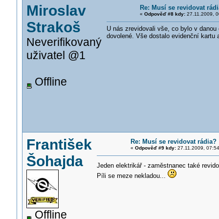
Miroslav
Re: Musí se revidovat rád
«
Odpověď #8 kdy:
27.11.2009, 0
Strakoš
U nás zrevidovali vše, co bylo v danou
dovolené. Vše dostalo evidenční kartu a
Neverifikovaný
uživatel @1
Offline
František
Re: Musí se revidovat rádia?
«
Odpověď #9 kdy:
27.11.2009, 07:54
Šohajda
Jeden elektrikář - zaměstnanec také revi
Píli se meze nekladou...
Offline