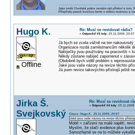
Jako tvrdá Chodská palice nemám rád přísloví o tom, ž
Příspěvky psané kurzívou berte s velkou rezervou a na
Hugo K.
Re: Musí se revidovat rádia?
«
Odpověď #3 kdy:
25.11.2009, 20:07
Já bych se zcela vážně na ten nakousnutý 
Organizace rozdá zaměstnancům několik de
Nabíječky jsou používány na pracovišti = k
Někdy zůstane nabíječ zapomenut v zásuvce
(Obdobně bych viděl problém s reprosoust
Offline
Jaké jsou vaše názory na revize těchto přís
Já jsem revize takovýchto přístrojů ještě ne
Jirka Š.
Re: Musí se revidovat rá
«
Odpověď #4 kdy:
25.11.2009,
Svejkovský
Citace: Hugo K. 25.11.2009, 20:07
Jaké jsou vaše názory na revize těchto přístro
Mobil = zařízení na malé napětí, revi
Myslím, že stačí evidence plus kontrola
Samozřejmě se na to můžete vykašlat,