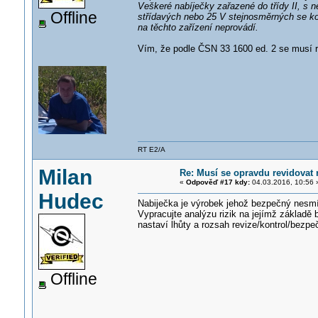
Veškeré nabíječky zařazené do třídy II, s 
Offline
střídavých nebo 25 V stejnosměrných se kont
na těchto zařízení neprovádí.
Vím, že podle ČSN 33 1600 ed. 2 se musí re
RT E2/A
Milan
Re: Musí se opravdu revidovat 
«
Odpověď #17 kdy:
04.03.2016, 10:56 
Hudec
Nabiječka je výrobek jehož bezpečný nesmí
Vypracujte analýzu rizik na jejímž základě 
nastaví lhůty a rozsah revize/kontrol/bezpe
Offline