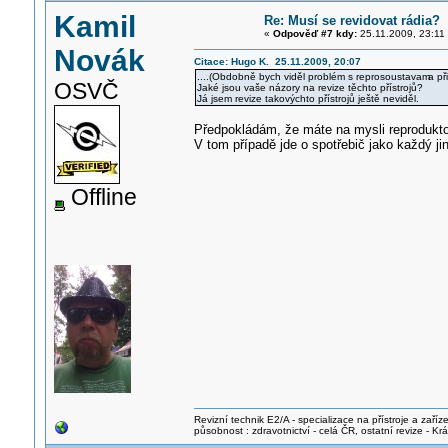
Kamil
Re: Musí se revidovat rádia?
«
Odpověď #7 kdy:
25.11.2009, 23:11
Novák
Citace: Hugo K. 25.11.2009, 20:07
....(Obdobně bych viděl problém s reprosoustavam
a př
OSVČ
Jaké jsou vaše názory na revize těchto přístrojů?
Já jsem revize takovýchto přístrojů ještě neviděl.
Předpokládám, že máte na mysli reprodukt
V tom případě jde o spotřebič jako každý ji
Offline
Revizní technik E2/A - specializace na přístroje a zaříze
působnost : zdravotnictví - celá ČR, ostatní revize - K