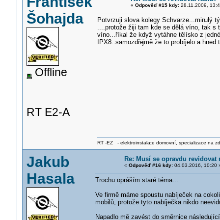
František
«
Odpověď #15 kdy:
28.11.2009, 13:4
Šohajda
Potvrzuji slova kolegy Schvarze...min
ulý t
....protože žiji tam kde se dělá víno, tak 
víno...říkal že když vytáhne tělísko z jedn
IPX8..samozdře
jmě že to probíjelo a hned 
Offline
RT E2-A
RT -EZ - elektroinstala
ce domovní, specializace na zdra
Jakub
Re: Musí se opravdu revidovat 
«
Odpověď #16 kdy:
04.03.2016, 10:20 
Hasala
Trochu opráším staré téma...
Ve firmě máme spoustu nabíječek na cokoliv 
mobilů, protože tyto nabíječka nikdo neevid
Napadlo mě zavést do směrnice následující