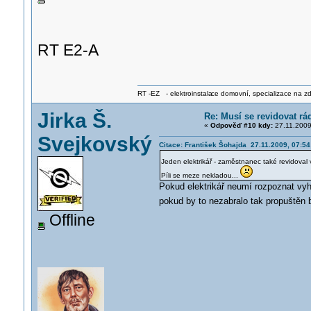
RT E2-A
RT -EZ - elektroinstala
ce domovní, specializace na zdra
Jirka Š.
Re: Musí se revidovat rá
«
Odpověď #10 kdy:
27.11.2009
Svejkovský
Citace: František Šohajda 27.11.2009, 07:54
Jeden elektrikář - zaměstnanec také revidoval
Píli se meze nekladou...
Pokud elektrikář neumí rozpoznat vyh
pokud by to nezabralo tak propuštěn
Offline