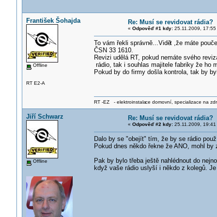
František Šohajda
Re: Musí se revidovat rádia?
«
Odpověď #1 kdy:
25.11.2009, 17:55
To vám řekli správně...Vidě
t ,že máte pouče
ČSN 33 1610.
Revizi udělá RT, pokud nemáte svého revizá
rádio, tak i souhlas majitele fabriky že ho 
Offline
Pokud by do firmy došla kontrola, tak by b
RT E2-A
RT -EZ - elektroinstala
ce domovní, specializace na zdra
Jiří Schwarz
Re: Musí se revidovat rádia?
«
Odpověď #2 kdy:
25.11.2009, 19:41
Dalo by se "obejít" tím, že by se rádio pou
Pokud dnes někdo řekne že ANO, mohl by zítra
Pak by bylo třeba ještě nahlédnout do nejn
Offline
když vaše rádio uslyší i někdo z kolegů. Je