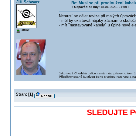
Jiří Schwarz
Re: Musí se při prodloužení kabel
«
Odpověď #2 kdy:
18.04.2021, 21:08 »
Nemusí se dělat revize při malých úpravách 
- měl by existovat nějaký záznam o skuteč
- mít "nastavované kabely" u úplně nové ele
Offline
Jako tvrdá Chodská palice nemám rád přísloví o tom, ž
Příspěvky psané kurzívou berte s velkou rezervou a na
Stran:
[
1
]
SLEDUJTE 