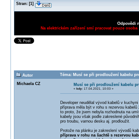
Stran:
[
1
]
Odpovědi n
Na elektrickém zařízení smí pracovat pouze osoba s
Téma: Musí se při prodloužení kabelu pr
Autor
Michaela CZ
Musí se při prodloužení kabelu p
«
kdy:
17.04.2021, 10:03 »
Developer neudělal vývod kabelů v kuchyn
příprava měla být v rohu s rezervou kabelů
to proto, že jsem nebyla rozhodnuta na umís
kabely jsou však podle zakreslené původní
pro troubu, varnou desku aj. prodloužit.
Protože na plánku je zakreslení vývodů kab
příprava v rohu na šachtě s rezervou kab