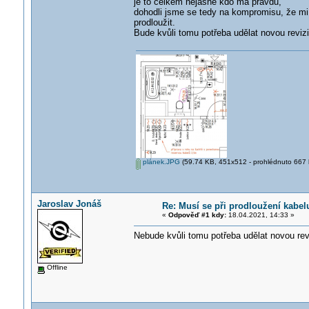
je to celkem nejasné kdo má pravdu,
dohodli jsme se tedy na kompromisu, že mi d
prodloužit.
Bude kvůli tomu potřeba udělat novou reviz
plánek.JPG
(59.74 KB, 451x512 - prohlédnuto 667 k
Jaroslav Jonáš
Re: Musí se při prodloužení kabel
«
Odpověď #1 kdy:
18.04.2021, 14:33 »
Nebude kvůli tomu potřeba udělat novou revi
Offline