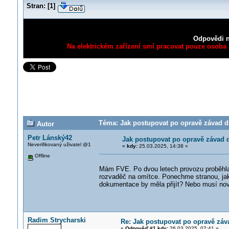
Stran:
[
1
]
Odpovědi n
Na elektrickém zařízení smí pracovat pouze osoba s
Téma: Jak postupovat po opravě závad dl
Autor
Petr Lánský42
Jak postupovat po opravě závad d
Neverifikovaný uživatel @1
«
kdy:
25.03.2025, 14:38 »
Offline
Mám FVE. Po dvou letech provozu proběhla
rozvaděč na omítce. Ponechme stranou, jak
dokumentace by měla přijít? Nebo musí nov
Radim Strycharski
Re: Jak postupovat po opravě záva
«
Odpověď #1 kdy:
26.03.2025, 07:41 »