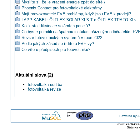
Myslíte si, že je vracení energie zpět do sítě \
Phoenix Contact pro fotovoltaické elektrárny
Mají provozovatelé FVE problémy, když jsou FVE k prodeji?
LAPP KABEL: ÖLFLEX SOLAR XLS-T a ÖLFLEX TRAFO XLv
Kolik stojí likvidace solárních panelů?
Co byste poradili na špatnou instalaci ošizeným odběratelům FV
Revize fotovoltaických systémů v roce 2022
Podle jakých zásad se řídíte u FVE vy?
Co víte o předpisech pro fotovoltaiku?
Mohu zaměnit vodiče na propojení fotovoltaických panelů?
Jaký používáte přístroj na měření izolačního stavu FVE panelů a
Přidávám fotovoltaiku na střechu, tak musím revidovat hromosvo
62305?
Aktuální slova (2)
fotovoltaika údržba
fotovoltaika revize
Powered by S
Stránka 