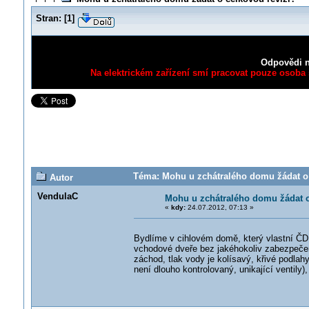
Stran:
[
1
]
Odpovědi n
Na elektrickém zařízení smí pracovat pouze osoba s
Téma: Mohu u zchátralého domu žádat o c
Autor
VendulaC
Mohu u zchátralého domu žádat o
«
kdy:
24.07.2012, 07:13 »
Bydlíme v cihlovém domě, který vlastní ČD. 
vchodové dveře bez jakéhokoliv zabezpečení
záchod, tlak vody je kolísavý, křivé podlahy
není dlouho kontrolovaný, unikající ventil