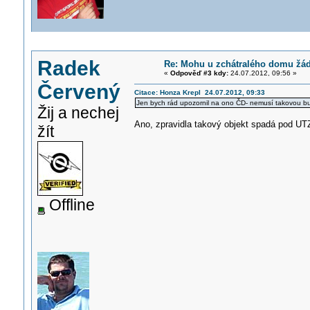
Radek
Re: Mohu u zchátralého domu žáda
«
Odpověď #3 kdy:
24.07.2012, 09:56 »
Červený
Citace: Honza Krepl 24.07.2012, 09:33
Jen bych rád upozornil na ono ČD- nemusí takovou bu
Žij a nechej
Ano, zpravidla takový objekt spadá pod UTZ
žít
Offline