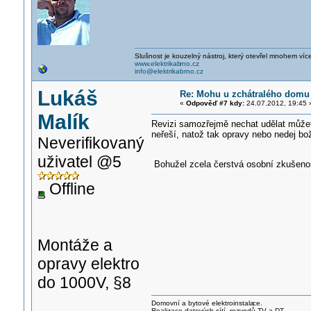
Slušnost je kouzelný nástroj, který otevřel mnohem víc
www.elektrikab
rno.cz
info@elektrikabrno.cz
Lukáš
Re: Mohu u zchátralého domu 
«
Odpověď #7 kdy:
24.07.2012, 19:45 
Malík
Revizi samozřejmě nechat udělat můžete
neřeší, natož tak opravy nebo nedej bo
Neverifikovaný
uživatel @5
Bohužel zcela čerstvá osobní zkušeno
Offline
Montáže a
opravy elektro
do 1000V, §8
Domovní a bytové elektroinstala
ce.
Realizace datových sítí, rozvodů TV a DT,