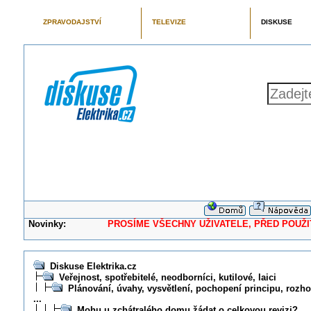
ZPRAVODAJSTVÍ
TELEVIZE
DISKUSE
Novinky:
PROSÍME VŠECHNY UŽIVATELE, PŘED POUŽITÍM 
Diskuse Elektrika.cz
Veřejnost, spotřebitelé, neodborníci, kutilové, laici
Plánování, úvahy, vysvětlení, pochopení principu, rozhod
...
Mohu u zchátralého domu žádat o celkovou revizi?