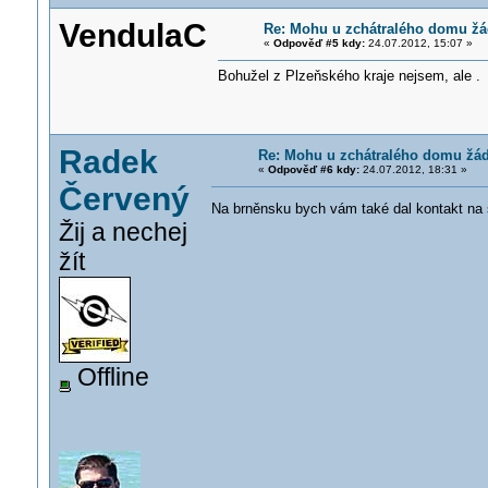
VendulaC
Re: Mohu u zchátralého domu žád
«
Odpověď #5 kdy:
24.07.2012, 15:07 »
Bohužel z Plzeňského kraje nejsem, ale .
Radek
Re: Mohu u zchátralého domu žáda
«
Odpověď #6 kdy:
24.07.2012, 18:31 »
Červený
Na brněnsku bych vám také dal kontakt na 
Žij a nechej
žít
Offline