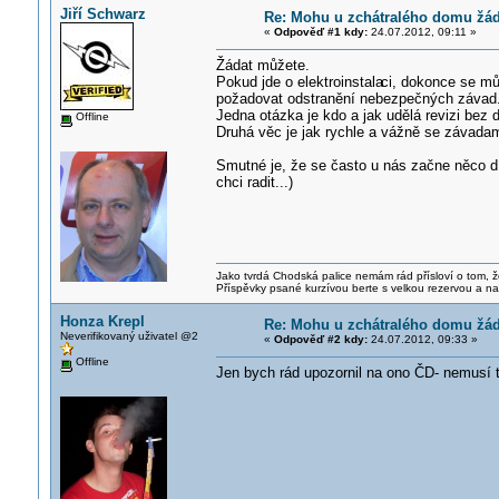
Jiří Schwarz
Re: Mohu u zchátralého domu žáda
«
Odpověď #1 kdy:
24.07.2012, 09:11 »
Žádat můžete.
Pokud jde o elektroinstala
ci, dokonce se můž
požadovat odstranění nebezpečných závad
Jedna otázka je kdo a jak udělá revizi bez
Offline
Druhá věc je jak rychle a vážně se závadami
Smutné je, že se často u nás začne něco dí
chci radit...)
Jako tvrdá Chodská palice nemám rád přísloví o tom, ž
Příspěvky psané kurzívou berte s velkou rezervou a na
Honza Krepl
Re: Mohu u zchátralého domu žáda
Neverifikovaný uživatel @2
«
Odpověď #2 kdy:
24.07.2012, 09:33 »
Offline
Jen bych rád upozornil na ono ČD- nemusí 