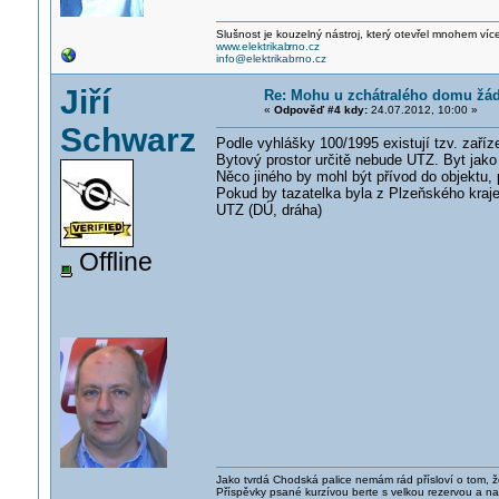
Slušnost je kouzelný nástroj, který otevřel mnohem víc
www.elektrikab
rno.cz
info@elektrikabrno.cz
Jiří
Re: Mohu u zchátralého domu žáda
«
Odpověď #4 kdy:
24.07.2012, 10:00 »
Schwarz
Podle vyhlášky 100/1995 existují tzv. zaříz
Bytový prostor určitě nebude UTZ. Byt jako
Něco jiného by mohl být přívod do objektu, 
Pokud by tazatelka byla z Plzeňského kraje
UTZ (DÚ, dráha)
Offline
Jako tvrdá Chodská palice nemám rád přísloví o tom, ž
Příspěvky psané kurzívou berte s velkou rezervou a na