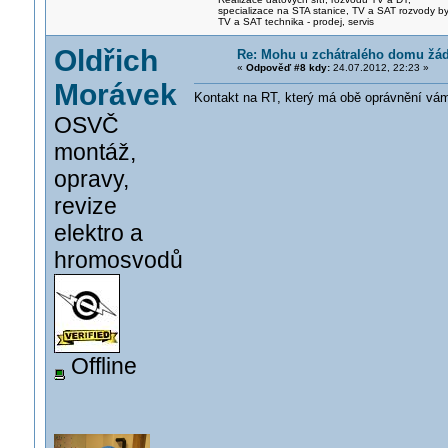
specializace na STA stanice, TV a SAT rozvody b
TV a SAT technika - prodej, servis
Oldřich
Re: Mohu u zchátralého domu žáda
«
Odpověď #8 kdy:
24.07.2012, 22:23 »
Morávek
Kontakt na RT, který má obě oprávnění vá
OSVČ
montáž,
opravy,
revize
elektro a
hromosvodů
Offline